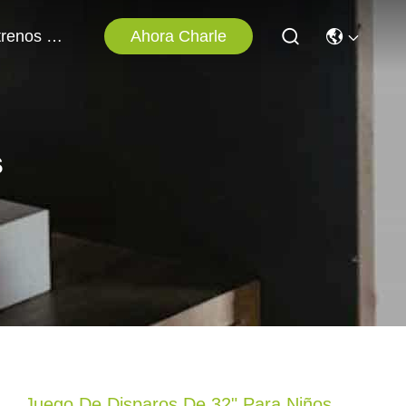
Ahora Charle
Éntrenos En Contacto Con
s
Juego De Disparos De 32" Para Niños