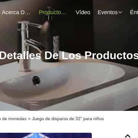
Acerca De Nosotros
Productos
Vídeo
Eventos
Detalles De Los Producto
to de monedas
>
Juego de disparos de 32" para niños