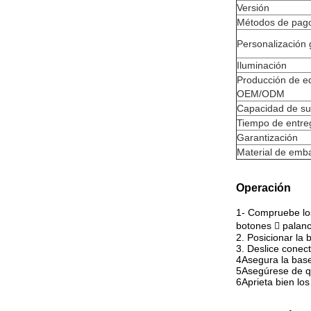
Versión
Métodos de pag
Personalización 
Iluminación
Producción de e
OEM/ODM
Capacidad de su
Tiempo de entre
Garantización
Material de emba
Operación
1- Compruebe los
botones  palanc
2. Posicionar la 
3. Deslice conect
4Asegura la base 
5Asegúrese de que
6Aprieta bien los 