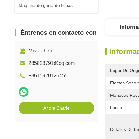
Máquina de garra de fichas
Inform
Éntrenos en contacto con
Informac
Miss. chen
285823791@qq.com
Lugar De Orig
+8615920126455
Efectos Sonor
Monedas Requ
Luces:
Ahora Charle
Detalles De E