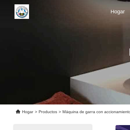
Hogar
Hogar
>
Productos
>
Máquina de garra con accionamien