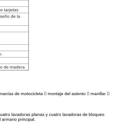
e tarjetas
iseño de la
n
rco de madera
manías de motocicleta  montaje del asiento  manillar 
 cuatro lavadoras planas y cuatro lavadoras de bloqueo.
 armario principal.