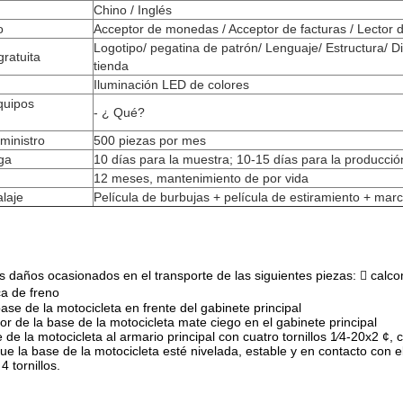
Chino / Inglés
o
Acceptor de monedas / Acceptor de facturas / Lector d
Logotipo/ pegatina de patrón/ Lenguaje/ Estructura/ D
gratuita
tienda
Iluminación LED de colores
quipos
- ¿ Qué?
ministro
500 piezas por mes
ga
10 días para la muestra; 10-15 días para la producció
12 meses, mantenimiento de por vida
laje
Película de burbujas + película de estiramiento + ma
 daños ocasionados en el transporte de las siguientes piezas:  calco
a de freno
base de la motocicleta en frente del gabinete principal
or de la base de la motocicleta mate ciego en el gabinete principal
de la motocicleta al armario principal con cuatro tornillos 1⁄4-20x2 ¢,
 la base de la motocicleta esté nivelada, estable y en contacto con el
4 tornillos.