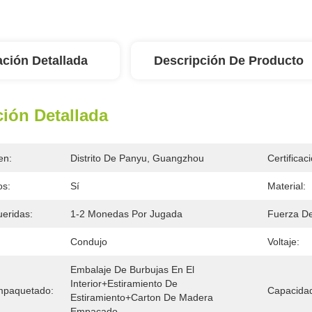
ación Detallada
Descripción De Producto
ión Detallada
en:
Distrito De Panyu, Guangzhou
Certificac
os:
Sí
Material:
eridas:
1-2 Monedas Por Jugada
Fuerza De
Condujo
Voltaje:
Embalaje De Burbujas En El 
Interior+estiramiento De 
mpaquetado:
Capacidad
Estiramiento+carton De Madera 
Empacado