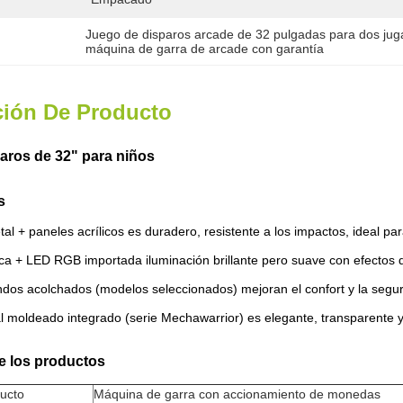
Juego de disparos arcade de 32 pulgadas para dos ju
máquina de garra de arcade con garantía
ción De Producto
aros de 32" para niños
s
al + paneles acrílicos es duradero, resistente a los impactos, ideal pa
ica + LED RGB importada iluminación brillante pero suave con efectos d
ndos acolchados (modelos seleccionados) mejoran el confort y la segu
al moldeado integrado (serie Mechawarrior) es elegante, transparente y f
e los productos
ucto
Máquina de garra con accionamiento de monedas