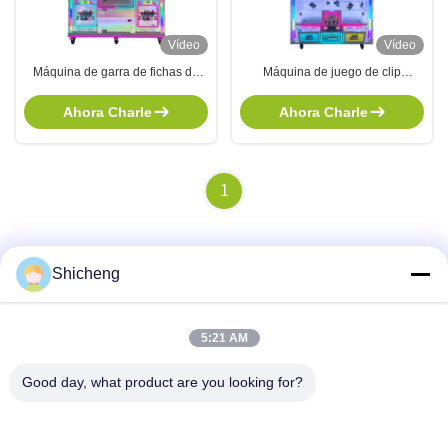
Vídeo
Vídeo
Máquina de garra de fichas de
Máquina de juego de clip
diversión Máquina de juego
automático operado por moneda
operada con monedas Máquina
transparente de colores Máquina
Ahora Charle
Ahora Charle
de grúa de juguete
de garra grúa
1
Shicheng
Contacto Rápido
5:21 AM
Dirección
Good day, what product are you looking for?
Habitación 101, No.13 Weimin Middle Road, ciudad de
Nancun. Distrito de Panyu, Guangzhou, Guangdong, China
Teléfono