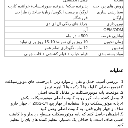
نسخه
چینی/ انگلیسی
روش های پرداخت
پذیرنده سکه/ پذیرنده صورتحساب/ خواننده کارت
سفارشی سازی
لوگو/ برچسب الگویی/ زبان/ ساختار/ طراحی
رایگان
فروشگاه
نورپردازی
چراغ های رنگی ال ای دی
OEM/ODM
آره
توانایی عرضه
500 تا در ماه
زمان تحویل
10 روز برای نمونه؛ 10-15 روز برای تولید
تضمین
12 ماه، نگهداری تمام عمر
مواد بسته بندی
فیلم حباب + فیلم کششی + قاب چوبی
عملیات
1- بررسي آسيب حمل و نقل از موارد زير:  برچسب هاي موتورسیکلت
 تجميع صندلي  لوله ها  دکمه ها  اهرم ترمز
2. موقعيت پايه موتورسیکلت در مقابل کابينت اصلي
3. وصل کننده مات کور رو به کابينت اصلي موتورسیکلت بکش
4. پايه موتورسیکلت رو با استفاده از چهار پیچ 1⁄4-20x2 ′′، چهار جارو
صاف و چهار جارو قفل، به کابينت اصلي وصل کنيد
5. اطمینان حاصل کنید که پایه موتورسیکلت مسطح ، پایدار و با کابینت
اصلی صاف است. با حداقل یک دستیار، تنظیم کننده های پای را تنظیم
کنید.