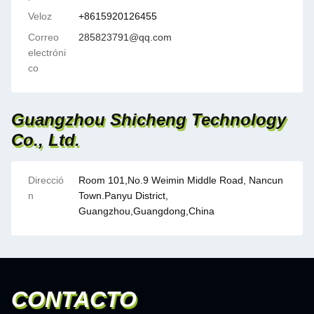
Veloz
+8615920126455
Correo
285823791@qq.com
electróni
co
Guangzhou Shicheng Technology
Co., Ltd.
Direcció
Room 101,No.9 Weimin Middle Road, Nancun
n
Town.Panyu District,
Guangzhou,Guangdong,China
CONTACTO