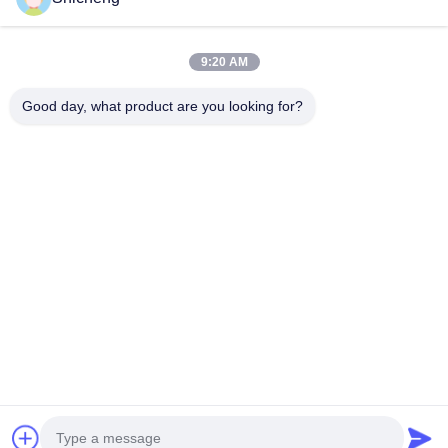
Contacto Rápido
9:20 AM
Dirección
Good day, what product are you looking for?
Habitación 101, No.13 Weimin Middle Road, ciudad de
Nancun. Distrito de Panyu, Guangzhou, Guangdong, China
Teléfono
0086-15920126455
Email
285823791@qq.com
Políticas de privacidad
|
Mapa del Sitio
| Buena calidad de
China Máquina de garra con accionamiento de monedas
Proveedor. © de Copyright 2025-2026 Guangzhou Shicheng