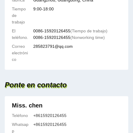
fábrica
Guangzhou, Guangdong, China
Tiempo
9:00-18:00
de
trabajo
El
0086-15920126455
(Tiempo de trabajo)
teléfono.
0086-15920126455
(Nonworking time)
Correo
285823791@qq.com
electróni
co
Ponte en contacto
Miss. chen
Teléfono
+8615920126455
Whatsap
+8615920126455
p