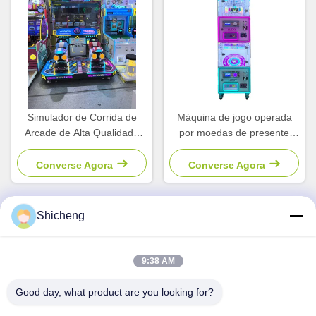
Simulador de Corrida de
Máquina de jogo operada
Arcade de Alta Qualidade
por moedas de presente
para 2 Jogadores em
para centros de diversões
Cidade de Jogos para
Aceitador de contas
Converse Agora
Converse Agora
Crianças
Shicheng
Contato rápido
9:38 AM
Endereço
Good day, what product are you looking for?
Sala 101, No.13 Weimin Middle Road, Cidade de Nancun.
Distrito de Panyu, Guangzhou, Guangdong, China