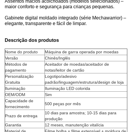
Assentos macios acolchoados (modelos selecionados) –
maior conforto e segurança para crianças pequenas.
Gabinete digital moldado integrado (série Mechawarrior) –
elegante, transparente e fácil de limpar.
Descrição dos produtos
Nome do produto
Máquina de garra operada por moedas
Versão
Chinês/Inglês
Métodos de
Aceitador de moedas/aceitador de
pagamento
notas/leitor de cartão
Personalização
Logotipo/adesivo
Gratuita
padrão/linguagem/estrutura/design de loja
Iluminação
Iluminação LED colorida
OEM/ODM
Sim
Capacidade de
500 peças por mês
fornecimento
10 dias para amostra; 10-15 dias para
Prazo de entrega
produção
Garantia
12 meses, manutenção vitalícia
Material de
Filme bolha + filme extensível + moldura de