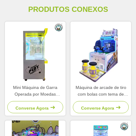
PRODUTOS CONEXOS
Mini Máquina de Garra
Máquina de arcade de tiro
Operada por Moedas
com bolas com tema de
Simulador de Máquina de
desenho animado operada
Garra de Plástico Arcade
por moedas para parque de
Converse Agora
Converse Agora
Infantil
diversões infantil