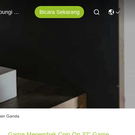
Bicara Sekarang
Hubungi Kami
ain Ganda
Game Menembak Coin Op 32" Game