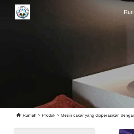
Ru
Rumah
>
Produk
>
Mesin cakar yang dioperasikan dengan