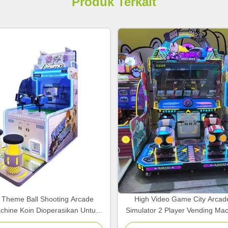
Produk Terkait
 Theme Ball Shooting Arcade
High Video Game City Arcad
hine Koin Dioperasikan Untuk
Simulator 2 Player Vending Ma
man Hiburan Anak-anak
Anak-anak