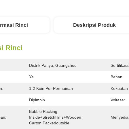
ormasi Rinci
Deskripsi Produk
i Rinci
Distrik Panyu, Guangzhou
Sertifikasi
Ya
Bahan:
n:
1-2 Koin Per Permainan
Kekuatan 
Dipimpin
Voltase:
Bubble Packing 
ian:
Inside+Stretchfilms+Wooden 
Menyedia
Carton Packedoutside