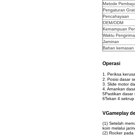
Metode Pembay
Pengaturan Grat
Pencahayaan
OEM/ODM
Kemampuan Pen
Waktu Pengirim
Jaminan
Bahan kemasan
Operasi
1. Periksa kerus
2. Posisi dasar 
3. Slide motor d
4. Amankan dasa
5Pastikan dasar 
6Tekan 4 sekrup
VGameplay de
(1) Setelah mem
koin melalui jar
(2) Rocker pada 