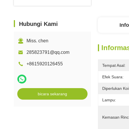
Hubungi Kami
Inf
Miss. chen
Informas
285823791@qq.com
+8615920126455
Tempat Asal:
Efek Suara:
Diperlukan Koi
bicara sekarang
Lampu:
Kemasan Rinc