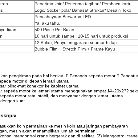
aran
Penerima koin/ Penerima tagihan/ Pembaca kartu
is
Logo/ Sticker pola/ Bahasa/ Struktur/ Desain Toko
Pencahayaan Berwarna LED
Ya, aku tahu.
yediaan
500 Piece Per Bulan
an
10 hari untuk sampel; 10-15 hari untuk produksi
12 Bulan, Penyelenggaraan seumur hidup
Bubble Film + Stretch Film + Frame Kayu
akan pengiriman pada hal berikut:  Penanda sepeda motor  Pengatur
sepeda motor di depan lemari utama
asar blind-mat konektor ke kabinet utama
r sepeda motor ke lemari utama menggunakan empat 1⁄4-20x2?? sekru
sepeda motor rata, stabil, dan menyamar dengan lemari utama.
 dengan kuat.
skripsi
asukkan koin permainan ke mesin koin atau jaringan pembayaran
ingan, mesin akan menampilkan jumlah permainan;
konsol mengontrol crane bergerak dan di sekitar. (3) Mengontrol crane