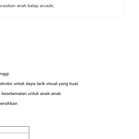
erasikan anak balap arcade
, 
inggi.
robo untuk daya tarik visual yang kuat.
n keselamatan untuk anak-anak.
bersihkan.