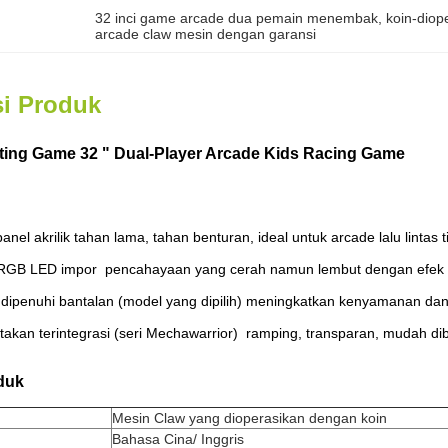
32 inci game arcade dua pemain menembak
, 
koin-diop
arcade claw mesin dengan garansi
si Produk
ing Game 32 " Dual-Player Arcade Kids Racing Game
nel akrilik tahan lama, tahan benturan, ideal untuk arcade lalu lintas t
RGB LED impor ️ pencahayaan yang cerah namun lembut dengan efek st
 dipenuhi bantalan (model yang dipilih) meningkatkan kenyamanan da
etakan terintegrasi (seri Mechawarrior) ️ ramping, transparan, mudah di
duk
Mesin Claw yang dioperasikan dengan koin
Bahasa Cina/ Inggris