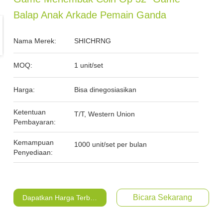
Balap Anak Arkade Pemain Ganda
Nama Merek:
SHICHRNG
MOQ:
1 unit/set
Harga:
Bisa dinegosiasikan
Ketentuan
T/T, Western Union
Pembayaran:
Kemampuan
1000 unit/set per bulan
Penyediaan:
Bicara Sekarang
Dapatkan Harga Terbaik