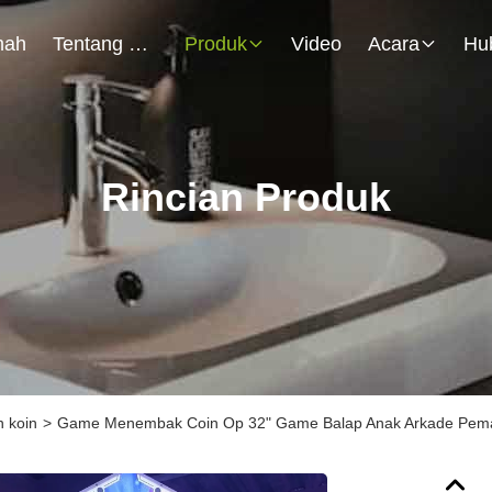
mah
Tentang Kami
Produk
Video
Acara
Rincian Produk
 koin
>
Game Menembak Coin Op 32" Game Balap Anak Arkade Pem