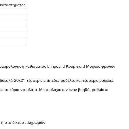
 καταστήματος
Συναρμολόγηση καθίσματος  Τιμόνι  Κουμπιά  Μοχλός φρένων
ίδες ¼-20x2", τέσσερις επίπεδες ροδέλες και τέσσερις ροδέλες
ο με το κύριο ντουλάπι. Με τουλάχιστον έναν βοηθό, ρυθμίστε
α ή στο δίκτυο πληρωμών