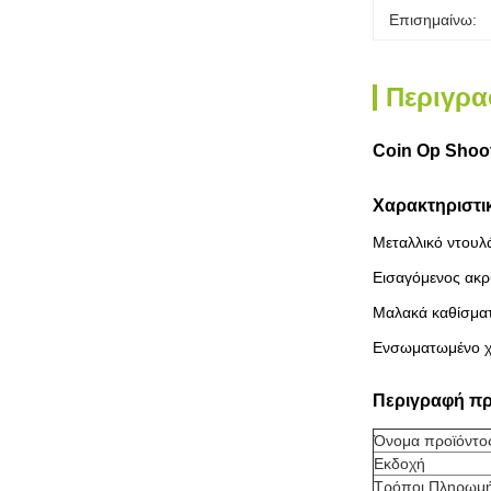
Επισημαίνω:
Περιγρα
Coin Op Shoo
Χαρακτηριστι
Μεταλλικό ντουλά
Εισαγόμενος ακρ
Μαλακά καθίσματα
Ενσωματωμένο χυ
Περιγραφή π
Όνομα προϊόντο
Εκδοχή
Τρόποι Πληρωμ