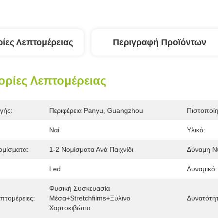
ίες Λεπτομέρειας
Περιγραφή Προϊόντων
ρίες Λεπτομέρειας
γής:
Περιφέρεια Panyu, Guangzhou
Πιστοποί
Ναί
Υλικό:
ομίσματα:
1-2 Νομίσματα Ανά Παιχνίδι
Δύναμη Ν
Led
Δυναμικό:
Φυσική Συσκευασία 
πτομέρειες:
Μέσα+stretchfilms+ξύλινο 
Δυνατότη
Χαρτοκιβώτιο