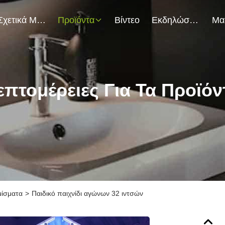
Σχετικά Με Εμάς
Προϊόντα
Βίντεο
Εκδηλώσεις
επτομέρειες Για Τα Προϊόν
μίσματα
>
Παιδικό παιχνίδι αγώνων 32 ιντσών