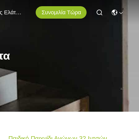
Συνομιλία Τώρα
Μας Ελάτε Σε Επαφή Με
τα
Παιδικό Παιχνίδι Αγώνων 32 Ιντσών