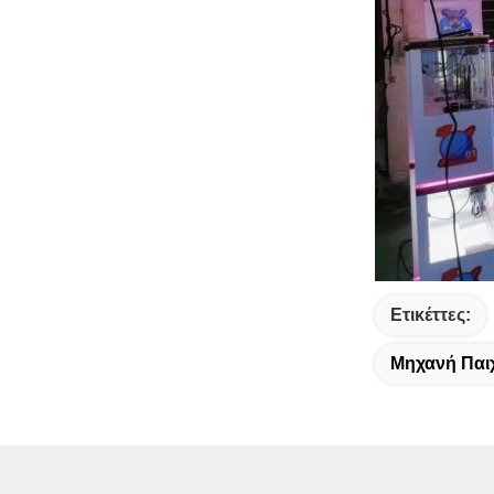
Ετικέττες:
Μηχανή Παι