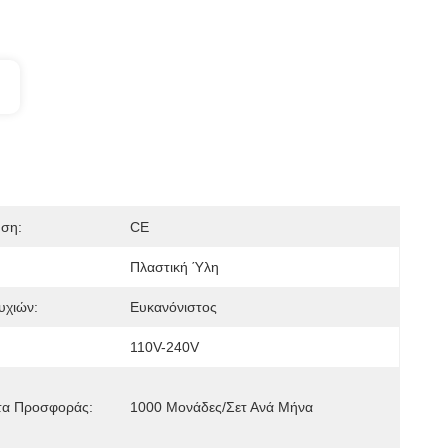
ηση:
CE
Πλαστική Ύλη
υχιών:
Ευκανόνιστος
110V-240V
τα Προσφοράς:
1000 Μονάδες/σετ Ανά Μήνα