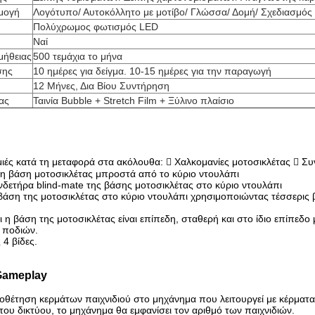
μογή
Λογότυπο/ Αυτοκόλλητο με μοτίβο/ Γλώσσα/ Δομή/ Σχεδιασμός
Πολύχρωμος φωτισμός LED
Ναί
μήθειας
500 τεμάχια το μήνα
σης
10 ημέρες για δείγμα. 10-15 ημέρες για την παραγωγή
12 Μήνες, Δια Βίου Συντήρηση
ας
Ταινία Bubble + Stretch Film + Ξύλινο πλαίσιο
ζημιές κατά τη μεταφορά στα ακόλουθα:  Χαλκομανίες μοτοσικλέτας  
τη βάση μοτοσικλέτας μπροστά από το κύριο ντουλάπι
νδετήρα blind-mate της βάσης μοτοσικλέτας στο κύριο ντουλάπι
βάση της μοτοσικλέτας στο κύριο ντουλάπι χρησιμοποιώντας τέσσερις β
τι η βάση της μοτοσικλέτας είναι επίπεδη, σταθερή και στο ίδιο επίπεδ
 ποδιών.
 4 βίδες.
Gameplay
ποθέτηση κερμάτων παιχνιδιού στο μηχάνημα που λειτουργεί με κέρματ
ου δικτύου, το μηχάνημα θα εμφανίσει τον αριθμό των παιχνιδιών.