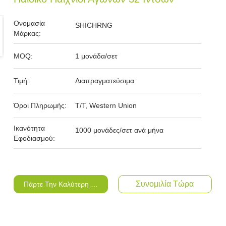
Ονομασία
SHICHRNG
Μάρκας:
MOQ:
1 μονάδα/σετ
Τιμή:
Διαπραγματεύσιμα
Όροι Πληρωμής:
T/T, Western Union
Ικανότητα
1000 μονάδες/σετ ανά μήνα
Εφοδιασμού:
Συνομιλία Τώρα
Πάρτε Την Καλύτερη Τιμή