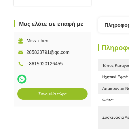
Μας ελάτε σε επαφή με
Πληροφορ
Miss. chen
Πληροφο
285823791@qq.com
+8615920126455
Τόπος Καταγω
Ηχητικά Εφφέ:
Απαιτούνται Ν
Συνομιλία τώρα
Φώτα:
Συσκευασία Λε