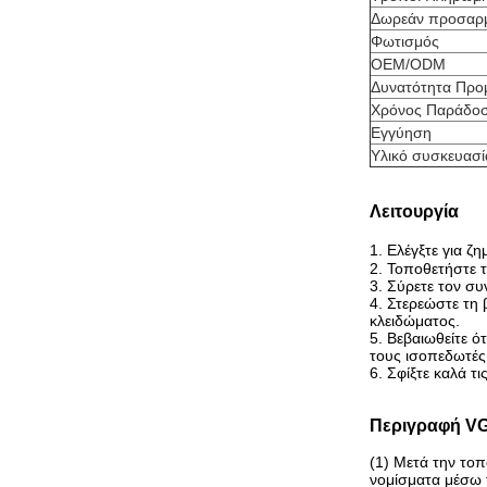
Δωρεάν προσαρ
Φωτισμός
OEM/ODM
Δυνατότητα Προ
Χρόνος Παράδο
Εγγύηση
Υλικό συσκευασί
Λειτουργία
1. Ελέγξτε για 
2. Τοποθετήστε 
3. Σύρετε τον συ
4. Στερεώστε τη 
κλειδώματος.
5. Βεβαιωθείτε ό
τους ισοπεδωτές
6. Σφίξτε καλά τις
Περιγραφή V
(1) Μετά την το
νομίσματα μέσω τ