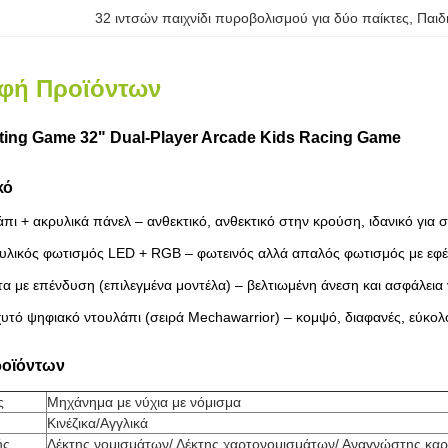
32 ιντσών παιχνίδι πυροβολισμού για δύο παίκτες
, 
Παιδ
φή Προϊόντων
ting Game 32" Dual-Player Arcade Kids Racing Game
κό
πι + ακρυλικά πάνελ – ανθεκτικό, ανθεκτικό στην κρούση, ιδανικό για
υλικός φωτισμός LED + RGB – φωτεινός αλλά απαλός φωτισμός με εφέ 
 με επένδυση (επιλεγμένα μοντέλα) – βελτιωμένη άνεση και ασφάλεια γ
τό ψηφιακό ντουλάπι (σειρά Mechawarrior) – κομψό, διαφανές, εύκολ
ροϊόντων
ς
Μηχάνημα με νύχια με νόμισμα
Κινέζικα/Αγγλικά
ής
Δέκτης νομισμάτων/ Δέκτης χαρτονομισμάτων/ Αναγνώστης κα