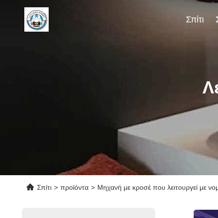
Σπίτι
Λ
Σπίτι
>
προϊόντα
>
Μηχανή με κροσέ που λειτουργεί με νο