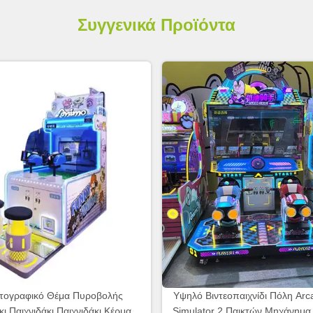
Συγγενικά Προϊόντα
τογραφικό Θέμα Πυροβολής
Υψηλό Βιντεοπαιχνίδι Πόλη Arc
κι Παιχνιδάκι Παιχνιδάκι Κέρμα
Simulator 2 Παικτών Μηχάνημα