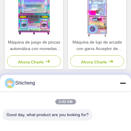
Máquina de juego de pinzas
Máquina de lujo de arcade
automática con monedas,
con garra Acceptor de
máquina de garra, grúa,
facturas de monedas
máquina de doble garra
Empujador de muñecas
Ahora Charle
Ahora Charle
Máquina de juegos para
niños
Shicheng
Contacto Rápido
2:42 AM
Dirección
Good day, what product are you looking for?
Habitación 101, No.13 Weimin Middle Road, ciudad de
Nancun. Distrito de Panyu, Guangzhou, Guangdong, China