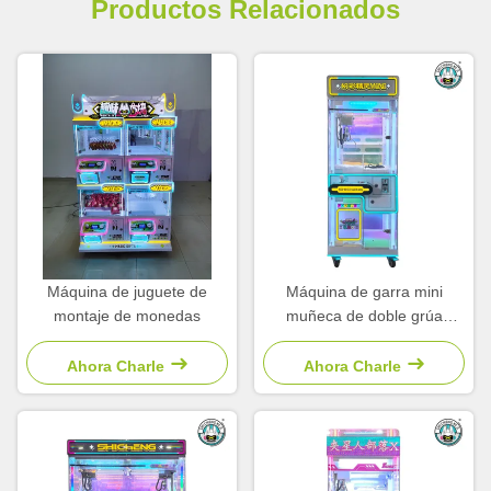
Productos Relacionados
Máquina de juguete de
Máquina de garra mini
montaje de monedas
muñeca de doble grúa
personalizada para parques
temáticos y museos
Ahora Charle
Ahora Charle