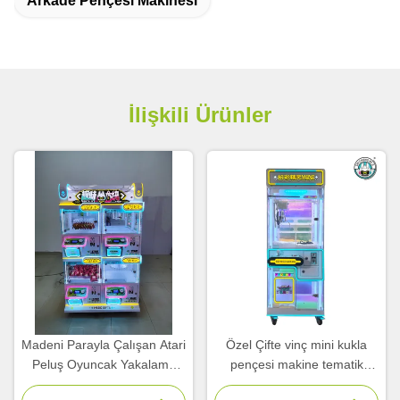
Arkade Pençesi Makinesi
İlişkili Ürünler
Madeni Parayla Çalışan Atari
Özel Çifte vinç mini kukla
Peluş Oyuncak Yakalama
pençesi makine tematik
Ödül Bebek Pençe Makinesi
parklar için müzeler