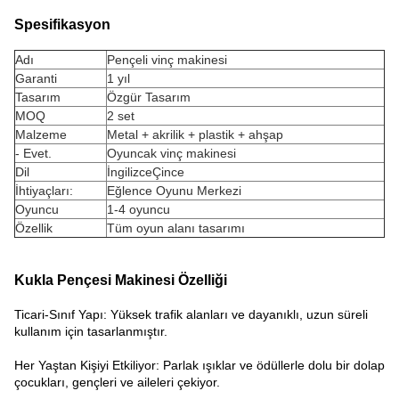
Spesifikasyon
Adı
Pençeli vinç makinesi
Garanti
1 yıl
Tasarım
Özgür Tasarım
MOQ
2 set
Malzeme
Metal + akrilik + plastik + ahşap
- Evet.
Oyuncak vinç makinesi
Dil
İngilizceÇince
İhtiyaçları:
Eğlence Oyunu Merkezi
Oyuncu
1-4 oyuncu
Özellik
Tüm oyun alanı tasarımı
Kukla Pençesi Makinesi Özelliği
Ticari-Sınıf Yapı: Yüksek trafik alanları ve dayanıklı, uzun süreli
kullanım için tasarlanmıştır.
Her Yaştan Kişiyi Etkiliyor: Parlak ışıklar ve ödüllerle dolu bir dolap
çocukları, gençleri ve aileleri çekiyor.