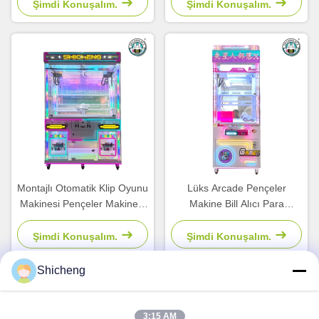
Klips Oyuncak Makinesi
Şimdi Konuşalım.
Şimdi Konuşalım.
Montajlı Otomatik Klip Oyunu
Lüks Arcade Pençeler
Makinesi Pençeler Makinesi
Makine Bill Alıcı Para
Kiremit Çift Pençeler
Çekicisi Bebek Makine
Makinesi
Çocuk Oyunları
Şimdi Konuşalım.
Şimdi Konuşalım.
Shicheng
Hızlı İletişim
3:15 AM