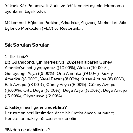
Yüksek Kâr Potansiyeli: Zorlu ve ödüllendirici oyunla tekrarlama
oyunlarını teşvik eder.
Mükemmel: Eğlence Parkları, Arkadalar, Alışveriş Merkezleri, Aile
Eğlence Merkezleri (FEC) ve Restoranlar.
Sık Sorulan Sorular
1- Biz kimiz?
Biz Guangdong, Çin merkezliyiz, 2024'ten itibaren Güney
Amerika'ya satış yapıyoruz ((10.00%), Afrika ((10.00%),
Güneydoğu Asya ((9.00%), Orta Amerika ((9.00%), Kuzey
Amerika ((8.00%), Yerel Pazar ((8.00%),Kuzey Avrupa (8).00%),
Batı Avrupa ((8.00%), Güney Asya ((6.00%), Güney Avrupa
((6.00%), Orta Doğu ((6.00%), Doğu Asya ((5.00%), Doğu Avrupa
((5.00%), Okyanusya ((2.00%).
2. kaliteyi nasıl garanti edebiliriz?
Her zaman seri üretimden önce bir üretim öncesi numune;
Her zaman nakliye öncesi son denetim;
3Bizden ne alabilirsiniz?