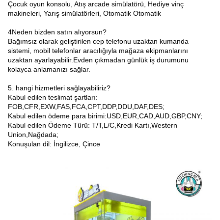
Çocuk oyun konsolu, Atış arcade simülatörü, Hediye vinç
makineleri, Yarış simülatörleri, Otomatik Otomatik
4Neden bizden satın alıyorsun?
Bağımsız olarak geliştirilen cep telefonu uzaktan kumanda
sistemi, mobil telefonlar aracılığıyla mağaza ekipmanlarını
uzaktan ayarlayabilir.Evden çıkmadan günlük iş durumunu
kolayca anlamanızı sağlar.
5. hangi hizmetleri sağlayabiliriz?
Kabul edilen teslimat şartları:
FOB,CFR,EXW,FAS,FCA,CPT,DDP,DDU,DAF,DES;
Kabul edilen ödeme para birimi:USD,EUR,CAD,AUD,GBP,CNY;
Kabul edilen Ödeme Türü: T/T,L/C,Kredi Kartı,Western
Union,Nağdada;
Konuşulan dil: İngilizce, Çince