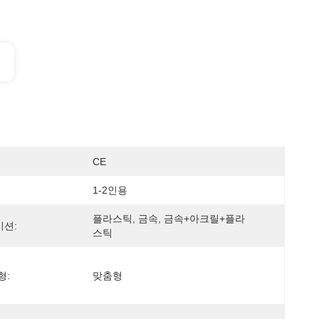
CE
1-2인용
플라스틱, 금속, 금속+아크릴+플라
션:
스틱
형:
맞춤형