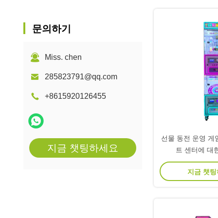
문의하기
Miss. chen
285823791@qq.com
+8615920126455
선물 동전 운영 게
지금 챗팅하세요
트 센터에 대
지금 챗