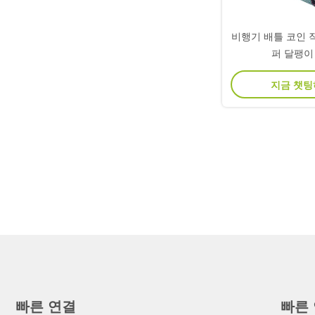
비행기 배틀 코인 
퍼 달팽이
지금 챗
빠른 연결
빠른