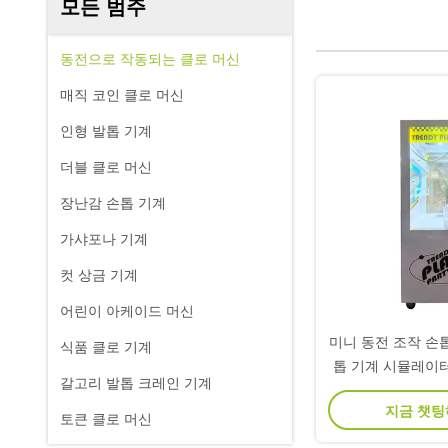
모든 범주
동전으로 작동되는 클로 머신
매직 코인 클로 머신
인형 발톱 기계
더블 클로 머신
장난감 손톱 기계
가샤포나 기계
컷 상금 기계
어린이 아케이드 머신
미니 동전 조작 손
식품 클로 기계
톱 기계 시뮬레이
갈고리 발톱 크레인 기계
지금 챗
토큰 클로 머신