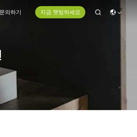
문의하기
지금 챗팅하세요
신