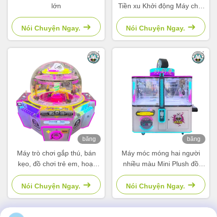
lớn
Tiền xu Khởi động Máy chơi
trò chơi Arcade Trẻ em Đồ
chơi Cẩu
Nói Chuyện Ngay.
Nói Chuyện Ngay.
băng
băng
hình
hình
Máy trò chơi gắp thú, bán
Máy móc móng hai người
kẹo, đồ chơi trẻ em, hoạt
nhiều màu Mini Plush đồ
động bằng xu
chơi Máy cẩu
Nói Chuyện Ngay.
Nói Chuyện Ngay.