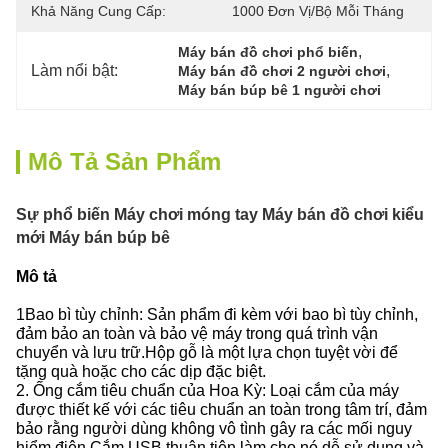
Khả Năng Cung Cấp:
1000 Đơn Vị/bộ Mỗi Tháng
, 
Máy bán đồ chơi phổ biến
Làm nổi bật:
, 
Máy bán đồ chơi 2 người chơi
Máy bán búp bê 1 người chơi
Mô Tả Sản Phẩm
Sự phổ biến Máy chơi móng tay Máy bán đồ chơi kiểu
mới Máy bán búp bê
Mô tả
1Bao bì tùy chỉnh: Sản phẩm đi kèm với bao bì tùy chỉnh,
đảm bảo an toàn và bảo vệ máy trong quá trình vận
chuyển và lưu trữ.
Hộp gỗ là một lựa chọn tuyệt vời để
tặng quà hoặc cho các dịp đặc biệt.
2. Ống cắm tiêu chuẩn của Hoa Kỳ: Loại cắm của máy
được thiết kế với các tiêu chuẩn an toàn trong tâm trí, đảm
bảo rằng người dùng không vô tình gây ra các mối nguy
hiểm điện.
Cắm USB thuận tiện làm cho nó dễ sử dụng và