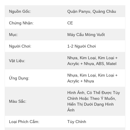
Nguồn Gốc:
Quận Panyu, Quảng Châu
Chứng Nhận:
CE
Mục:
Máy Cẩu Móng Vuốt
Người Chơi:
1-2 Người Chơi
Nhựa, Kim Loại, Kim Loại + 
Vật Liệu:
Acrylic + Nhựa, ABS, Matel
Nhựa, Kim Loại, Kim Loại + 
Ứng Dụng:
Acrylic + Nhựa
Hình Ảnh, Có Thể Được Tùy 
Chỉnh Hoặc Theo Ý Muốn, 
Màu Sắc:
Hiển Thị Dưới Dạng Hình 
Ảnh
Loại Phích Cắm:
Tùy Chỉnh