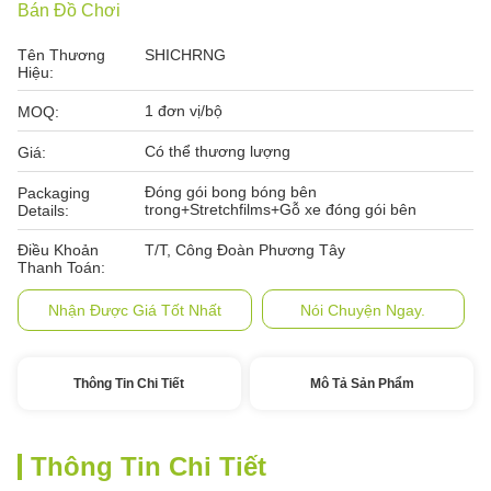
Bán Đồ Chơi
Tên Thương
SHICHRNG
Hiệu:
1 đơn vị/bộ
MOQ:
Có thể thương lượng
Giá:
Đóng gói bong bóng bên
Packaging
trong+Stretchfilms+Gỗ xe đóng gói bên
Details:
Điều Khoản
T/T, Công Đoàn Phương Tây
Thanh Toán:
Nhận Được Giá Tốt Nhất
Nói Chuyện Ngay.
Thông Tin Chi Tiết
Mô Tả Sản Phẩm
Thông Tin Chi Tiết