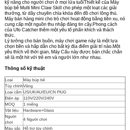
kỹ năng cho người chơi ở mọi lứa tuổiThiết kế của Máy
búp bê Multi Mini Claw Skill cho phép một loạt các giải
thưởng, từ dây chuyền chìa khóa đến đồ chơi lông thú.
Máy bán hàng mini cho trò chơi hoạt động bằng tiền xu, nó
cung cấp một nguồn thu nhập đáng tin cậy.Phong cách
của Ufo Catcher thêm một yếu tố phấn khích và thách
thức.
Lý tưởng cho bán buôn, máy chơi game này là một lựa
chọn bền và hấp dẫn cho bất kỳ địa điểm giải trí nào.Một
yêu thích vô thời gian, Máy Cẩu này được bán chắc chắn
sẽ là một hit với trẻ em và người lớn như nhau.
Thông số kỹ thuật
Loại
Máy búp bê
Tùy chỉnh
Vâng.
Loại cắm
US/UK/AU/EU/CN PlUG
Điện áp
110V/220V/240V
MOQ
1 miếng
Vật liệu
Hardware+Glass
Người
4 Người chơi
chơi
Màu sắc
Hỗ trợ tùy chỉnh