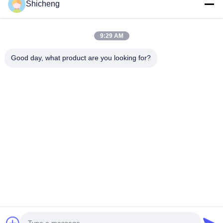
Shicheng
Liên hệ nhanh
9:29 AM
Địa chỉ
Good day, what product are you looking for?
Phòng 101, số 13 Weimin Middle Road, thị trấn Nancun.
Quận Panyu, Quảng Châu, Quảng Đông, Trung Quốc
Điện thoại
0086-15920126455
Email
285823791@qq.com
Chính sách bảo mật
|
Sơ đồ trang web
| Trung Quốc Chất
lượng tốt Máy móng được vận hành bằng tiền xu Nhà cung
cấp. 2025-2026 Guangzhou Shicheng Technology Co., Ltd. Tất