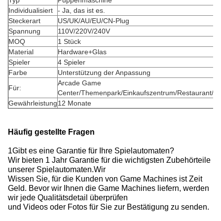
Typ
Puppenmaschine
Individualisiert
- Ja, das ist es.
Steckerart
US/UK/AU/EU/CN-Plug
Spannung
110V/220V/240V
MOQ
1 Stück
Material
Hardware+Glas
Spieler
4 Spieler
Farbe
Unterstützung der Anpassung
Arcade Game
Für:
Center/Themenpark/Einkaufszentrum/Restaurant/L
Gewährleistung
12 Monate
Häufig gestellte Fragen
1Gibt es eine Garantie für Ihre Spielautomaten?
Wir bieten 1 Jahr Garantie für die wichtigsten Zubehörteile
unserer Spielautomaten.Wir
Wissen Sie, für die Kunden von Game Machines ist Zeit
Geld. Bevor wir Ihnen die Game Machines liefern, werden
wir jede Qualitätsdetail überprüfen
und Videos oder Fotos für Sie zur Bestätigung zu senden.