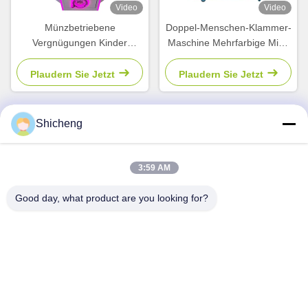
Video
Video
Münzbetriebene
Doppel-Menschen-Klammer-
Vergnügungen Kinder
Maschine Mehrfarbige Mini-
Süßigkeiten Verkäufer
Plüsch-Spielzeug-Klammer-
Klauen Ballkranich Fangen
Kran-Maschine
Plaudern Sie Jetzt
Plaudern Sie Jetzt
Süßigkeiten Spielmaschine
Shicheng
Schneller Kontakt
3:59 AM
Adresse
Good day, what product are you looking for?
Zimmer 101, Nr. 13 Weimin Middle Road, Stadt Nancun.
Bezirk Panyu, Guangzhou, Guangdong, China
Telefon
0086-15920126455
E-Mail