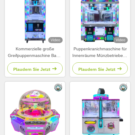
Video
Video
Kommerzielle große
Puppenkranichmaschine für
Greifpuppenmaschine Baby-
Innenräume Münzbetriebene
Snack-Münzgreifmaschine
Arcade-Spielmaschinen für
Kinder Spielzeugkranich
Plaudern Sie Jetzt
Plaudern Sie Jetzt