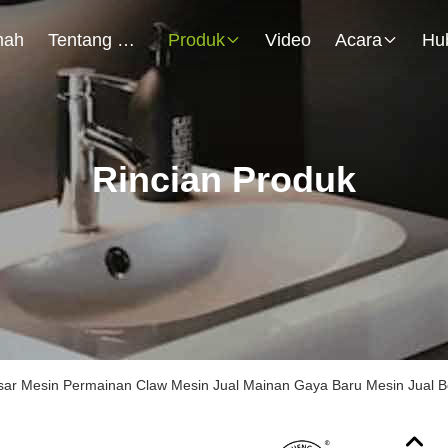
mah
Tentang Kami
Produk
Video
Acara
Rincian Produk
asar Mesin Permainan Claw Mesin Jual Mainan Gaya Baru Mesin Jual 