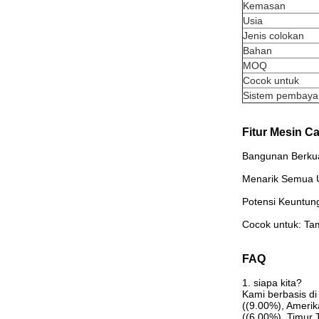
Kemasan
Usia
Jenis colokan
Bahan
MOQ
Cocok untuk
Sistem pembaya
Fitur Mesin C
Bangunan Berkual
Menarik Semua U
Potensi Keuntun
Cocok untuk: Tam
FAQ
1. siapa kita?
Kami berbasis di
((9.00%), Amerik
((6.00%), Timur 