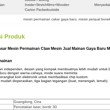
ian:
Inside+Stretchfilms+Wooden 
Menyedia
Carton Packedoutside
mesin permainan cakar gaya baru
, 
mesin penjual bone
si Produk
asar Mesin Permainan Claw Mesin Jual Mainan Gaya Baru 
mainan
ian independen, desain yang kompak membuatnya lebih mudah untuk ber
n lucu dengan warna-cahaya, mode suara meminta
rangkat koin elektronik untuk memfasilitasi chip kustom.
l mudah dioperasikan, tiga bagian tegangan (kuat, menengah, lemah).
Guangdong, Cina
Pencetakan laser, bordir 3D