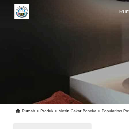
Ru
Rumah
>
Produk
>
Mesin Cakar Boneka
>
Popularitas P