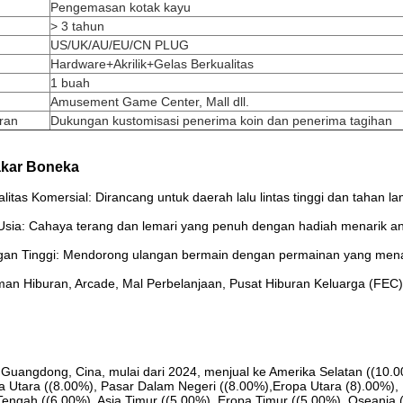
Pengemasan kotak kayu
> 3 tahun
US/UK/AU/EU/CN PLUG
Hardware+Akrilik+Gelas Berkualitas
1 buah
Amusement Game Center, Mall dll.
ran
Dukungan kustomisasi penerima koin dan penerima tagihan
akar Boneka
itas Komersial: Dirancang untuk daerah lalu lintas tinggi dan tahan 
sia: Cahaya terang dan lemari yang penuh dengan hadiah menarik an
gan Tinggi: Mendorong ulangan bermain dengan permainan yang men
an Hiburan, Arcade, Mal Perbelanjaan, Pusat Hiburan Keluarga (FEC)
 Guangdong, Cina, mulai dari 2024, menjual ke Amerika Selatan ((10.0
a Utara ((8.00%), Pasar Dalam Negeri ((8.00%),Eropa Utara (8).00%), 
Tengah ((6.00%), Asia Timur ((5.00%), Eropa Timur ((5.00%), Oseania 