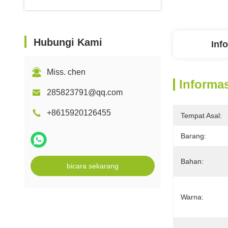
Hubungi Kami
Inf
Miss. chen
Informas
285823791@qq.com
+8615920126455
Tempat Asal:
Barang:
Bahan:
bicara sekarang
Warna: