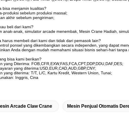
a bisa menjamin kualitas?
a-produksi sebelum produksi massal;
an akhir sebelum pengiriman;
kau beli dari kami?
n anak-anak, simulator arcade menembak, Mesin Crane Hadiah, simulat
harus membeli dari kami dan tidak dari pemasok lain?
ntrol ponsel yang dikembangkan secara independen, yang dapat mengat
nkan Anda dengan mudah memahami situasi bisnis sehari-hari tanpa
ang bisa kami berikan?
man yang Diterima: FOB,CFR,EXW,FAS,FCA,CPT,DDP,DDU,DAF,DES;
ayaran yang diterima:USD,EUR,CAD,AUD,GBP,CNY;
 yang diterima: T/T, L/C, Kartu Kredit, Western Union, Tunai;
nakan: Inggris, Cina
esin Arcade Claw Crane
Mesin Penjual Otomatis Der