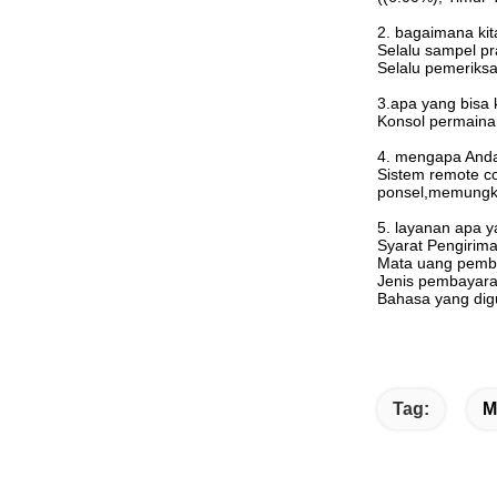
2. bagaimana kit
Selalu sampel pr
Selalu pemeriksa
3.apa yang bisa 
Konsol permaina
4. mengapa Anda 
Sistem remote co
ponsel,memungki
5. layanan apa y
Syarat Pengiri
Mata uang pemb
Jenis pembayaran
Bahasa yang digu
Tag:
M