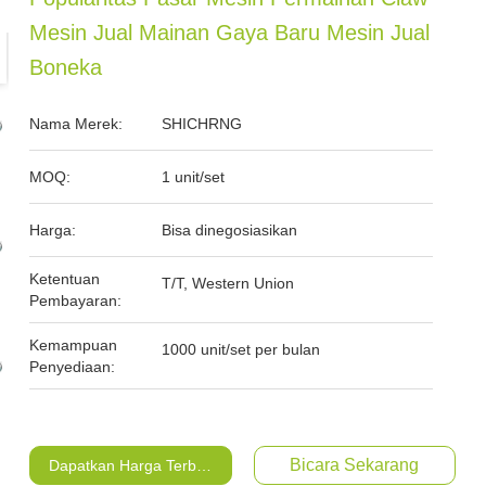
Mesin Jual Mainan Gaya Baru Mesin Jual
Boneka
Nama Merek:
SHICHRNG
MOQ:
1 unit/set
Harga:
Bisa dinegosiasikan
Ketentuan
T/T, Western Union
Pembayaran:
Kemampuan
1000 unit/set per bulan
Penyediaan:
Bicara Sekarang
Dapatkan Harga Terbaik