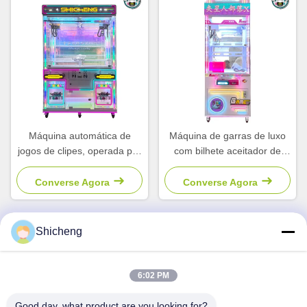
Máquina automática de
Máquina de garras de luxo
jogos de clipes, operada por
com bilhete aceitador de
moedas, máquina de garras,
moedas pusher máquina de
guindaste, máquina de duas
bonecas jogos para crianças
Converse Agora
Converse Agora
garras
Shicheng
Contato rápido
6:02 PM
Endereço
Good day, what product are you looking for?