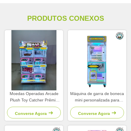
PRODUTOS CONEXOS
Moedas Operadas Arcade
Máquina de garra de boneca
Plush Toy Catcher Prêmio
mini personalizada para
Boneca Máquina de Garra
parques temáticos museus
Clip Toy Machine
Converse Agora
Converse Agora