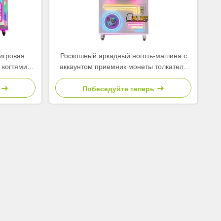
игровая
Роскошный аркадный ноготь-машина с
 когтями
аккаунтом приемник монеты толкатель
шина
куклы машина детские игры
ь
Побеседуйте теперь