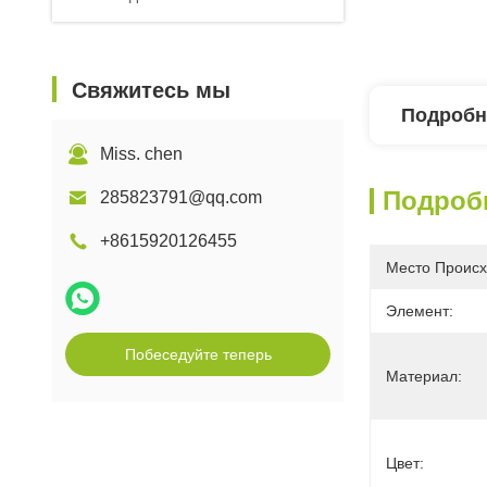
Свяжитесь мы
Подробн
Miss. chen
Подроб
285823791@qq.com
+8615920126455
Место Происх
Элемент:
Побеседуйте теперь
Материал:
Цвет: