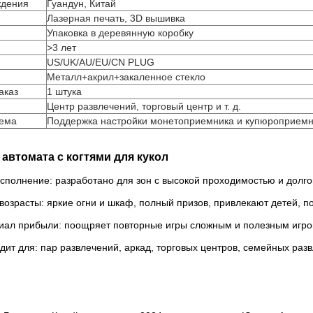
ждения
Гуандун, Китай
Лазерная печать, 3D вышивка
Упаковка в деревянную коробку
>3 лет
US/UK/AU/EU/CN PLUG
Металл+акрил+закаленное стекло
аказ
1 штука
Центр развлечений, торговый центр и т. д.
тема
Поддержка настройки монетоприемника и купюроприем
автомата с когтями для кукол
сполнение: разработано для зон с высокой проходимостью и долго
возрасты: яркие огни и шкаф, полный призов, привлекают детей, п
иал прибыли: поощряет повторные игры сложным и полезным игр
ит для: пар развлечений, аркад, торговых центров, семейных разв