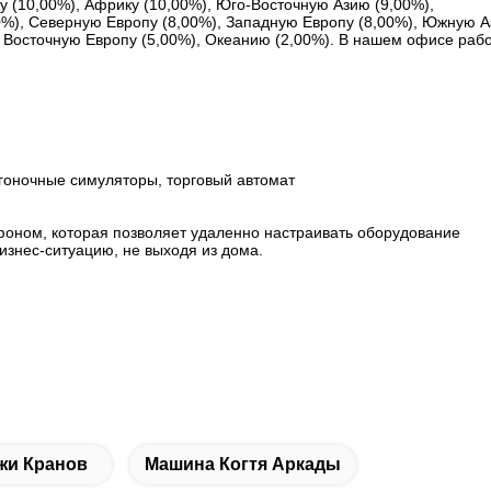
 (10,00%), Африку (10,00%), Юго-Восточную Азию (9,00%),
0%), Северную Европу (8,00%), Западную Европу (8,00%), Южную 
, Восточную Европу (5,00%), Океанию (2,00%). В нашем офисе раб
 гоночные симуляторы, торговый автомат
оном, которая позволяет удаленно настраивать оборудование
знес-ситуацию, не выходя из дома.
жи Кранов
Машина Когтя Аркады