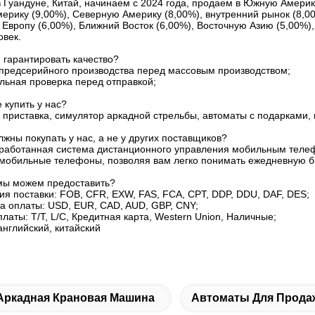
 Гуандуне, Китай, начинаем с 2024 года, продаем в Южную Америку
ерику (9,00%), Северную Америку (8,00%), внутренний рынок (8,0
Европу (6,00%), Ближний Восток (6,00%), Восточную Азию (5,00%)
овек.
 гарантировать качество?
 предсерийного производства перед массовым производством;
льная проверка перед отправкой;
е купить у нас?
 приставка, симулятор аркадной стрельбы, автоматы с подарками,
лжны покупать у нас, а не у других поставщиков?
работанная система дистанционного управления мобильным телеф
 мобильные телефоны, позволяя вам легко понимать ежедневную би
 мы можем предоставить?
ия поставки: FOB, CFR, EXW, FAS, FCA, CPT, DDP, DDU, DAF, DES;
а оплаты: USD, EUR, CAD, AUD, GBP, CNY;
латы: T/T, L/C, Кредитная карта, Western Union, Наличные;
нглийский, китайский
Аркадная Крановая Машина
Автоматы Для Прода