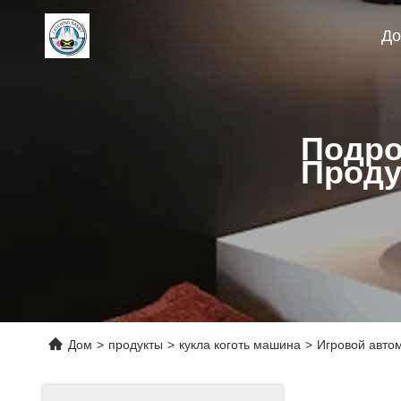
Д
Подро
Проду
Дом
>
продукты
>
кукла коготь машина
>
Игровой автом