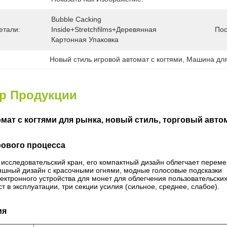
Bubble Cacking 
етали:
Inside+Stretchfilms+Деревянная 
Пос
Картонная Упаковка
Новый стиль игровой автомат с когтями
, 
Машина для
ер Продукции
мат с когтями для рынка, новый стиль, торговый автом
рового процесса
 исследовательский кран, его компактный дизайн облегчает переме
яшный дизайн с красочными огнями, модные голосовые подсказки
ектронного устройства для монет для облегчения пользовательских
ст в эксплуатации, три секции усилия (сильное, среднее, слабое).
ия