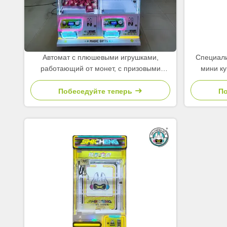
Автомат с плюшевыми игрушками,
Специал
работающий от монет, с призовыми
мини ку
куклами, клешнями и игрушками
тем
Побеседуйте теперь
По