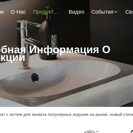
ом
О Нас
Продукты
Видео
События
бная Информация О
кции
ат с когтем для захвата популярных игрушек на рынке, новый стил