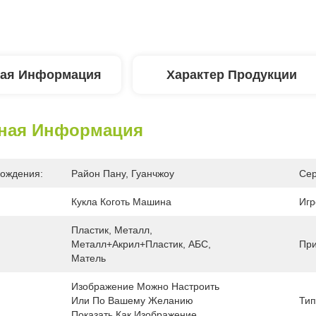
ая Информация
Характер Продукции
ная Информация
ождения:
Район Пану, Гуанчжоу
Сер
Кукла Коготь Машина
Игр
Пластик, Металл, 
Металл+акрил+пластик, АБС, 
При
Матель
Изображение Можно Настроить 
Или По Вашему Желанию 
Тип
Показать Как Изображение.