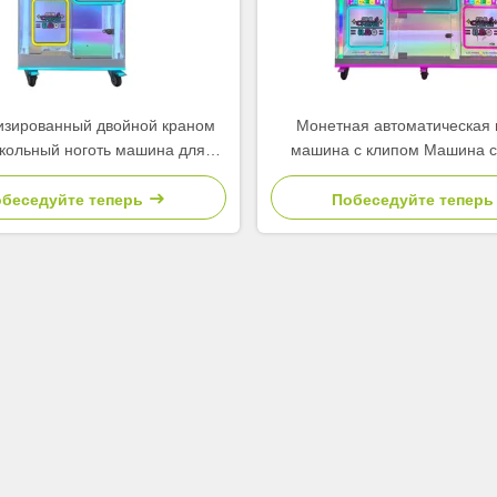
изированный двойной краном
Монетная автоматическая 
кольный ноготь машина для
машина с клипом Машина с
атических парков музеев
Креан Двухкогтяная ма
беседуйте теперь
Побеседуйте тепер