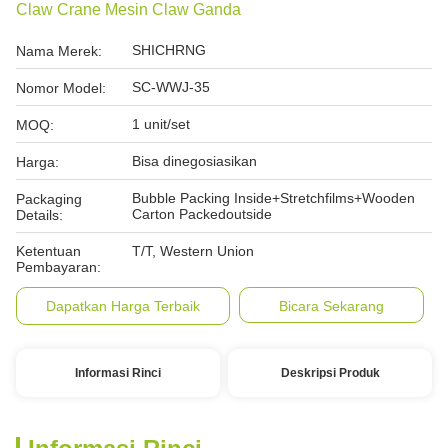
Claw Crane Mesin Claw Ganda
SHICHRNG
Nama Merek:
SC-WWJ-35
Nomor Model:
1 unit/set
MOQ:
Bisa dinegosiasikan
Harga:
Bubble Packing Inside+Stretchfilms+Wooden
Packaging
Carton Packedoutside
Details:
Ketentuan
T/T, Western Union
Pembayaran:
Dapatkan Harga Terbaik
Bicara Sekarang
Informasi Rinci
Deskripsi Produk