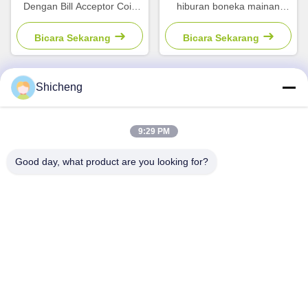
Dengan Bill Acceptor Coin
hiburan boneka mainan
Pusher Doll Machine Kids
mesin cakar derek arkade
Games
Bicara Sekarang
Bicara Sekarang
Shicheng
Kontak Cepat
9:29 PM
Alamat
Good day, what product are you looking for?
Ruang 101,No.13 Weimin Middle Road, Kota Nancun.Distrik
Panyu, Guangzhou,Guangdong,China
Telp
0086-15920126455
E-mail
285823791@qq.com