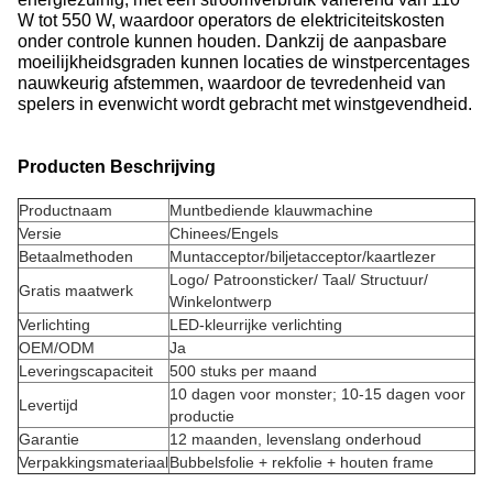
W tot 550 W, waardoor operators de elektriciteitskosten
onder controle kunnen houden. Dankzij de aanpasbare
moeilijkheidsgraden kunnen locaties de winstpercentages
nauwkeurig afstemmen, waardoor de tevredenheid van
spelers in evenwicht wordt gebracht met winstgevendheid.
Producten Beschrijving
Productnaam
Muntbediende klauwmachine
Versie
Chinees/Engels
Betaalmethoden
Muntacceptor/biljetacceptor/kaartlezer
Logo/ Patroonsticker/ Taal/ Structuur/
Gratis maatwerk
Winkelontwerp
Verlichting
LED-kleurrijke verlichting
OEM/ODM
Ja
Leveringscapaciteit
500 stuks per maand
10 dagen voor monster; 10-15 dagen voor
Levertijd
productie
Garantie
12 maanden, levenslang onderhoud
Verpakkingsmateriaal
Bubbelsfolie + rekfolie + houten frame