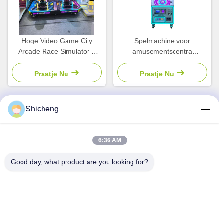
Hoge Video Game City
Spelmachine voor
Arcade Race Simulator 2
amusementscentra
Speler Verkoopautomaat
Geschenkmunten
Voor Kinderen
Praatje Nu
Praatje Nu
Shicheng
Snel contact
6:36 AM
Adres
Good day, what product are you looking for?
Kamer 101, nummer 13 Weimin Middle Road, Nancun
Town.Panyu District, Guangzhou, Guangdong, China
Tel.
0086-15920126455