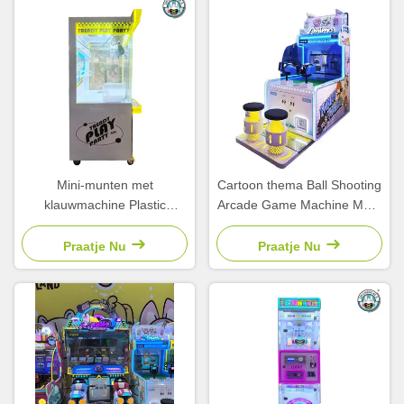
Mini-munten met
Cartoon thema Ball Shooting
klauwmachine Plastic
Arcade Game Machine Munt
klauwmachine simulator
bediend voor Children'S
Kinders Arcade
amusement park
Praatje Nu
Praatje Nu