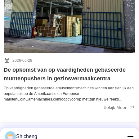
2026-06-28
De opkomst van op vaardigheden gebaseerde
muntenpushers in gezinsvermaakcentra
Op vaardigheden gebaseerde amusementsmachines winnen aanzienlijk aan
populariteit op de Amerikaanse en Europese
marktenCoinGameMachines.comloopt voorop met zijn nieuwe reeks
interactieve muntschuivers. In tegenstelling tot traditionele, puur op geluk
Bekijk Meer
gebaseerde modellen, bevatten deze machines ...
Shicheng