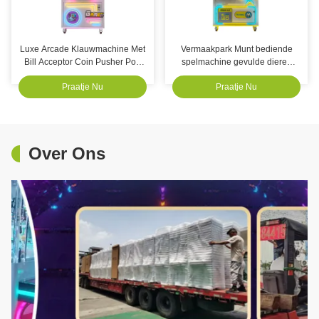
Luxe Arcade Klauwmachine Met
Vermaakpark Munt bediende
Bill Acceptor Coin Pusher Pop
spelmachine gevulde dieren
Machine Kids Games
speelgoed arcade klauw
Praatje Nu
Praatje Nu
kraanmachine
Over Ons