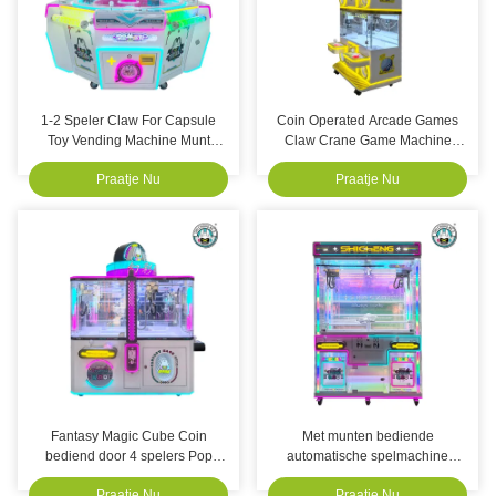
1-2 Speler Claw For Capsule
Coin Operated Arcade Games
Toy Vending Machine Munt
Claw Crane Game Machine
bediende spelmachine
Poppen Plush Prize Game
Praatje Nu
Praatje Nu
Machine
Fantasy Magic Cube Coin
Met munten bediende
bediend door 4 spelers Pop
automatische spelmachine
Claw Machine Gift Games
Claw Machine Crane Double
Praatje Nu
Praatje Nu