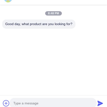
Snel contact
8:48 PM
Adres
Good day, what product are you looking for?
Kamer 101, nummer 13 Weimin Middle Road, Nancun
Town.Panyu District, Guangzhou, Guangdong, China
Tel.
0086-15920126455
E-mail
285823791@qq.com
Privacybeleid
|
Sitemap
| De Goede Kwaliteit van China met
een vermogen van niet meer dan 10 kW Leverancier.
Copyright © 2025-2026 Guangzhou Shicheng Technology Co.,
Ltd. . Alle rechten voorbehoudena.