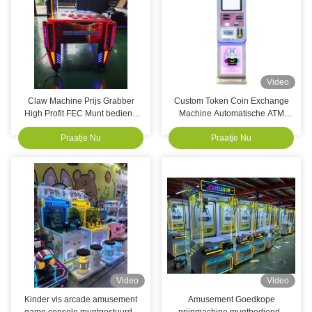
Video
Claw Machine Prijs Grabber
Custom Token Coin Exchange
High Profit FEC Munt bediend
Machine Automatische ATM
Claw Machine
Valuta Ruilmachine
Praatje Nu
Praatje Nu
Video
Video
Kinder vis arcade amusement
Amusement Goedkope