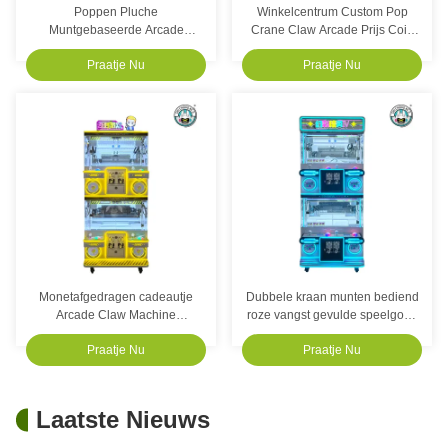
Poppen Pluche
Winkelcentrum Custom Pop
Muntgebaseerde Arcade
Crane Claw Arcade Prijs Coin
Spellen Klauw Kraan Spel
Operated Entertainment
Praatje Nu
Praatje Nu
Machine Prijs Spel Machine
Machine
Monetafgedragen cadeautje
Dubbele kraan munten bediend
Arcade Claw Machine
roze vangst gevulde speelgoed
Commercieel 4 Spelers
machine speelgoed klauw
Praatje Nu
Praatje Nu
Dubbele laag voor kinderen
kraan spel machine
Laatste Nieuws