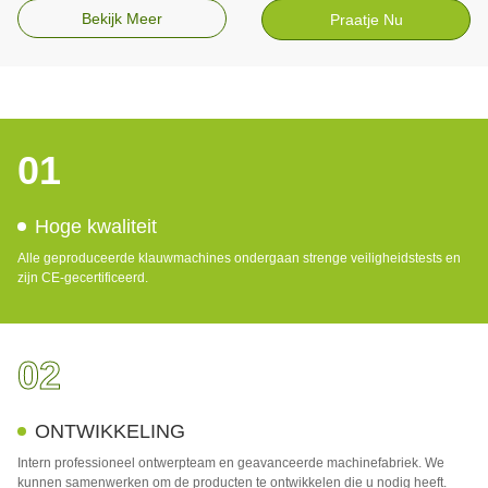
Bekijk Meer
Praatje Nu
01
Hoge kwaliteit
Alle geproduceerde klauwmachines ondergaan strenge veiligheidstests en
zijn CE-gecertificeerd.
02
ONTWIKKELING
Intern professioneel ontwerpteam en geavanceerde machinefabriek. We
kunnen samenwerken om de producten te ontwikkelen die u nodig heeft.