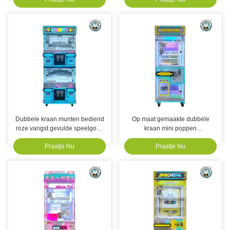
Machine
Claw Machine
Dubbele kraan munten bediend
Op maat gemaakte dubbele
roze vangst gevulde speelgoed
kraan mini poppen
machine speelgoed klauw
klauwmachine voor pretparken
Praatje Nu
Praatje Nu
kraan spel machine
musea