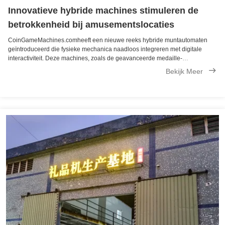
Innovatieve hybride machines stimuleren de
betrokkenheid bij amusementslocaties
CoinGameMachines.comheeft een nieuwe reeks hybride muntautomaten
geïntroduceerd die fysieke mechanica naadloos integreren met digitale
interactiviteit. Deze machines, zoals de geavanceerde medaille-
muntenschuivers, zijn voorzien van dubbellaagse speelvelden en
Bekijk Meer
interactieve digitale schermen die ...