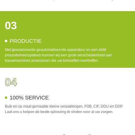
03
PRODUCTIE
Met geavanceerde geautomatiseerde apparatuur en een strikt
procesbeheersysteem kunnen wij een grote verscheidenheid aan
klauwmachines produceren die uw behoeften overtreffen.
04
100% SERVICE
Bulk en op maat gemaakte kleine verpakkingen, FOB, CIF, DDU en DDP.
Laat ons u helpen de beste oplossing te vinden voor al uw zorgen.