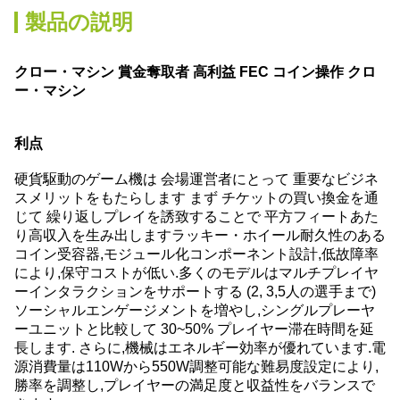
製品の説明
クロー・マシン 賞金奪取者 高利益 FEC コイン操作 クロ
ー・マシン
利点
硬貨駆動のゲーム機は 会場運営者にとって 重要なビジネ
スメリットをもたらします まず チケットの買い換金を通
じて 繰り返しプレイを誘致することで 平方フィートあた
り高収入を生み出しますラッキー・ホイール耐久性のある
コイン受容器,モジュール化コンポーネント設計,低故障率
により,保守コストが低い.多くのモデルはマルチプレイヤ
ーインタラクションをサポートする (2, 3,5人の選手まで)
ソーシャルエンゲージメントを増やし,シングルプレーヤ
ーユニットと比較して 30~50% プレイヤー滞在時間を延
長します. さらに,機械はエネルギー効率が優れています.電
源消費量は110Wから550W調整可能な難易度設定により,
勝率を調整し,プレイヤーの満足度と収益性をバランスで