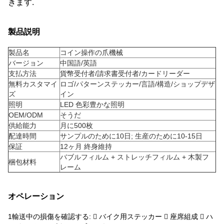
きます.
製品説明
製品名
コイン操作の爪機械
バージョン
中国語/英語
支払方法
貨幣受付者/請求書受付者/カードリーダー
無料カスタマイ
ロゴ/パターンステッカー/言語/構造/ショップデザ
ズ
イン
照明
LED 色彩豊かな照明
OEM/ODM
そうだ
供給能力
月に500枚
配達時間
サンプルのために10日; 生産のために10-15日
保証
12ヶ月 終身維持
バブルフィルム + ストレッチフィルム + 木製フ
梱包材料
レーム
オペレーション
1輸送中の損傷を確認する:  バイク用ステッカー  座席組成  ハ