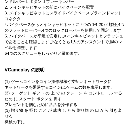
ンドルバー  ボタン  ブレーキレバー
2. メインキャビネットの前にバイクベースを配置
3. メインキャビネットにスライドバイクベースブラインドマット
コネクタ
4バイクベースからメインキャビネットに 4つの 1⁄4-20x2 螺栓,4つ
のフラットローバー,4つのロックローバーを使用して固定します
5. バイクベースが平坦で安定し,メインキャビネットとフラッシュ
であることを確認します.少なくとも1人のアシスタントで,脚のレ
ベルを調整します.
64つのスクリューをしっかりと締めます.
VGameplay の説明
(1) ゲームコインをコイン操作機械や支払いネットワークに
ネットワークを通過するコインは,ゲームの数を表示します.
(3) ターゲット ギフト の 上 で の クレーン を コントロール する
ため に スタート ボタンを 押す.
プレゼントを掴むために爪爪を操作する
(3) 贈り物 を 掴む こと が 成功 し たら,贈り物 の 口 から 引き出
せる
機械の下に