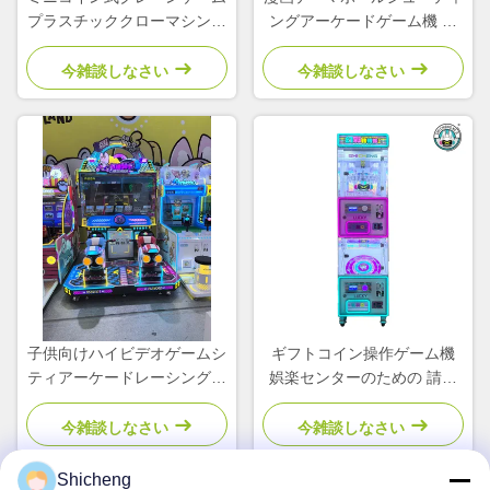
プラスチッククローマシンシ
ングアーケードゲーム機 コ
ミュレーター 子供用アーケ
イン式 子供向け遊園地
ード
今雑談しなさい
今雑談しなさい
子供向けハイビデオゲームシ
ギフトコイン操作ゲーム機
ティアーケードレーシングシ
娯楽センターのための 請求
ミュレーター2プレイヤー自
書受付機
動販売機
今雑談しなさい
今雑談しなさい
Shicheng