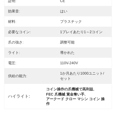
証明:
CE
効果音:
はい
材料:
プラスチック
必要なコイン:
1プレイあたり1～2コイン
爪の強さ:
調整可能
ライト:
導かれた
電圧:
110V-240V
1か月あたり1000ユニット/
供給の能力:
セット
, 
コイン操作の爪機械で高利益
, 
FEC 爪機械 賞金奪い手
ハイライト:
アークード クロー マシン コイン 操
作