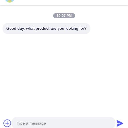
クイックコンタクト
10:07 PM
Good day, what product are you looking for?
アドレス
部屋101号13号 ウェイミン・ミドル・ロード 南昆市 パンユ
地区 広州 広東 中国
Tel
0086-15920126455
電子メール
285823791@qq.com
プライバシーポリシー規約
|
地図
| 中国の良質 硬貨操作の爪機
械 メーカー。Copyright© 2025-2026 Guangzhou Shicheng
Technology Co., Ltd. . 複製権所有。