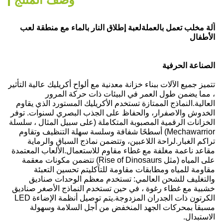
لعبة إطلاق النار بالماء مع منطقة لعب
آلة مخلب تعمل بالعملة
الأطفال
الصناعة الحرفية
تتميز جميع الآلات ببناء خزانة معدنية مع ألواح أكريليك عالية التأثير
، مما يضمن طول العمر في البيئات ذات حركة المرور
العالية.النماذج الممتازة تستخدم الأكريليك المستورد الذي يقاوم
الخدوش والاصفرار، والحفاظ على الجذب البصري لسنوات. توفر
الخزانات الرقمية المصبوبة المتكاملة (على سبيل المثال ، سلسلة
Mechawarrior) أسطحًا شفافة وسلسة سهلة التنظيف وتقاوم
تراكم الغبار.لراحة اللاعبين، وتتضمن نماذج السباق والرماية
مقاعد ناعمة مغلفة مع غطاء مقاوم للاستعمال.الألعاب المعتمدة
على المياه (مثل Rise of Dinosaurs) تتضمن مكونات معقمة
مقاومة للمياه ومطابقات مقاومة للتآكليتم تحسين التعبئة
والتغليف للشحن العالمي: تستخدم معظم الوحدات صناديق
خشبية مع غطاء رغوة ، في حين تستخدم النماذج الأصغر صناديق
الكرتون ذات الجدران المزدوجة.يتم توصيل أنظمة الإضاءة LED
مسبقاً بمحركات الجهد المنخفض من أجل السلامة وسهولة
الاستبدال.