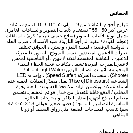
الخصائص
تتراوح أحجام الشاشة من 19 ′′ إلى 55 ′′ HD LCD ، مع شاشات
عرض أكبر 50 ′′ 55 ′′ تستخدم لألعاب التصوير والسباقات الغامرة.
تشمل أنواع الألعاب التصوير (سلاح خفيف / مياه / كرة) ،السباقات
(عجلة القيادة / مقود الدراجة النارية)، صيد الأسماك ، ضرب الخلد
، الدواسة الرقصية ، لمسة اللغز ، واسترداد الجوائز. تختلف
خيارات اللاعبين المتعددين حسب النموذج: التعاون / المعركة
للاعبين ، الشاشة المقسمة لثلاثة لاعبين ، أو التنافسية لخمس
لاعبين.الميزات الفريدة تشمل مكافآت عجلة الحظ (السماء
المنجمية)، تأثيرات الضباب الرش (Brilliant Light Water
Shooter) ، منصات الحركة (Speed Surfer) ، وإضاءة LED
الشعاعية (Rise of Dinosaurs).يقبل مصدّر العملات العملة عدة
أسماء عملات ويتضمن آليات مكافحة الغشوقت اللعبة وقوة
المخلب / الدفع قابلة للتعديل من خلال قوائم المشغل. تتضمن
معظم النماذج أجهزة إصدار التذاكر أو مخرجات الجائزة
المباشرة.التصاميم المدمجة (بعضها صغير بحوالي 58 × 65 × 142
سم) تناسب المساحات الضيقة مثل رواق السينما أو زوايا
المقاهي.
وصف المنتجات