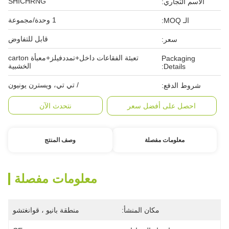
SHICHRNG
الاسم التجاري:
1 وحدة/مجموعة
الـ MOQ:
قابل للتفاوض
سعر:
تعبئة الفقاعات داخل+تمددفيلز+معبأة carton
Packaging
الخشبية
Details:
/ تي تي، ويسترن يونيون
شروط الدفع:
احصل على أفضل سعر
نتحدث الآن
معلومات مفصلة
وصف المنتج
معلومات مفصلة
مكان المنشأ:
منطقة بانيو ، قوانغتشو