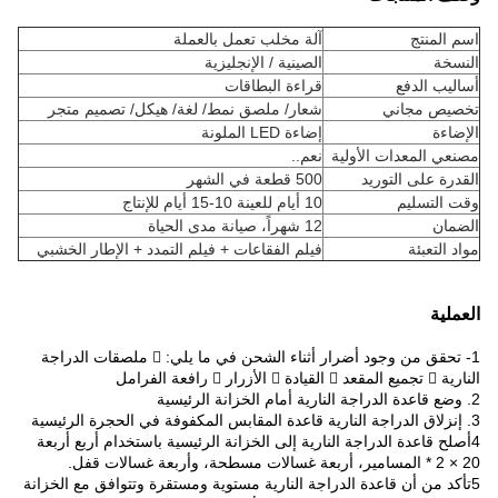
اسم المنتج
آلة مخلب تعمل بالعملة
النسخة
الصينية / الإنجليزية
أساليب الدفع
قراءة البطاقات
تخصيص مجاني
شعار/ ملصق نمط/ لغة/ هيكل/ تصميم متجر
الإضاءة
إضاءة LED الملونة
مصنعي المعدات الأولية
نعم..
القدرة على التوريد
500 قطعة في الشهر
وقت التسليم
10 أيام للعينة 10-15 أيام للإنتاج
الضمان
12 شهراً، صيانة مدى الحياة
مواد التعبئة
فيلم الفقاعات + فيلم التمدد + الإطار الخشبي
العملية
1- تحقق من وجود أضرار أثناء الشحن في ما يلي:  ملصقات الدراجة
النارية  تجميع المقعد  القيادة  الأزرار  رافعة الفرامل
2. وضع قاعدة الدراجة النارية أمام الخزانة الرئيسية
3. إنزلاق الدراجة النارية قاعدة المقابس المكفوفة في الحجرة الرئيسية
4أصلح قاعدة الدراجة النارية إلى الخزانة الرئيسية باستخدام أربع أربعة
20 × 2 * المسامير، أربعة غسالات مسطحة، وأربعة غسالات قفل.
5تأكد من أن قاعدة الدراجة النارية مستوية ومستقرة وتتوافق مع الخزانة