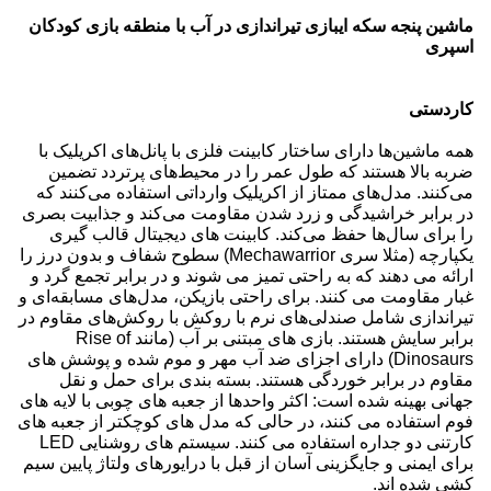
بازی تیراندازی در آب با منطقه بازی کودکان
ماشین پنجه سکه ای
اسپری
کاردستی
همه ماشین‌ها دارای ساختار کابینت فلزی با پانل‌های اکریلیک با
ضربه بالا هستند که طول عمر را در محیط‌های پرتردد تضمین
می‌کنند. مدل‌های ممتاز از اکریلیک وارداتی استفاده می‌کنند که
در برابر خراشیدگی و زرد شدن مقاومت می‌کند و جذابیت بصری
را برای سال‌ها حفظ می‌کند. کابینت های دیجیتال قالب گیری
یکپارچه (مثلا سری Mechawarrior) سطوح شفاف و بدون درز را
ارائه می دهند که به راحتی تمیز می شوند و در برابر تجمع گرد و
غبار مقاومت می کنند. برای راحتی بازیکن، مدل‌های مسابقه‌ای و
تیراندازی شامل صندلی‌های نرم با روکش با روکش‌های مقاوم در
برابر سایش هستند. بازی های مبتنی بر آب (مانند Rise of
Dinosaurs) دارای اجزای ضد آب مهر و موم شده و پوشش های
مقاوم در برابر خوردگی هستند. بسته بندی برای حمل و نقل
جهانی بهینه شده است: اکثر واحدها از جعبه های چوبی با لایه های
فوم استفاده می کنند، در حالی که مدل های کوچکتر از جعبه های
کارتنی دو جداره استفاده می کنند. سیستم های روشنایی LED
برای ایمنی و جایگزینی آسان از قبل با درایورهای ولتاژ پایین سیم
کشی شده اند.