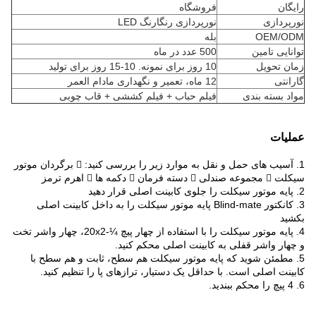
رایگان
فروشگاه
نورپردازی
نورپردازی رنگارنگ LED
OEM/ODM
بله
توانایی تامین
500 عدد در ماه
زمان تحویل
10 روز برای نمونه. 10-15 روز برای تولید
گارانتی
12 ماه، تعمیر و نگهداری مادام العمر
مواد بسته بندی
فیلم حباب + فیلم کششی + قاب چوبی
عملیات
1. آسیب های حمل و نقل به موارد زیر را بررسی کنید:  برگردان موتور
سیکلت  مجموعه صندلی  دسته فرمان  دکمه ها  اهرم ترمز
2. پایه موتور سیکلت را جلوی کابینت اصلی قرار دهید
3. کانکتور Blind-mate پایه موتور سیکلت را به داخل کابینت اصلی
بکشید
4. پایه موتور سیکلت را با استفاده از چهار پیچ ¼-20x2، چهار واشر تخت
و چهار واشر قفلی به کابینت اصلی محکم کنید.
5. مطمئن شوید که پایه موتور سیکلت هم سطح، ثابت و هم سطح با
کابینت اصلی است. با حداقل یک دستیار، ترازهای پا را تنظیم کنید.
6. 4 پیچ را محکم ببندید.