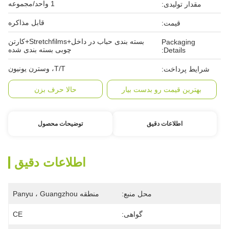
1 واحد/مجموعه
مقدار تولیدی:
قابل مذاکره
قیمت:
بسته بندی حباب در داخل+Stretchfilms+کارتن
Packaging
چوبی بسته بندی شده
Details:
T/T، وسترن یونیون
شرایط پرداخت:
بهترین قیمت رو بدست بیار
حالا حرف بزن
اطلاعات دقیق
توضیحات محصول
اطلاعات دقیق
محل منبع:
منطقه Panyu ، Guangzhou
گواهی:
CE