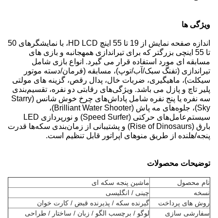
ویژگی ها
اندازه صفحه نمایش از 19 تا 55 اینچ HD LCD، با نمایشگرهای 50
تا 55 اینچی بزرگتر که برای تیراندازی همهجانبه و بازی های
مسابقه ای مورد استفاده قرار می گیرد. انواع بازی شامل
تیراندازی (تفنگ سبک/آب/توپ)، مسابقه (فرمان/دسته موتور
سیکلت)، ماهیگیری، ضربات خال، پدال رقص، گزینه های مولتی
پلیر تاچ و پازل می باشد. ویژگی‌های رقابتی دو نفره، تقسیم‌بندی
سه نفره یا پنج نفره شامل پاداش‌های چرخ خوش شانس (Starry
Sky)، جلوه‌های مه پاش (Brilliant Water Shooter)،
سیستم‌عامل‌های حرکتی (Speed Surfer) و نورپردازی LED
بارق (Rise of Dinosaurs) و پشتیبانی از زمان‌بندی سکه‌ها قدرت
پنجه/هلنده از طریق منوهای اپراتور قابل تنظیم است.
توضیحات محصولات
نام محصول
ماشین پنجه سکه ای
نسخه
چینی / انگلیسی
روش های پرداخت
گیرنده سکه / پذیرنده قبض / کارت خوان
سفارشی سازی
لوگو / برچسب الگو / زبان / ساختار / طراحی