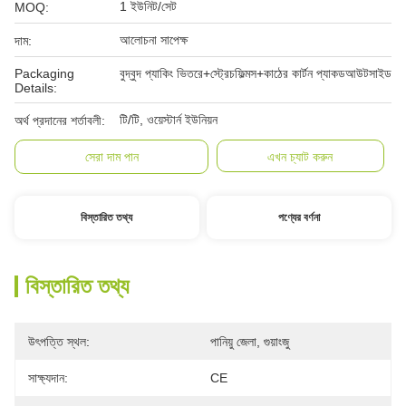
1 ইউনিট/সেট
MOQ:
আলোচনা সাপেক্ষ
দাম:
Packaging
বুদ্বুদ প্যাকিং ভিতরে+স্ট্রেচফিল্মস+কাঠের কার্টন প্যাকডআউটসাইড
Details:
টি/টি, ওয়েস্টার্ন ইউনিয়ন
অর্থ প্রদানের শর্তাবলী:
সেরা দাম পান
এখন চ্যাট করুন
বিস্তারিত তথ্য
পণ্যের বর্ণনা
বিস্তারিত তথ্য
উৎপত্তি স্থল:
পানিয়ু জেলা, গুয়াংজু
সাক্ষ্যদান:
CE