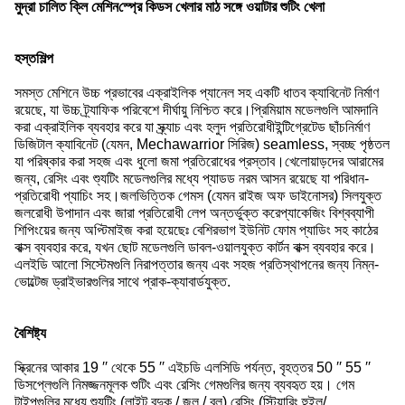
স্প্রে কিডস খেলার মাঠ সঙ্গে ওয়াটার শুটিং খেলা
মুদ্রা চালিত ক্লি মেশিন
হস্তশিল্প
সমস্ত মেশিনে উচ্চ প্রভাবের এক্রাইলিক প্যানেল সহ একটি ধাতব ক্যাবিনেট নির্মাণ
রয়েছে, যা উচ্চ ট্র্যাফিক পরিবেশে দীর্ঘায়ু নিশ্চিত করে।প্রিমিয়াম মডেলগুলি আমদানি
করা এক্রাইলিক ব্যবহার করে যা স্ক্র্যাচ এবং হলুদ প্রতিরোধীইন্টিগ্রেটেড ছাঁচনির্মাণ
ডিজিটাল ক্যাবিনেট (যেমন, Mechawarrior সিরিজ) seamless, স্বচ্ছ পৃষ্ঠতল
যা পরিষ্কার করা সহজ এবং ধুলো জমা প্রতিরোধের প্রস্তাব।খেলোয়াড়দের আরামের
জন্য, রেসিং এবং শ্যুটিং মডেলগুলির মধ্যে প্যাডড নরম আসন রয়েছে যা পরিধান-
প্রতিরোধী প্যাচিং সহ।জলভিত্তিক গেমস (যেমন রাইজ অফ ডাইনোসর) সিলযুক্ত
জলরোধী উপাদান এবং জারা প্রতিরোধী লেপ অন্তর্ভুক্ত করেপ্যাকেজিং বিশ্বব্যাপী
শিপিংয়ের জন্য অপ্টিমাইজ করা হয়েছেঃ বেশিরভাগ ইউনিট ফোম প্যাডিং সহ কাঠের
বাক্স ব্যবহার করে, যখন ছোট মডেলগুলি ডাবল-ওয়ালযুক্ত কার্টন বাক্স ব্যবহার করে।
এলইডি আলো সিস্টেমগুলি নিরাপত্তার জন্য এবং সহজ প্রতিস্থাপনের জন্য নিম্ন-
ভোল্টেজ ড্রাইভারগুলির সাথে প্রাক-ক্যাবার্ডযুক্ত.
বৈশিষ্ট্য
স্ক্রিনের আকার 19 ′′ থেকে 55 ′′ এইচডি এলসিডি পর্যন্ত, বৃহত্তর 50 ′′ 55 ′′
ডিসপ্লেগুলি নিমজ্জনমূলক শুটিং এবং রেসিং গেমগুলির জন্য ব্যবহৃত হয়। গেম
টাইপগুলির মধ্যে শ্যুটিং (লাইট বন্দুক / জল / বল),রেসিং (স্টিয়ারিং হুইল/