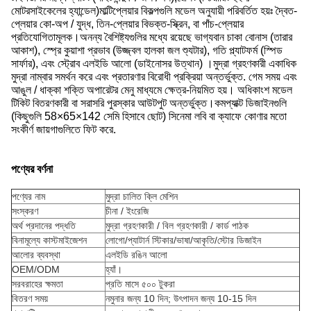
মোটরসাইকেলের হ্যান্ডেল)মাল্টিপ্লেয়ার বিকল্পগুলি মডেল অনুযায়ী পরিবর্তিত হয়ঃ দ্বৈত-
প্লেয়ার কো-অপ / যুদ্ধ, তিন-প্লেয়ার বিভক্ত-স্ক্রিন, বা পাঁচ-প্লেয়ার
প্রতিযোগিতামূলক।অনন্য বৈশিষ্ট্যগুলির মধ্যে রয়েছে ভাগ্যবান চাকা বোনাস (তারার
আকাশ), স্প্রে কুয়াশা প্রভাব (উজ্জ্বল হালকা জল শ্যুটার), গতি প্ল্যাটফর্ম (স্পিড
সার্ফার), এবং স্ট্রোব এলইডি আলো (ডাইনোসর উত্থান) ।মুদ্রা গ্রহণকারী একাধিক
মুদ্রা নাম্বার সমর্থন করে এবং প্রতারণার বিরোধী প্রক্রিয়া অন্তর্ভুক্ত. গেম সময় এবং
আঙুল / ধাক্কা শক্তি অপারেটর মেনু মাধ্যমে ক্ষেত্র-নিয়মিত হয়। অধিকাংশ মডেল
টিকিট বিতরণকারী বা সরাসরি পুরস্কার আউটপুট অন্তর্ভুক্ত।কমপ্যাক্ট ডিজাইনগুলি
(কিছুগুলি 58×65×142 সেমি হিসাবে ছোট) সিনেমা লবি বা ক্যাফে কোণার মতো
সংকীর্ণ জায়গাগুলিতে ফিট করে.
পণ্যের বর্ণনা
পণ্যের নাম
মুদ্রা চালিত ক্লি মেশিন
সংস্করণ
চীনা / ইংরেজি
অর্থ প্রদানের পদ্ধতি
মুদ্রা গ্রহণকারী / বিল গ্রহণকারী / কার্ড পাঠক
বিনামূল্যে কাস্টমাইজেশন
লোগো/প্যাটার্ন স্টিকার/ভাষা/আকৃতি/স্টোর ডিজাইন
আলোর ব্যবস্থা
এলইডি রঙিন আলো
OEM/ODM
হ্যাঁ।
সরবরাহের ক্ষমতা
প্রতি মাসে ৫০০ টুকরা
বিতরণ সময়
নমুনার জন্য 10 দিন; উৎপাদন জন্য 10-15 দিন