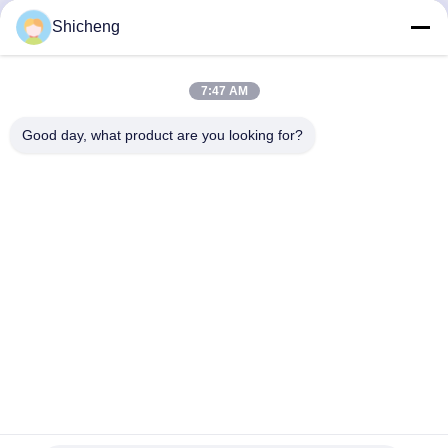
এখন চ্যাট করুন
এখন চ্যাট করুন
Shicheng
7:47 AM
দ্রুত যোগাযোগ
Good day, what product are you looking for?
ঠিকানা
রুম ১০১, নং ১৩ ওয়েমিন মিডল রোড, নানকুন টাউন। পানু জেলা, গুয়াংজু, গুয়াংডং, চীন
টেলিফোন
0086-15920126455
ই-মেইল
285823791@qq.com
গোপনীয়তা নীতি
|
সাইট ম্যাপ
| চীন ভালো মানের মুদ্রা চালিত আঙ্গুলের মেশিন