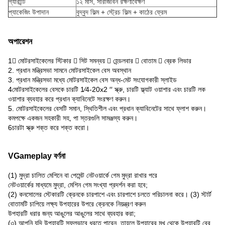
গ্যারান্টি
১২ মাস, সারাজীবন রক্ষণাবেক্ষণ
প্যাকেজিং উপাদান
বুদ্বুদ ফিল্ম + স্ট্রেচ ফিল্ম + কাঠের ফ্রেম
অপারেশন
1 মোটরসাইকেলের স্টিকার  সিট সমন্বয়  হেন্ডলবার  বোতাম  ব্রেক লিভার
2. প্রধান মন্ত্রিসভা সামনে মোটরসাইকেল বেস অবস্থান
3. প্রধান মন্ত্রিসভা মধ্যে মোটরসাইকেল বেস অন্ধ-মেট সংযোগকারী স্লাইড
4মোটরসাইকেলের বেসকে চারটি 1⁄4-20x2 ′′ স্ক্রু, চারটি ফ্ল্যাট ওয়াশার এবং চারটি লক
ওয়াশার ব্যবহার করে প্রধান ক্যাবিনেটে সংরক্ষণ করুন।
5. মোটরসাইকেলের বেসটি সমান, স্থিতিশীল এবং প্রধান ক্যাবিনেটের সাথে ফ্লাশ করুন।
কমপক্ষে একজন সহকারী সহ, পা স্তরগুলি সামঞ্জস্য করুন।
6চারটা স্ক্রু শক্ত করে শক্ত করো।
VGameplay বর্ণনা
(1) মুদ্রা চালিত মেশিনে বা পেমেন্ট নেটওয়ার্কে গেম মুদ্রা রাখার পরে
নেটওয়ার্কের মাধ্যমে মুদ্রা, মেশিন গেম সংখ্যা প্রদর্শন করা হবে;
(2) কনসোলের স্টেকারটি ক্রেনকে চারপাশে এবং চারপাশে চলতে পরিচালনা করে। (3) স্টার্ট
বোতামটি চাপিয়ে লক্ষ্য উপহারের উপরে ক্রেনকে নিয়ন্ত্রণ করুন
উপহারটি ধরার জন্য আঙুলের আঙুলের সাথে ব্যবহার করা;
(৩) আপনি যদি উপহারটি সফলভাবে ধরতে পারেন, তাহলে উপহারের মুখ থেকে উপহারটি বের