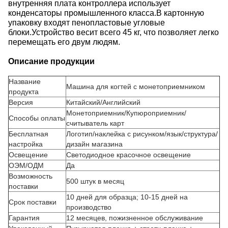
внутренняя плата контроллера использует
конденсаторы промышленного класса.
В картонную
упаковку входят пенопластовые угловые
блоки.
Устройство весит всего 45 кг, что позволяет легко
перемещать его двум людям.
Описание продукции
Название
Машина для когтей с монетоприемником
продукта
Версия
Китайский/Английский
Монетоприемник/Купюроприемник/
Способы оплаты
считыватель карт
Бесплатная
Логотип/наклейка с рисунком/язык/структура/
настройка
дизайн магазина
Освещение
Светодиодное красочное освещение
ОЭМ/ОДМ
Да
Возможность
500 штук в месяц
поставки
10 дней для образца; 10-15 дней на
Срок поставки
производство
Гарантия
12 месяцев, пожизненное обслуживание