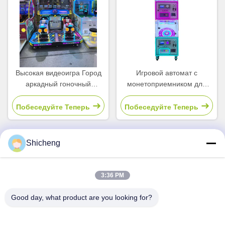
Высокая видеоигра Город
Игровой автомат с
аркадный гоночный
монетоприемником для
симулятор 2 игрок
развлекательных центров с
торговый автомат для
купюроприемником
Побеседуйте Теперь
Побеседуйте Теперь
детей
Shicheng
Быстрый контакт
3:36 PM
Адрес
Good day, what product are you looking for?
Комната 101, No13 Вэйминская средняя дорога, город
Нанкун. Район Паню, Гуанчжоу, Гуандун, Китай