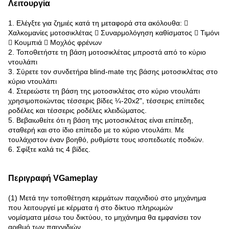
Λειτουργία
1. Ελέγξτε για ζημιές κατά τη μεταφορά στα ακόλουθα: 
Χαλκομανίες μοτοσικλέτας  Συναρμολόγηση καθίσματος  Τιμόνι
 Κουμπιά  Μοχλός φρένων
2. Τοποθετήστε τη βάση μοτοσικλέτας μπροστά από το κύριο
ντουλάπι
3. Σύρετε τον συνδετήρα blind-mate της βάσης μοτοσικλέτας στο
κύριο ντουλάπι
4. Στερεώστε τη βάση της μοτοσικλέτας στο κύριο ντουλάπι
χρησιμοποιώντας τέσσερις βίδες ¼-20x2", τέσσερις επίπεδες
ροδέλες και τέσσερις ροδέλες κλειδώματος.
5. Βεβαιωθείτε ότι η βάση της μοτοσικλέτας είναι επίπεδη,
σταθερή και στο ίδιο επίπεδο με το κύριο ντουλάπι. Με
τουλάχιστον έναν βοηθό, ρυθμίστε τους ισοπεδωτές ποδιών.
6. Σφίξτε καλά τις 4 βίδες.
Περιγραφή VGameplay
(1) Μετά την τοποθέτηση κερμάτων παιχνιδιού στο μηχάνημα
που λειτουργεί με κέρματα ή στο δίκτυο πληρωμών
νομίσματα μέσω του δικτύου, το μηχάνημα θα εμφανίσει τον
αριθμό των παιχνιδιών.