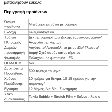
μετακινήσουν εύκολα.
Περιγραφή προϊόντων
Όνομα
Μηχάνημα με νύχια με νόμισμα
προϊόντος
Εκδοχή
Κινέζικα/Αγγλικά
Τρόποι
Δέκτης νομισμάτων/ Δέκτης χαρτονομισμάτων/
Πληρωμής
Αναγνώστης καρτών
Δωρεάν
Λογότυπο/ Αυτοκόλλητο με μοτίβο/ Γλώσσα/
προσαρμογή
Δομή/ Σχεδιασμός καταστήματος
Φωτισμός
Πολύχρωμος φωτισμός LED
OEM/ODM
Ναί
Δυνατότητα
500 τεμάχια το μήνα
Προμήθειας
Χρόνος
10 ημέρες για δείγμα. 10-15 ημέρες για την
Παράδοσης
παραγωγή
Εγγύηση
12 Μήνες, Δια Βίου Συντήρηση
Υλικό
Ταινία Bubble + Stretch Film + Ξύλινο πλαίσιο
συσκευασίας