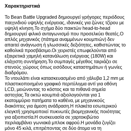
Χαρακτηριστικά
Το Bean Battle Upgraded δημιουργεί γρήγορες περιόδους
παιχνιδιού υψηλής ενέργειας, ιδανικές για ζώνες τζίρου με
υψηλή κίνηση.
Το σχήμα δύο παικτών head-to-head
δημιουργεί φιλικό ανταγωνισμό που προσελκύει θεατές.
Ο
απλός μηχανικός (πάτημα αναμμένων κουμπιών) δεν
απαιτεί ανάγνωση ή γλωσσικές δεξιότητες, καθιστώντας το
καθολικά προσβάσιμο.
Οι χειριστές επωφελούνται από
εξαιρετικά χαμηλή κατανάλωση ενέργειας (180W) και
ελάχιστη συντήρηση.
Το συμπαγές μέγεθος ταιριάζει σε
στενούς χώρους όπως εισόδους καταστημάτων ή γωνίες
διαδρόμου.
Το ντουλάπι είναι κατασκευασμένο από χάλυβα 1,2 mm με
πλαστικοποιημένο γραφικό περιτύλιγμα αντί για οθόνη
LCD, μειώνοντας το κόστος και τα πιθανά σημεία
αστοχίας.
Τα οκτώ κουμπιά αξιολογούνται για 1
εκατομμύριο πατήματα το καθένα, με μηχανικούς
διακόπτες για άμεση ανάδραση.
Η πλακέτα εσωτερικού
ελεγκτή χρησιμοποιεί πυκνωτές βιομηχανικής ποιότητας
για αξιοπιστία.
Η συσκευασία σε χαρτοκιβώτιο
περιλαμβάνει γωνιακά μπλοκ αφρού.
Η μονάδα ζυγίζει
μόνο 45 κιλά, επιτρέποντας σε δύο άτομα να τη