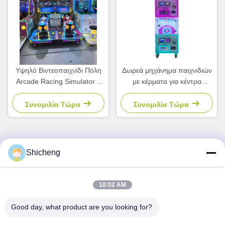
Υψηλό Βιντεοπαιχνίδι Πόλη
Δωρεά μηχάνημα παιχνιδιών
Arcade Racing Simulator 2
με κέρματα για κέντρα
Παικτών Μηχάνημα
διασκέδασης με αποδοχή
Αυτόματης Πώλησης Για
χαρτονομισμάτων
Συνομιλία Τώρα
Συνομιλία Τώρα
Παιδιά
Shicheng
Γρήγορη επαφή
Διεύθυνση
10:02 AM
Δωμάτιο 101, No. 13 Weimin Middle Road, Nancun Town.
Good day, what product are you looking for?
Panyu District, Guangzhou, Guangdong, Κίνα