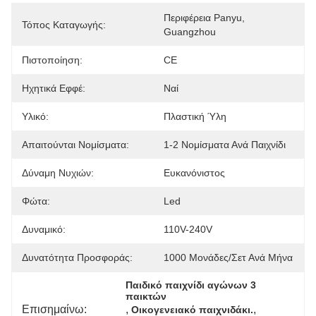
Περιφέρεια Panyu, 
Τόπος Καταγωγής:
Guangzhou
Πιστοποίηση:
CE
Ηχητικά Εφφέ:
Ναί
Υλικό:
Πλαστική Ύλη
Απαιτούνται Νομίσματα:
1-2 Νομίσματα Ανά Παιχνίδι
Δύναμη Νυχιών:
Ευκανόνιστος
Φώτα:
Led
Δυναμικό:
110V-240V
Δυνατότητα Προσφοράς:
1000 Μονάδες/σετ Ανά Μήνα
Παιδικό παιχνίδι αγώνων 3 
παικτών
Επισημαίνω:
, 
, 
Οικογενειακό παιχνιδάκι.