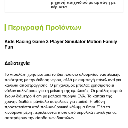
μηχανή παιχνιδιού με αρπάγη με 
κέρματα
Περιγραφή Προϊόντων
Kids Racing Game 3-Player Simulator Motion Family
Fun
Δεξιοτεχνία
Το ντουλάπι χρησιμοποιεί το ίδιο πλαίσιο αλουμινίου ναυτιλιακής
ποιότητας με την έκδοση νερού, αλλά με συμπαγή πάνελ αντί για
κανάλια αποστράγγισης. Ο μηχανισμός μπάλας χρησιμοποιεί
νάιλον κυλίνδρους για τη μείωση της εμπλοκής. Οι μπάλες αφρού
έχουν διάμετρο 4 cm με μαλακό πυρήνα EVA. Το καπάκι της
χοάνης διαθέτει μάνδαλο ασφαλείας για παιδιά. Η οθόνη
προστατεύεται από πολυανθρακικό κάλυμμα 6mm. Όλα τα
κινούμενα μέρη περικλείονται πίσω από ακρυλικά πάνελ για να
αποτρέψουν την είσοδο των δακτύλων.