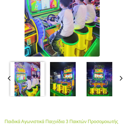
Παιδικά Αγωνιστικά Παιχνίδια 3 Παικτών Προσομοιωτής