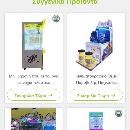
Συγγενικά Προϊόντα
Μίνι μηχανή που λειτουργεί
Κινηματογραφικό Θέμα
με νύχια πλαστικό
Πυροβολής Παιχνιδάκι
προσομοιωτή μηχανής
Παιχνιδάκι Παιχνιδάκι Κέρμα
νύχτας παιδική παιδική
Χρησιμοποιείται Για Πάρκο
Συνομιλία Τώρα
Συνομιλία Τώρα
αίθουσα
Διασκέδασης Παιδιών