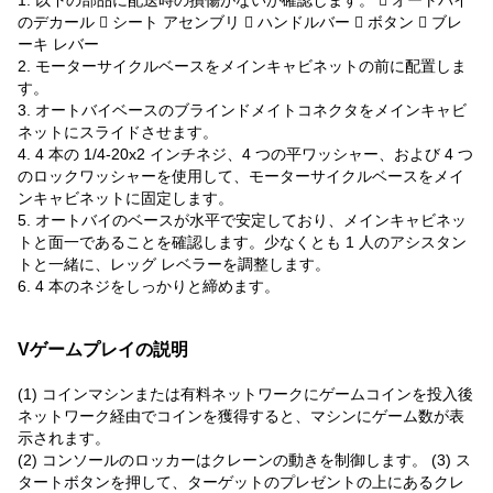
1. 以下の部品に配送時の損傷がないか確認します。  オートバイ
のデカール  シート アセンブリ  ハンドルバー  ボタン  ブレ
ーキ レバー
2. モーターサイクルベースをメインキャビネットの前に配置しま
す。
3. オートバイベースのブラインドメイトコネクタをメインキャビ
ネットにスライドさせます。
4. 4 本の 1/4-20x2 インチネジ、4 つの平ワッシャー、および 4 つ
のロックワッシャーを使用して、モーターサイクルベースをメイ
ンキャビネットに固定します。
5. オートバイのベースが水平で安定しており、メインキャビネッ
トと面一であることを確認します。少なくとも 1 人のアシスタン
トと一緒に、レッグ レベラーを調整します。
6. 4 本のネジをしっかりと締めます。
Vゲームプレイの説明
(1) コインマシンまたは有料ネットワークにゲームコインを投入後
ネットワーク経由でコインを獲得すると、マシンにゲーム数が表
示されます。
(2) コンソールのロッカーはクレーンの動きを制御します。 (3) ス
タートボタンを押して、ターゲットのプレゼントの上にあるクレ