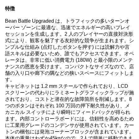
特徴
Bean Battle Upgraded は、トラフィックの多いターンオ
ーバー ゾーンに最適な、迅速でエネルギーの高いプレイ
セッションを生成します。
2 人のプレイヤーの直接対決形
式により、観客を魅了する友好的な競争が生まれます。
シ
ンプルな仕組み (点灯したボタンを押す) には読解力や言
語スキルは必要ないため、誰でもアクセスできます。
オペ
レータは、非常に低い消費電力 (180W) と最小限のメンテ
ナンスの恩恵を受けます。
コンパクトなサイズなので、店
舗の入り口や廊下の隅などの狭いスペースにフィットしま
す。
キャビネットは 1.2 mm スチールで作られており、LCD
スクリーンの代わりにラミネートグラフィックラップが施
されており、コストと潜在的な故障箇所を削減します。
8
つのボタンはそれぞれ 100 万回の押下耐久性があり、メ
カニカル スイッチにより瞬時にフィードバックが得られ
ます。
内部コントローラボードには、信頼性を高めるため
に工業用グレードのコンデンサが使用されています。
カー
トンの梱包には発泡コーナーブロックが含まれています。
本体の重量はわずか45kgなので、2人で簡単に移動できま