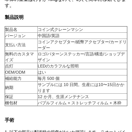
す。
製品説明
製品名
コイン式クレーンマシン
バージョン
中国語/英語
コインアクセプター/紙幣アクセプター/カードリ
支払い方法
ーダー
無料のカスタマ
ロゴ/パターンステッカー/言語/構造/ショップデ
イズ
ザイン
点灯
LEDのカラフルな照明
OEM/ODM
はい
補給能力
毎月 500 個
サンプルには 10 日間。生産には10〜15日かか
納期
ります
保証
12 か月、生涯メンテナンス
梱包材
バブルフィルム + ストレッチフィルム + 木枠
手術