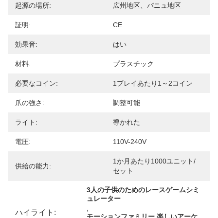
起源の場所:
広州地区、パニュ地区
証明:
CE
効果音:
はい
材料:
プラスチック
必要なコイン:
1プレイあたり1～2コイン
爪の強さ:
調整可能
ライト:
導かれた
電圧:
110V-240V
1か月あたり1000ユニット/
供給の能力:
セット
3人の子供のためのレースゲームシミ
ュレーター
, 
ハイライト:
モーションファミリー 楽しいアーケ