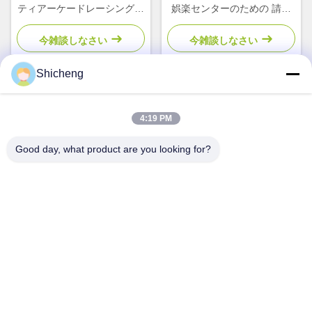
ティアーケードレーシングシ
娯楽センターのための 請求
ミュレーター2プレイヤー自
書受付機
動販売機
今雑談しなさい
今雑談しなさい
Shicheng
クイックコンタクト
4:19 PM
Good day, what product are you looking for?
アドレス
部屋101号13号 ウェイミン・ミドル・ロード 南昆市 パンユ
地区 広州 広東 中国
Tel
0086-15920126455
電子メール
285823791@qq.com