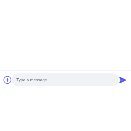
PRODUTOS CONEXOS
Máquina de venda de
200W Pink Date Gift Game
presentes de corte
Cut Prêmio Máquina Toy
inteligente operada por
Game Center
moedas Máquina de corte
Converse Agora
Converse Agora
Photo
de prêmios de bonecas
Video Call