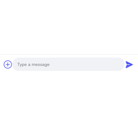
Macchina per vendere i
200W Pink Date Gift Game
regali con taglio intelligente a
Cut Prize Machine Toy
monete
Game Center
Ora Chiacchieri
Ora Chiacchieri
Photo
Video Call
Audio Call
Contatto rapido