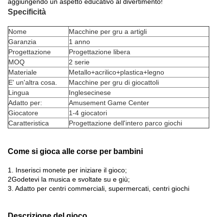
aggiungendo un aspetto educativo al divertimento!
Specificità
Nome
Macchine per gru a artigli
Garanzia
1 anno
Progettazione
Progettazione libera
MOQ
2 serie
Materiale
Metallo+acrilico+plastica+legno
E' un'altra cosa.
Macchine per gru di giocattoli
Lingua
Inglesecinese
Adatto per:
Amusement Game Center
Giocatore
1-4 giocatori
Caratteristica
Progettazione dell'intero parco giochi
Come si gioca alle corse per bambini
1. Inserisci monete per iniziare il gioco;
2Godetevi la musica e svoltate su e giù;
3. Adatto per centri commerciali, supermercati, centri giochi
Descrizione del gioco