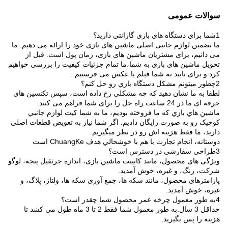
سوالات عمومی
1شما براي دستگاه هاي بازي گارانتي داريد؟
ما تضمین لوازم جانبی اصلی ماشین های بازی خود را ارائه می دهیم. ما
می دانیم، برای مشتریان ماشین های بازی، زمان پول است. قبل از
تحویل ماشین های بازی به شما،ما تمام جزئیات کیفیت را بررسی خواهیم
کرد و برای تایید به شما فیلم یا عکس می فرستیم..
2چطور ميتونم مشکل دستگاه بازي رو حل کنم؟
لطفا به ما نشان دهید که چه مشکلی رخ داده است، سپس تکنسین های
حرفه ای ما در 24 ساعت راه حل را برای شما فراهم می کنند.
ماشين هاي بازي که ما فروخته بوديم، ما به شما کيت لوازم جانبي
کوچيک رو به صورت رایگان داديم. اگر شما نياز به تعويض قطعات اصلي
داريد، ما فقط هزینه اش رو در نظر ميگيريم.
دوستانه، انجام تجارت با هم با خوشحالي هدف ChuangKe است
3طراحی سفارشی در دسترس است؟
ویژگی های محصول، مانند کابینت ماشین بازی، اندازه جرثقیل پنجه، لوگو
شرکت، رنگ، و غیره، خوش آمدید.
پارامترهای محصول، مانند سکه ها، جمع آوری سکه ها، ولتاژ، پلاگ، و
غیره، خوش آمدید.
4به طور معمول چرخه عمر محصول شما چقدر است؟
حداقل 3 سال.به طور معمول شما فقط 2 تا 3 ماه طول می کشد تا
هزینه را پس بگیرید.