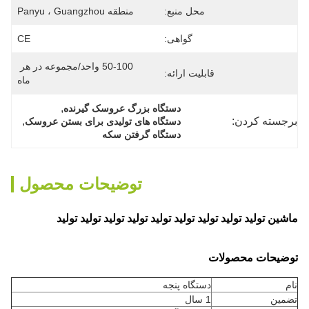
محل منبع:
منطقه Panyu ، Guangzhou
گواهی:
CE
50-100 واحد/مجموعه در هر 
قابلیت ارائه:
ماه
, 
دستگاه بزرگ عروسک گیرنده
برجسته کردن:
, 
دستگاه های تولیدی برای بستن عروسک
دستگاه گرفتن سکه
توضیحات محصول
ماشين توليد توليد توليد توليد توليد توليد توليد توليد توليد
توضیحات محصولات
نام
دستگاه پنجه
تضمین
1 سال