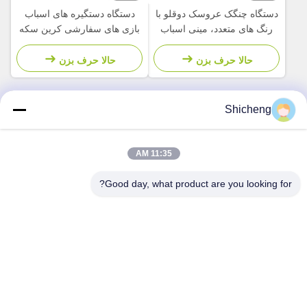
دستگاه چنگک عروسک دوقلو با
دستگاه دستگیره های اسباب
رنگ های متعدد، مینی اسباب
بازی های سفارشی کرین سکه
بازی، دستگاه جرثقیل چنگکی
ماشین بازی پارک سرگرمی
حالا حرف بزن
حالا حرف بزن
Shicheng
تماس سریع
11:35 AM
آدرس
Good day, what product are you looking for?
اتاق 101، شماره 13 جاده وسط ويمين، شهر نانکون. منطقه پانيو،
گوانگژو، گوانگدونگ، چين
تلفن
0086-15920126455
ایمیل
285823791@qq.com