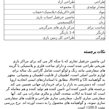
طراحی
طراحی آزاد
مقدار تولیدی
2 مجموعه
مواد
فلز+اکریلیک+پلاستیک+خشاب
بذار
ماشین جرثقیل اسباب بازی
زبان
انگليسيچيني
مناسب برای
مرکز بازی های سرگرمی
بازيگر
1-4 بازيگر
ویژگی
طراحی کل زمین بازی
نکات برجسته
این ماشین جرثقیل تجاری که با سکه کار می کند برای مراکز بازی
تفریحی طراحی شده است و دارای ساخت فلزی و پلاستیکی با گزینه
های سفارشی مانند رنگ و لوگو است.شامل گارانتی یک ساله برای
لوازم جانبی اصلی است، اطمینان از قابلیت اطمینان و پشتیبانی. مجهز
به گواهینامه CE و RoHS، مطابق با استانداردهای ایمنی اتحادیه اروپا
است، که دسترسی به بازار را برای خریداران جهانی تضمین می کند.
برجسته های تامین کننده:این تامین کننده هم تولید کننده و هم معامله گر
است که عمدتا به ایالات متحده، آلمان و مالزی صادرات می کند. آنها
سفارشی سازی کامل، سفارشی سازی طراحی،و قابلیت های سفارشی
سازی نمونه، و گواهینامه های محصول را به دست آورده اند. نرخ بررسی
مثبت 100.0٪ است.