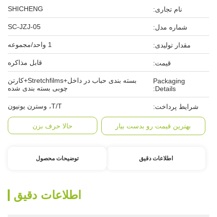
SHICHENG
نام تجاری:
SC-JZJ-05
شماره مدل:
1 واحد/مجموعه
مقدار تولیدی:
قابل مذاکره
قیمت:
بسته بندی حباب در داخل+Stretchfilms+کارتن
Packaging
چوبی بسته بندی شده
Details:
T/T، وسترن یونیون
شرایط پرداخت:
بهترین قیمت رو بدست بیار
حالا حرف بزن
اطلاعات دقیق
توضیحات محصول
اطلاعات دقیق