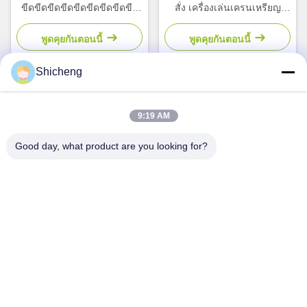
ขีดขีดขีดขีดขีดขีดขีดขีดขีด
สั่ง เครื่องเล่นเครนเหรียญ
ขีดขีดขีดขีดขีดขีดขีดขีด
เครื่องเล่นสวนสนุก
พูดคุยกันตอนนี้
พูดคุยกันตอนนี้
Shicheng
ติดต่อด่วน
9:19 AM
Good day, what product are you looking for?
ที่อยู่
ห้อง 101 เลขที่ 13 ถนนกลางเวมิน เมืองนานคุน เขตปานยู กวาง
โจว กวางดง จีน
โทรศัพท์
0086-15920126455
อีเมล
285823791@qq.com