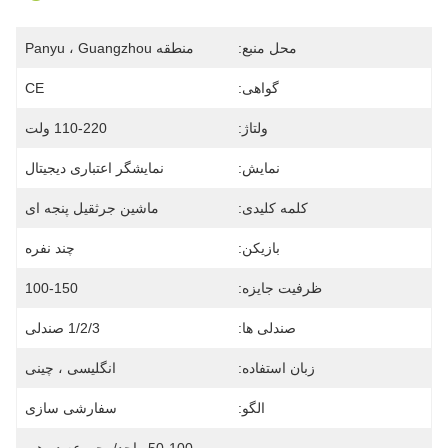
محل منبع:
منطقه Panyu ، Guangzhou
گواهی:
CE
ولتاژ:
110-220 ولت
نمایش:
نمایشگر اعتباری دیجیتال
کلمه کلیدی:
ماشین جرثقیل پنجه ای
بازیکن:
چند نفره
ظرفیت جایزه:
100-150
صندلی ها:
1/2/3 صندلی
زبان استفاده:
انگلیسی ، چینی
الگو:
سفارشی سازی