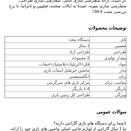
گر است، ارائه سفارشی سازی کامل، سفارشی سازی طراحی،
سفارشی سازی نمونه، عمدتا به ایالات متحده، فیلیپین،و تانزانیا، با نرخ
بررسی مثبت 94.6٪
توضیحات محصولات
نام
دستگاه پنجه
تضمین
1 سال
طراحی
طراحی آزاد
مقدار تولیدی
2 مجموعه
مواد
فلز+اکریلیک+پلاستیک+خشاب
بذار
ماشین جرثقیل اسباب بازی
زبان
انگليسيچيني
مناسب برای
مرکز بازی های سرگرمی
بازيگر
1-4 بازيگر
ویژگی
طراحی کل زمین بازی
سوالات عمومی
1شما براي دستگاه هاي بازي گارانتي داريد؟
ما 1 سال گارانتی از لوازم جانبی اصلی ماشین های بازی خود را ارائه