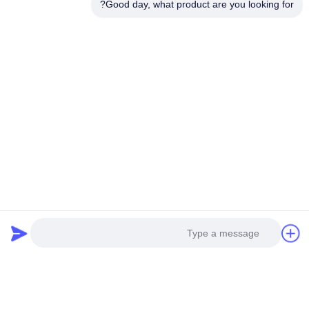
Good day, what product are you looking for?
ویدیو
ویدیو
دستگاه چنگک عروسک دوقلو با
دستگاه دستگیره های اسباب
رنگ های متعدد، مینی اسباب
بازی های سفارشی کرین سکه
بازی، دستگاه جرثقیل چنگکی
ماشین بازی پارک سرگرمی
حالا حرف بزن
حالا حرف بزن
تماس سریع
آدرس
اتاق 101، شماره 13 جاده وسط ويمين، شهر نانکون. منطقه پانيو،
گوانگژو، گوانگدونگ، چين
تلفن