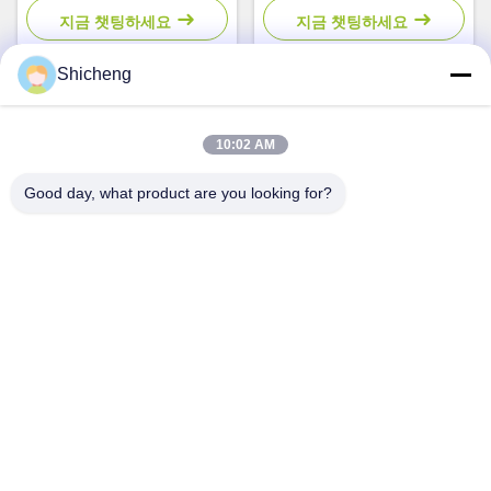
지금 챗팅하세요
지금 챗팅하세요
Shicheng
빠른 연락
10:02 AM
Good day, what product are you looking for?
주소
방 101,13 웨이민 중도 도로, 난?? 시. 판유 지구, 광저우, 광
둥, 중국
Tel
0086-15920126455
이메일
285823791@qq.com