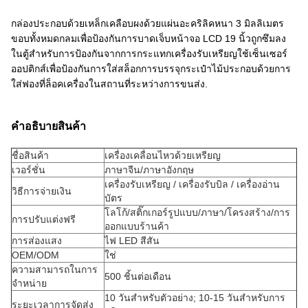
กล่องประกอบด้วยเหล็กเคลือบผงด้วยแผ่นอะคริลิคหนา 3 มิลลิเมตร
ขอบทั้งหมดกลมเพื่อป้องกันการบาดเจ็บหน้าจอ LCD 19 นิ้วถูกซึมลง
ในตู้สําหรับการป้องกันจากการกระแทกเครื่องรับเหรียญใช้เซ็นเซอร์
ออปติกส์เพื่อป้องกันการใส่สล็อกการบรรจุกระเป๋าไม้ประกอบด้วยการ
ใส่ฟองที่ล็อคเครื่องในสถานที่ระหว่างการขนส่ง.
คําอธิบายสินค้า
ชื่อสินค้า
เครื่องเคลื่อนไหวด้วยเหรียญ
เวอร์ชั่น
ภาษาจีน/ภาษาอังกฤษ
เครื่องรับเหรียญ / เครื่องรับบิล / เครื่องอ่าน
วิธีการจ่ายเงิน
บัตร
โลโก้/สติ๊กเกอร์รูปแบบ/ภาษา/โครงสร้าง/การ
การปรับแต่งฟรี
ออกแบบร้านค้า
การส่องแสง
ไฟ LED สีสัน
OEM/ODM
ใช่
ความสามารถในการ
500 ชิ้นต่อเดือน
จําหน่าย
10 วันสําหรับตัวอย่าง; 10-15 วันสําหรับการ
ระยะเวลาการจัดส่ง