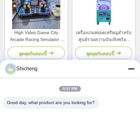
High Video Game City
เครื่องเกมหยอดเหรียญสำหรับ
Arcade Racing Simulator 2
ศูนย์รวมความบันเทิงพร้อม
Player เครื่องขายของสําหรับ
เครื่องรับธนบัตร
เด็ก
พูดคุยกันตอนนี้
พูดคุยกันตอนนี้
Shicheng
ติดต่อด่วน
6:57 PM
Good day, what product are you looking for?
ที่อยู่
ห้อง 101 เลขที่ 13 ถนนกลางเวมิน เมืองนานคุน เขตปานยู กวาง
โจว กวางดง จีน
โทรศัพท์
0086-15920126455