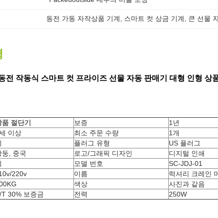
동전 가동 자작상품 기계
, 
스마트 컷 상금 기계
, 
큰 선물 
명
동전 작동식 스마트 컷 프라이즈 선물 자동 판매기 대형 인형 상
상품 절단기
보증
1년
3세 이상
최소 주문 수량
1개
예
플러그 유형
US 플러그
광둥, 중국
로고/그래픽 디자인
디지털 인쇄
예
모델 번호
SC-JDJ-01
10v/220v
이름
럭셔리 크레인 
00KG
색상
사진과 같음
/T 30% 보증금
전력
250W