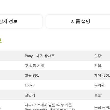
상세 정보
제품 설명
보
Panyu 지구, 광저우
인증:
컷 상금 기계
전압:
고급 강철
제어 유형:
150kg
동력원:
절단기
보증:
내부+스트레치 필름+나무 카톤 
:
공급 능력:
Packedoutside 내부의 버블 포장