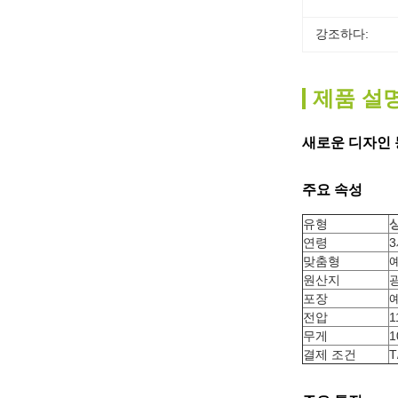
강조하다:
제품 설
새로운 디자인 
주요 속성
유형
연령
맞춤형
원산지
포장
전압
1
무게
1
결제 조건
T