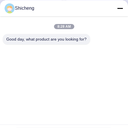
lalki
Shicheng
Szybki kontakt
8:28 AM
Adres
Good day, what product are you looking for?
Pokój 101, nr 13 Weimin Middle Road, Miasto Nancun.
Dzielnica Panyu, Guangzhou, Guangdong, Chiny
Tel.
0086-15920126455
Wiadomość elektroniczna
285823791@qq.com
Polityka prywatności
|
Sitemap
| Chiny Dobra jakość Maszyna