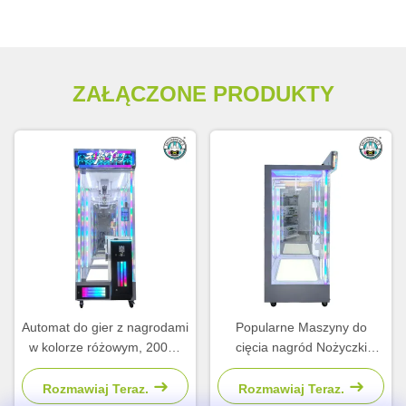
ZAŁĄCZONE PRODUKTY
Automat do gier z nagrodami
Popularne Maszyny do
w kolorze różowym, 200W,
cięcia nagród Nożyczki
na prezenty, gry i zabawę
Monety Operated Gry Park
rozrywki Arcade Maszyna
Rozmawiaj Teraz.
Rozmawiaj Teraz.