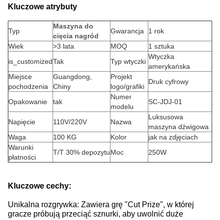
Kluczowe atrybuty
Maszyna do
Typ
Gwarancja
1 rok
cięcia nagród
Wiek
>3 lata
MOQ
1 sztuka
Wtyczka
is_customized
Tak
Typ wtyczki
amerykańska
Miejsce
Guangdong,
Projekt
Druk cyfrowy
pochodzenia
Chiny
logo/grafiki
Numer
Opakowanie
tak
SC-JDJ-01
modelu
Luksusowa
Napięcie
110V/220V
Nazwa
maszyna dźwigowa
Waga
100 KG
Kolor
jak na zdjęciach
Warunki
T/T 30% depozytu
Moc
250W
płatności
Kluczowe cechy:
Unikalna rozgrywka: Zawiera grę "Cut Prize", w której
gracze próbują przeciąć sznurki, aby uwolnić duże