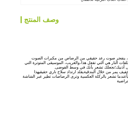
وصف المنتج
 فيها على الزناد، ينفجر صوت رعد حقيقي من الرصاص من مكبرات الصوت
ت النار هي التي تفعل هذا،والغريب، الموسيقى المتوترة التي
فيف يمر من خلال البندقيةيقلد ارتداد سلاح ناري حقيقيهذا
ًعندما تشعر بالركلة العكسية وترى الرصاصات تطير عبر الشاشة
راضية