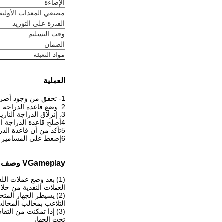
الإضاءة
مصنعي المعدات الأولية
القدرة على التوريد
وقت التسليم
الضمان
مواد التعبئة
العملية
1- تحقق من وجود أضرار أثناء الشحن في ما يلي:  ملصقات الدراجة النارية  تجميع المقعد  القيادة  الأزرار  رافعة الفرامل
2. وضع قاعدة الدراجة النارية أمام الخزانة الرئيسية
3. إنزلاق الدراجة النارية قاعدة المقابس المكفوفة في الحجرة الرئيسية
4أصلح قاعدة الدراجة النارية إلى الخزانة الرئيسية باستخدام أربع أربعة 20 × 2 * المسامير، أربعة غسالات مسطحة، وأربعة غسالات قفل.
5تأكد من أن قاعدة الدراجة النارية مستوية ومستقرة وتتوافق مع الخزانة الرئيسية. مع مساعدة واحدة على الأقل، ضبط مستويات الساق.
6إضغط على المسامير الأربعة بقوة
VGameplay وصف
(1) بعد وضع عملات اللعبة في آلة العملات أو شبكة الدفع
العملات النقدية من خلا
(2) يسيطر الجهاز المتحرك على الجهاز على الجهاز الرافعة الذي يتحرك حول و حول. (3) التحكم في الجهاز الرافعة فوق الهدف
التلاعب بمخالب المخالب
(3) إذا تمكنت من التقاط الهدية، يمكنك إخراجها من فم الهدية
تحت الجهاز