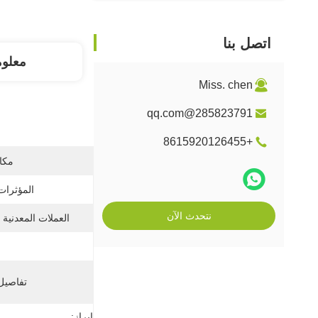
اتصل بنا
معلو
Miss. chen
285823791@qq.com
+8615920126455
مكان
المؤثرات
نتحدث الآن
العملات المعدنية 
تفاصيل 
إبراز: