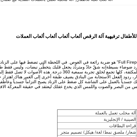
للأطفال ترفيهية آلة الرقص ألعاب ألعاب ألعاب ألعاب العملات
تصميم صوت آلة "Full Firepower" هو ضربة رائعة في الغوص. في اللحظة التي تضغط
د ضوضاء بسيطةإنه شقّ حادّ ومتردّد يجعل قلبك يتخطّى نبضات، وليس فقط طلقا
سمعية 360 درجة. هذه الأصوات لا تصل فقط إلى أذنيك؛تجعلك تشعر بأنك في وسط الفوضى.
نار، ردود الفعل الاستجابة من البنادق يضيف طبقة أخرى إلى الغمر هناك اهتزاز خ
جسدياً بالعمل على الشاشة كل ضغط على الزناد يصبح التزاماً جسدياً وعاطفيا
س من البصر والصوت واللمس الذي يخدع عقلك ليعتقد في حقيقة المعركة الافت
آلة مخلب تعمل بالعملة
الصينية / الإنجليزية
قراءة البطاقات
شعار/ ملصق نمط/ لغة/ هيكل/ تصميم متجر