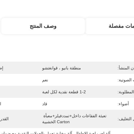
مات مفصلة
وصف المنتج
 المنشأ:
منطقة بانيو ، قوانغتشو
إص
 الصوتية:
نعم
المطلوبة:
1-2 قطعة نقدية لكل لعبة
أضواء:
قاد
ا
تعبئة الفقاعات داخل+تمددفيلز+معبأة 
التغليف:
القدر
Carton الخشبية
آلة لعب لعبة للاطفال
, 
آلة مخلبة تعمل بالعملات النقدية مع ضمان
 