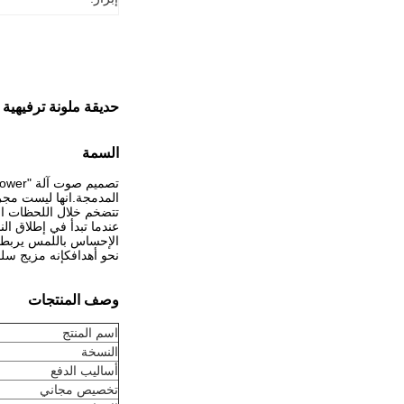
حديقة ملونة ترفيهية 
السمة
المدمجة.انها ليست مجر
تتضخم خلال اللحظات المكثفة، كلها تجمع لخلق تجربة 
عندما تبدأ في إطلاق ال
الإحساس باللمس يربطك 
نحو أهدافكإنه مزيج سل
وصف المنتجات
اسم المنتج
النسخة
أساليب الدفع
تخصيص مجاني