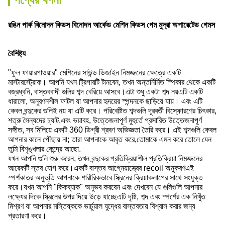
রঙিন পার্ক বিনোদন কিডস বিনোদন আর্কেড মেশিন কিডস গেম মুদ্রা অপারেটেড গেমস
বৈশিষ্ট্য
"ফুল ফায়ারপাওয়ার" মেশিনের সাউন্ড ডিজাইন নিমজ্জনের ক্ষেত্রে একটি
মাস্টারস্ট্রোক। আপনি যখন ট্রিগারটি টানবেন, তখন অন্তর্নির্মিত স্পিকার থেকে একটি
বজ্রধ্বনি, বাস্তববাদী গুলির শব্দ বেরিয়ে আসবে।এটা শুধু একটা শব্দ নয়এটি একটি
ধারালো, অনুরণনশীল ফাটল যা আপনার হৃদয়ের স্পন্দনকে ছাড়িয়ে যায়। এবং এটি
কেবল বন্দুকের গুলিই নয় যা এটি করে। পরিবেষ্টিত শব্দগুলি দূরবর্তী বিস্ফোরণের চিৎকার,
শত্রু সৈন্যদের চ্যাট,এবং ভয়াবহ, উত্তেজনাপূর্ণ মুহুর্তে প্রসারিত উত্তেজনাপূর্ণ
সঙ্গীত, সব মিলিয়ে একটি 360 ডিগ্রী শ্রবণ অভিজ্ঞতা তৈরি করে। এই শব্দগুলি কেবল
আপনার কানে পৌঁছায় না; তারা আপনাকে আবৃত করে,তোমাকে এমন করে তোলে যেন
তুমি বিশৃঙ্খলার কেন্দ্রে আছো.
যখন আপনি গুলি শুরু করেন, তখন বন্দুকের প্রতিক্রিয়াশীল প্রতিক্রিয়া নিমজ্জনের
আরেকটি স্তর যোগ করে।একটি বাস্তব আগ্নেয়াস্ত্রের recoil অনুকরণএই
স্পর্শকাতর অনুভূতি আপনাকে শারীরিকভাবে স্ক্রিনের ক্রিয়াকলাপের সাথে সংযুক্ত
করে।যখন আপনি "কিকব্যাক" অনুভব করবেন এবং দেখবেন যে গুলিগুলি আপনার
লক্ষ্যের দিকে স্ক্রিনের উপর দিয়ে উড়ে যাচ্ছেএটি দৃষ্টি, শব্দ এবং স্পর্শের এক নিখুঁত
মিশ্রণ যা আপনার মস্তিষ্ককে ভার্চুয়াল যুদ্ধের বাস্তবতায় বিশ্বাস করার জন্য
প্রতারণা করে।