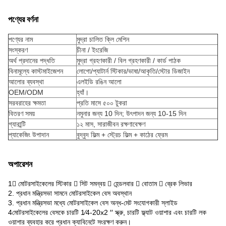
পণ্যের বর্ণনা
পণ্যের নাম
মুদ্রা চালিত ক্লি মেশিন
সংস্করণ
চীনা / ইংরেজি
অর্থ প্রদানের পদ্ধতি
মুদ্রা গ্রহণকারী / বিল গ্রহণকারী / কার্ড পাঠক
বিনামূল্যে কাস্টমাইজেশন
লোগো/প্যাটার্ন স্টিকার/ভাষা/আকৃতি/স্টোর ডিজাইন
আলোর ব্যবস্থা
এলইডি রঙিন আলো
OEM/ODM
হ্যাঁ।
সরবরাহের ক্ষমতা
প্রতি মাসে ৫০০ টুকরা
বিতরণ সময়
নমুনার জন্য 10 দিন; উৎপাদন জন্য 10-15 দিন
গ্যারান্টি
১২ মাস, সারাজীবন রক্ষণাবেক্ষণ
প্যাকেজিং উপাদান
বুদ্বুদ ফিল্ম + স্ট্রেচ ফিল্ম + কাঠের ফ্রেম
অপারেশন
1 মোটরসাইকেলের স্টিকার  সিট সমন্বয়  হেন্ডলবার  বোতাম  ব্রেক লিভার
2. প্রধান মন্ত্রিসভা সামনে মোটরসাইকেল বেস অবস্থান
3. প্রধান মন্ত্রিসভা মধ্যে মোটরসাইকেল বেস অন্ধ-মেট সংযোগকারী স্লাইড
4মোটরসাইকেলের বেসকে চারটি 1⁄4-20x2 ′′ স্ক্রু, চারটি ফ্ল্যাট ওয়াশার এবং চারটি লক
ওয়াশার ব্যবহার করে প্রধান ক্যাবিনেটে সংরক্ষণ করুন।