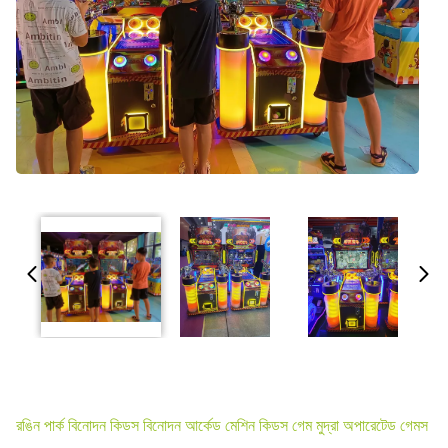
রঙিন পার্ক বিনোদন কিডস বিনোদন আর্কেড মেশিন কিডস গেম মুদ্রা অপারেটেড গেমস