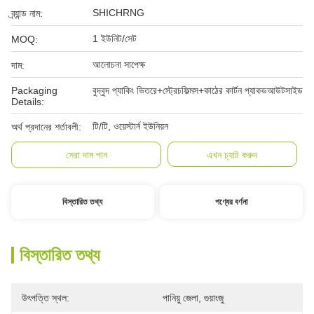
SHICHRNG
ব্র্যান্ড নাম:
1 ইউনিট/সেট
MOQ:
আলোচনা সাপেক্ষ
দাম:
Packaging
বুদ্বুদ প্যাকিং ভিতরে+স্ট্রেচফিল্মস+কাঠের কার্টন প্যাকডআউটসাইড
Details:
টি/টি, ওয়েস্টার্ন ইউনিয়ন
অর্থ প্রদানের শর্তাবলী:
সেরা দাম পান
এখন চ্যাট করুন
বিস্তারিত তথ্য
পণ্যের বর্ণনা
বিস্তারিত তথ্য
উৎপত্তি স্থল:
পানিয়ু জেলা, গুয়াংজু