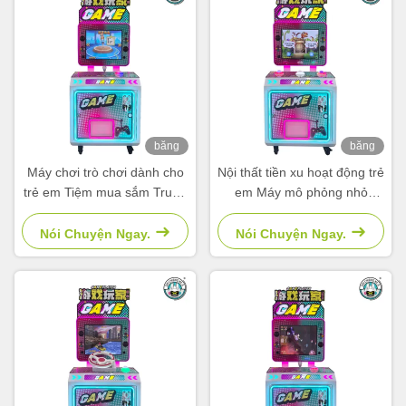
băng
băng
hình
hình
Máy chơi trò chơi dành cho
Nội thất tiền xu hoạt động trẻ
trẻ em Tiệm mua sắm Trung
em Máy mô phỏng nhỏ
tâm mua sắm Công viên
Video bắn súng Trò chơi
Máy đố du lịch
arcade
Nói Chuyện Ngay.
Nói Chuyện Ngay.