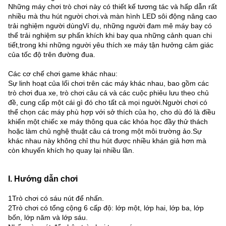
Những máy chơi trò chơi này có thiết kế tương tác và hấp dẫn rất
nhiều mà thu hút người chơi.và màn hình LED sôi động nâng cao
trải nghiệm người dùngVí dụ, những người đam mê máy bay có
thể trải nghiệm sự phấn khích khi bay qua những cảnh quan chi
tiết,trong khi những người yêu thích xe máy tận hưởng cảm giác
của tốc độ trên đường đua.
Các cơ chế chơi game khác nhau:
Sự linh hoạt của lối chơi trên các máy khác nhau, bao gồm các
trò chơi đua xe, trò chơi câu cá và các cuộc phiêu lưu theo chủ
đề, cung cấp một cái gì đó cho tất cả mọi người.Người chơi có
thể chọn các máy phù hợp với sở thích của họ, cho dù đó là điều
khiển một chiếc xe máy thông qua các khóa học đầy thử thách
hoặc làm chủ nghệ thuật câu cá trong một môi trường ảo.Sự
khác nhau này không chỉ thu hút được nhiều khán giả hơn mà
còn khuyến khích họ quay lại nhiều lần.
I. Hướng dẫn chơi
1Trò chơi có sáu nút để nhấn.
2Trò chơi có tổng cộng 6 cấp độ: lớp một, lớp hai, lớp ba, lớp
bốn, lớp năm và lớp sáu.