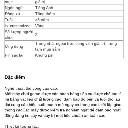
mục
giá trị
Ngôn ngữ
Tiếng Anh
Đồng xu
Tăng thêm
Tuổi
>8 năm
is_customized
Vâng.
Số lượng người
2
chơi
Trong nhà, ngoài trời, công viên giải trí, trung
Ứng dụng
tâm mua sắm
Pin sạc lại
Không pin
Đặc điểm
Nghệ thuật thủ công cao cấp:
Mỗi máy chơi game được vận hành bằng tiền xu được chế tạo tỉ
mỉ bằng vật liệu chất lượng cao, đảm bảo độ bền và tuổi thọ lâu
dài.cung cấp hiệu suất mạnh mẽ ngay cả trong các thiết lập giao
thông caoCác máy được kiểm tra nghiêm ngặt để đảm bảo hoạt
động đáng tin cậy và duy trì một tiêu chuẩn an toàn cao.
Thiết kế tương tác: