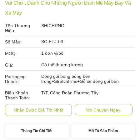
Vui Chơi, Dành Cho Những Người Đam Mê Máy Bay Và
Xe Máy
Tên Thương
SHICHRNG
Hiệu:
SC-ETJ-03
Số Mẫu:
1 đơn vị/bộ
MOQ:
Có thể thương lượng
Giá:
Đóng gói bong bóng bên
Packaging
trong+Stretchfilms+Gỗ xe đóng gói bên
Details:
Điều Khoản
T/T, Công Đoàn Phương Tây
Thanh Toán:
Nhận Được Giá Tốt Nhất
Nói Chuyện Ngay.
Thông Tin Chi Tiết
Mô Tả Sản Phẩm