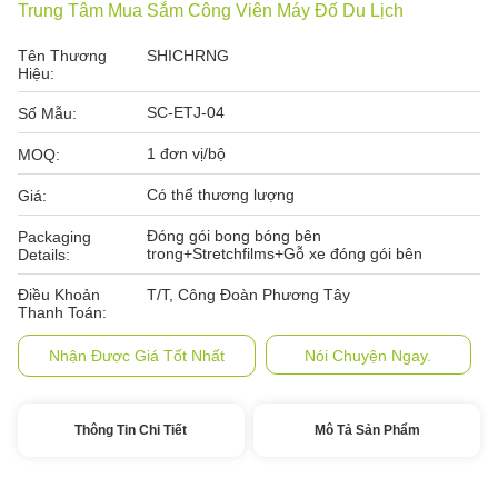
Trung Tâm Mua Sắm Công Viên Máy Đố Du Lịch
Tên Thương
SHICHRNG
Hiệu:
SC-ETJ-04
Số Mẫu:
1 đơn vị/bộ
MOQ:
Có thể thương lượng
Giá:
Đóng gói bong bóng bên
Packaging
trong+Stretchfilms+Gỗ xe đóng gói bên
Details:
Điều Khoản
T/T, Công Đoàn Phương Tây
Thanh Toán:
Nhận Được Giá Tốt Nhất
Nói Chuyện Ngay.
Thông Tin Chi Tiết
Mô Tả Sản Phẩm