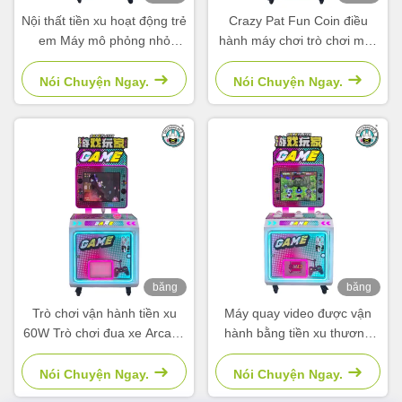
hình
hình
Nội thất tiền xu hoạt động trẻ
Crazy Pat Fun Coin điều
em Máy mô phỏng nhỏ
hành máy chơi trò chơi máy
Video bắn súng Trò chơi
chơi video trẻ em
arcade
Nói Chuyện Ngay.
Nói Chuyện Ngay.
băng
băng
hình
hình
Trò chơi vận hành tiền xu
Máy quay video được vận
60W Trò chơi đua xe Arcade
hành bằng tiền xu thương
Trò chơi câu cá Trò chơi xe
mại Patting Music Set
máy
Children Supermarket
Nói Chuyện Ngay.
Nói Chuyện Ngay.