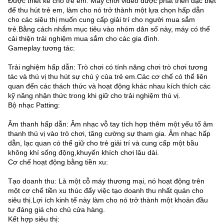
Được thiết kế cho trẻ em: Máy chơi video được phát triển đặc biệt
để thu hút trẻ em, làm cho nó trở thành một lựa chọn hấp dẫn
cho các siêu thị muốn cung cấp giải trí cho người mua sắm
trẻ.Bằng cách nhắm mục tiêu vào nhóm dân số này, máy có thể
cải thiện trải nghiệm mua sắm cho các gia đình.
Gameplay tương tác:
Trải nghiệm hấp dẫn: Trò chơi có tính năng chơi trò chơi tương
tác và thú vị thu hút sự chú ý của trẻ em.Các cơ chế có thể liên
quan đến các thách thức và hoạt động khác nhau kích thích các
kỹ năng nhận thức trong khi giữ cho trải nghiệm thú vị.
Bộ nhạc Patting:
Âm thanh hấp dẫn: Âm nhạc vỗ tay tích hợp thêm một yếu tố âm
thanh thú vị vào trò chơi, tăng cường sự tham gia. Âm nhạc hấp
dẫn, lạc quan có thể giữ cho trẻ giải trí và cung cấp một bầu
không khí sống động,khuyến khích chơi lâu dài.
Cơ chế hoạt động bằng tiền xu:
Tạo doanh thu: Là một cỗ máy thương mại, nó hoạt động trên
một cơ chế tiền xu thúc đẩy việc tạo doanh thu nhất quán cho
siêu thị.Lợi ích kinh tế này làm cho nó trở thành một khoản đầu
tư đáng giá cho chủ cửa hàng.
Kết hợp siêu thị: