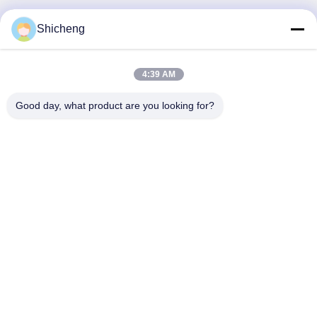
Shicheng
Liên hệ nhanh
4:39 AM
Địa chỉ
Good day, what product are you looking for?
Phòng 101, số 13 Weimin Middle Road, thị trấn Nancun.
Quận Panyu, Quảng Châu, Quảng Đông, Trung Quốc
Điện thoại
0086-15920126455
Email
285823791@qq.com
Chính sách bảo mật
|
Sơ đồ trang web
| Trung Quốc Chất
lượng tốt Máy móng được vận hành bằng tiền xu Nhà cung