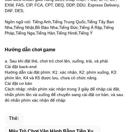
EXW, FAS, CIP, FCA, CPT, DEQ, DDP, DDU, Express Delivery,
DAF, DES;
Ngôn ngữ nói: Tiếng Anh,Tiếng Trung Quốc,Tiếng Tây Ban
Nha,Tiếng Nhật,Bồ Đào Nha,Tiếng Đức,Tiếng Ả Rập,Tiếng
Pháp,Tiếng Nga,Tiếng Hàn,Tiếng Hindi,Tiếng Ý
Hướng dẫn chơi game
a. Sau khi đặt thẻ, chơi trò chơi lên, xuống, trái, và phải
Cài đặt back-end
Hướng dẫn cài đặt phím: K1: xác nhận, K2: phím xuống, K3:
phím lên, K4 và K5 được lưu, chưa có chức năng.
Cài đặt cơ bản
Cách nhập: nhấn phím xác nhận trong 3 giây để nhập cài đặt,
nhấn phím lên và xuống để chuyển sang cài đặt cơ bản, và sau
đó nhấn phím xác nhận để nhập
Thẻ:
Máy Trò Chơi Vận Hành Bằng Tiền Xu