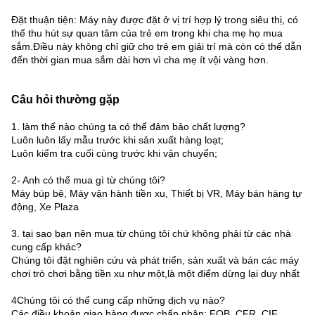
Đặt thuận tiện: Máy này được đặt ở vị trí hợp lý trong siêu thị, có
thể thu hút sự quan tâm của trẻ em trong khi cha mẹ họ mua
sắm.Điều này không chỉ giữ cho trẻ em giải trí mà còn có thể dẫn
đến thời gian mua sắm dài hơn vì cha mẹ ít vội vàng hơn.
Câu hỏi thường gặp
1. làm thế nào chúng ta có thể đảm bảo chất lượng?
Luôn luôn lấy mẫu trước khi sản xuất hàng loạt;
Luôn kiểm tra cuối cùng trước khi vận chuyển;
2- Anh có thể mua gì từ chúng tôi?
Máy búp bê, Máy vận hành tiền xu, Thiết bị VR, Máy bán hàng tự
động, Xe Plaza
3. tại sao bạn nên mua từ chúng tôi chứ không phải từ các nhà
cung cấp khác?
Chúng tôi đặt nghiên cứu và phát triển, sản xuất và bán các máy
chơi trò chơi bằng tiền xu như một,là một điểm dừng lại duy nhất
4Chúng tôi có thể cung cấp những dịch vụ nào?
Các điều khoản giao hàng được chấp nhận: FOB, CFR, CIF,