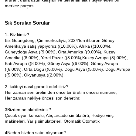
artıran, daha uzun kalışları ve tekrarlamaları teşvik eden bir
merkez parçası.
Sık Sorulan Sorular
1- Biz kimiz?
Biz Guangdong, Çin merkezliyiz, 2024'ten itibaren Güney
Amerika'ya satış yapıyoruz ((10.00%), Afrika ((10.00%),
Güneydoğu Asya ((9.00%), Orta Amerika ((9.00%), Kuzey
Amerika ((8.00%), Yerel Pazar ((8.00%),Kuzey Avrupa (8).00%),
Batı Avrupa ((8.00%), Güney Asya ((6.00%), Güney Avrupa
((6.00%), Orta Doğu ((6.00%), Doğu Asya ((5.00%), Doğu Avrupa
((5.00%), Okyanusya ((2.00%).
2. kaliteyi nasıl garanti edebiliriz?
Her zaman seri üretimden önce bir üretim öncesi numune;
Her zaman nakliye öncesi son denetim;
3Bizden ne alabilirsiniz?
Çocuk oyun konsolu, Atış arcade simülatörü, Hediye vinç
makineleri, Yarış simülatörleri, Otomatik Otomatik
4Neden bizden satın alıyorsun?