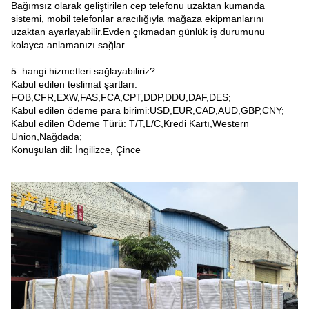
Bağımsız olarak geliştirilen cep telefonu uzaktan kumanda
sistemi, mobil telefonlar aracılığıyla mağaza ekipmanlarını
uzaktan ayarlayabilir.Evden çıkmadan günlük iş durumunu
kolayca anlamanızı sağlar.
5. hangi hizmetleri sağlayabiliriz?
Kabul edilen teslimat şartları:
FOB,CFR,EXW,FAS,FCA,CPT,DDP,DDU,DAF,DES;
Kabul edilen ödeme para birimi:USD,EUR,CAD,AUD,GBP,CNY;
Kabul edilen Ödeme Türü: T/T,L/C,Kredi Kartı,Western
Union,Nağdada;
Konuşulan dil: İngilizce, Çince