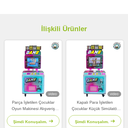
İlişkili Ürünler
video
video
Parça İşletilen Çocuklar
Kapalı Para İşletilen
Oyun Makinesi Alışveriş
Çocuklar Küçük Simülatör
Merkezi Park Seyahat
Makine Video Çekim Arkade
Bulmaca Makinesi
Oyunları
Şimdi Konuşalım.
Şimdi Konuşalım.