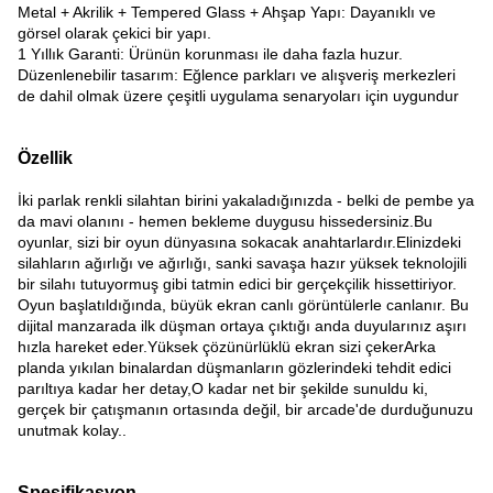
Metal + Akrilik + Tempered Glass + Ahşap Yapı: Dayanıklı ve
görsel olarak çekici bir yapı.
1 Yıllık Garanti: Ürünün korunması ile daha fazla huzur.
Düzenlenebilir tasarım: Eğlence parkları ve alışveriş merkezleri
de dahil olmak üzere çeşitli uygulama senaryoları için uygundur
Özellik
İki parlak renkli silahtan birini yakaladığınızda - belki de pembe ya
da mavi olanını - hemen bekleme duygusu hissedersiniz.Bu
oyunlar, sizi bir oyun dünyasına sokacak anahtarlardır.Elinizdeki
silahların ağırlığı ve ağırlığı, sanki savaşa hazır yüksek teknolojili
bir silahı tutuyormuş gibi tatmin edici bir gerçekçilik hissettiriyor.
Oyun başlatıldığında, büyük ekran canlı görüntülerle canlanır. Bu
dijital manzarada ilk düşman ortaya çıktığı anda duyularınız aşırı
hızla hareket eder.Yüksek çözünürlüklü ekran sizi çekerArka
planda yıkılan binalardan düşmanların gözlerindeki tehdit edici
parıltıya kadar her detay,O kadar net bir şekilde sunuldu ki,
gerçek bir çatışmanın ortasında değil, bir arcade'de durduğunuzu
unutmak kolay..
Spesifikasyon