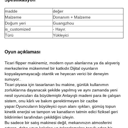
madde
değer
Malzeme
Donanım + Malzeme
Doğum yeri
Guangzhou
is_customized
- Hayır.
Türü
Yükleyici
Oyun açıklaması
Ticari flipper makinemiz, modern oyun alanlarına ya da alışveriş
merkezlerine mükemmel bir katkıdır.Dijital oyunların
kopyalayamayacağı otantik ve heyecan verici bir deneyim
sunuyor..
Ticari piyasa için tasarlanan bu makine, günlük kullanımın
zorluklarına dayanacak şekilde yapılmış ve aynı zamanda yeni
nesil oyuncuları da büyülemiştir.Anlayışlı madeni para ile çalışan
sistem, onu kârlı ve bakım gerektirmeyen bir cazibe
yapar.Oyuncuların büyüleyici oyun alanı ışıkları, gümüş topun
kinetik enerjisi ve tampon ve kanatların tatmin edici fiziksel geri
bildirimleri tarafından çekildiğini izleyin.
Bu sadece bir satış makinesi değil, mekanınızın atmosferini