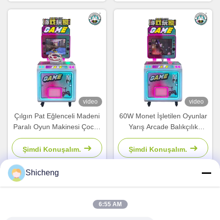
video
video
Çılgın Pat Eğlenceli Madeni
60W Monet İşletilen Oyunlar
Paralı Oyun Makinesi Çocuk
Yarış Arcade Balıkçılık
Video Oyun Makinesi
Oyunu Motosiklet Oyunu
Şimdi Konuşalım.
Şimdi Konuşalım.
Shicheng
Hızlı İletişim
6:55 AM