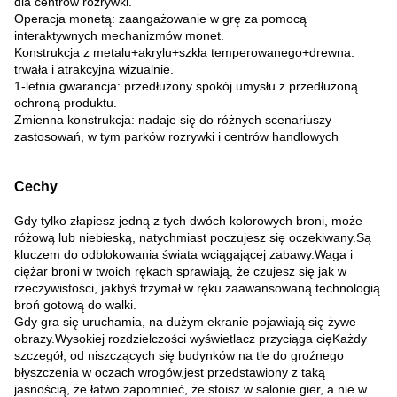
dla centrów rozrywki.
Operacja monetą: zaangażowanie w grę za pomocą
interaktywnych mechanizmów monet.
Konstrukcja z metalu+akrylu+szkła temperowanego+drewna:
trwała i atrakcyjna wizualnie.
1-letnia gwarancja: przedłużony spokój umysłu z przedłużoną
ochroną produktu.
Zmienna konstrukcja: nadaje się do różnych scenariuszy
zastosowań, w tym parków rozrywki i centrów handlowych
Cechy
Gdy tylko złapiesz jedną z tych dwóch kolorowych broni, może
różową lub niebieską, natychmiast poczujesz się oczekiwany.Są
kluczem do odblokowania świata wciągającej zabawy.Waga i
ciężar broni w twoich rękach sprawiają, że czujesz się jak w
rzeczywistości, jakbyś trzymał w ręku zaawansowaną technologią
broń gotową do walki.
Gdy gra się uruchamia, na dużym ekranie pojawiają się żywe
obrazy.Wysokiej rozdzielczości wyświetlacz przyciąga cięKażdy
szczegół, od niszczących się budynków na tle do groźnego
błyszczenia w oczach wrogów,jest przedstawiony z taką
jasnością, że łatwo zapomnieć, że stoisz w salonie gier, a nie w