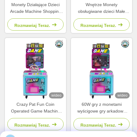
Monety Działające Dzieci
Wnętrze Monety
Arcade Machine Shopping
obsługiwane dzieci Małe
Mall Park Travel Puzzle
symulator maszyny
Machine
Strzelania wideo Arcade gry
Rozmawiaj Teraz.
Rozmawiaj Teraz.
wideo
wideo
Crazy Pat Fun Coin
60W gry z monetami
Operated Game Machine
wyścigowe gry arkadowe
Maszyna do gier wideo dla
rybackie gry motocyklowe
dzieci
Rozmawiaj Teraz.
Rozmawiaj Teraz.