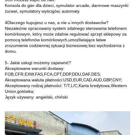
Konsola do gier dla dzieci, symulator arcade, darmowe maszynki
żurawi, symulatory wyścigów, automaty
4Dlaczego kupujesz u nas, a nie u innych dostawców?
Niezależnie opracowany system zdalnego sterowania telefonem
komórkowym, który może zdalnie regulować sprzęt sklepowy za
pomocą telefonów komórkowych,umożliwiające łatwe
zrozumienie codziennej sytuacji biznesowej bez wychodzenia z
domu.
5- Jakie usługi możemy zapewnić?
Akceptowane warunki dostawy:
FOB,CFR,EXW,FAS,FCA,CPT,DDP,DDU,DAF,DES;
Akceptowana waluta płatności:USD,EUR,CAD,AUD,GBP,CNY;
Akceptowany rodzaj płatności: T/T,L/C,Karta kredytowa,Western
Union,gotówka;
Język używany: angielski, chiński