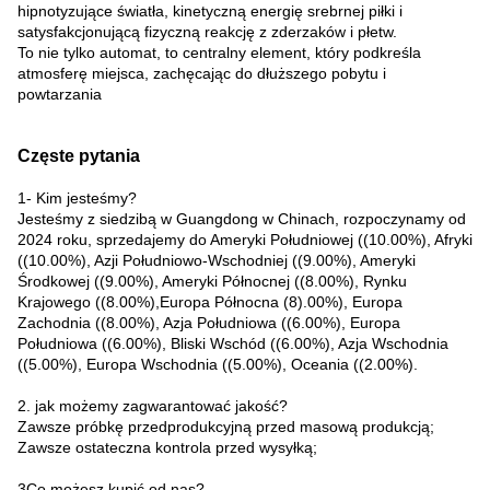
hipnotyzujące światła, kinetyczną energię srebrnej piłki i
satysfakcjonującą fizyczną reakcję z zderzaków i płetw.
To nie tylko automat, to centralny element, który podkreśla
atmosferę miejsca, zachęcając do dłuższego pobytu i
powtarzania
Częste pytania
1- Kim jesteśmy?
Jesteśmy z siedzibą w Guangdong w Chinach, rozpoczynamy od
2024 roku, sprzedajemy do Ameryki Południowej ((10.00%), Afryki
((10.00%), Azji Południowo-Wschodniej ((9.00%), Ameryki
Środkowej ((9.00%), Ameryki Północnej ((8.00%), Rynku
Krajowego ((8.00%),Europa Północna (8).00%), Europa
Zachodnia ((8.00%), Azja Południowa ((6.00%), Europa
Południowa ((6.00%), Bliski Wschód ((6.00%), Azja Wschodnia
((5.00%), Europa Wschodnia ((5.00%), Oceania ((2.00%).
2. jak możemy zagwarantować jakość?
Zawsze próbkę przedprodukcyjną przed masową produkcją;
Zawsze ostateczna kontrola przed wysyłką;
3Co możesz kupić od nas?