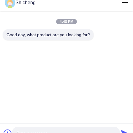
Shicheng
Szybki kontakt
4:48 PM
Good day, what product are you looking for?
Adres
Pokój 101, nr 13 Weimin Middle Road, Miasto Nancun.
Dzielnica Panyu, Guangzhou, Guangdong, Chiny
Tel.
0086-15920126455
Wiadomość elektroniczna
285823791@qq.com
Polityka prywatności
|
Sitemap
| Chiny Dobra jakość Maszyna
do wyciągania monet Sprzedawca. 2025-2026 Guangzhou