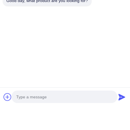
Good day, what product are you looking for?
Теги:
Монетная Ласточная Машина
Развлечения С Монетами
Игровой Автомат С Краном
СОБЩЕННЫЕ ПРОДУКТЫ