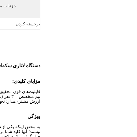
جزئیات بس
برجسته کردن:
دستگاه لاتاری سکه‌ا
مزایای کلیدی:
قابلیت‌های قوی: تحقیق
تیم متخصص: ۳۰ نفر (تحقیق و توسعه/طراحی/فروش/پشتیبانی فنی)، نیمی با بیش از ۱۰ سال سابقه در این حوزه.
ارزش مشتری‌مدار: تجهیز
ویژگی
به محض اینکه یکی از دو
نیستند؛ آنها کلید شما 
حال گرفتن یک سلاح پیشر