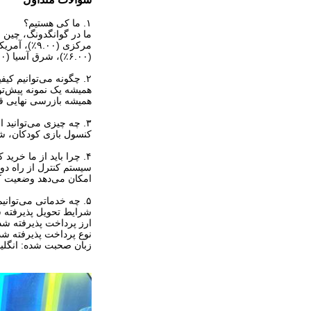
۱. ما کی هستیم؟
(۶.۰۰٪)، شرق آسیا (۵.۰۰٪)، شرق اروپا (۵.۰۰٪)، اقیانوسیه (۲.۰۰٪) فروش داریم. در مجموع حدود ۱۱-۵۰ نفر در دفتر ما مشغول به کار هستند.
۲. چگونه می‌توانیم کیفیت را تضمین کنیم؟
همیشه یک نمونه پیش‌تولی
همیشه بازرسی نهایی قب
۳. چه چیزی می‌توانید از ما بخرید؟
کنسول بازی کودکان، شب
۴. چرا باید از ما خرید کنید نه از تامین‌کنندگان دیگر؟
سیستم کنترل از راه دو
امکان می‌دهد وضعیت کس
۵. چه خدماتی می‌توانیم ارائه دهیم؟
شرایط تحویل پذیرفته شده: ، FAS، FCA، CPT، DDP، DDU، DAF، DES
ارز پرداخت پذیرفته شده: EUR، CAD، AUD، GBP، CNY
نوع پرداخت پذیرفته شده: T/T، L/C، کارت اعتباری، estern Union
زبان صحبت شده: انگلی