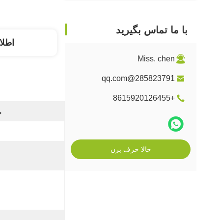
با ما تماس بگیرید
اطلا
Miss. chen
285823791@qq.com
+8615920126455
م
حالا حرف بزن