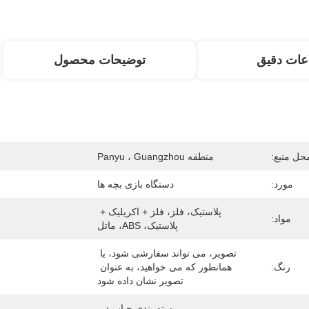
عات دقیق
توضیحات محصول
حل منبع:
منطقه Panyu ، Guangzhou
مورد:
دستگاه بازی بچه ها
پلاستیک، فلز، فلز + اکریلیک + 
مواد:
پلاستیک، ABS، ماتل
تصویر، می تواند سفارشی شود، یا 
رنگ:
همانطور که می خواهید، به عنوان 
تصویر نشان داده شود
بسته بندی حباب در 