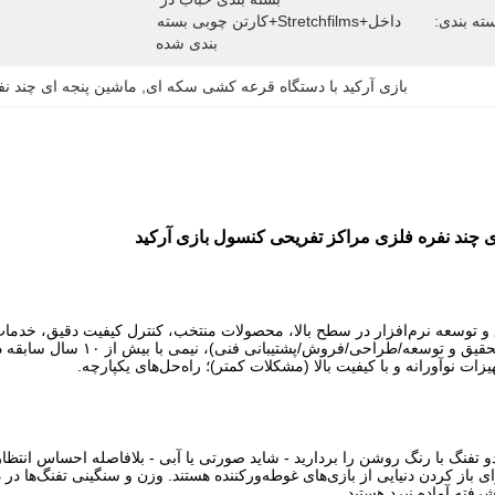
ته بندی:
داخل+Stretchfilms+کارتن چوبی بسته 
بندی شده
بازی آرکید با دستگاه قرعه کشی سکه ای
, 
ماشین پنجه ای چند ن
ی چند نفره فلزی مراکز تفریحی کنسول بازی آرکید
 و توسعه نرم‌افزار در سطح بالا، محصولات منتخب، کنترل کیفیت دقیق، خدمات
ات نوآورانه و با کیفیت بالا (مشکلات کمتر)؛ راه‌حل‌های یکپارچه.
 تفنگ با رنگ روشن را بردارید - شاید صورتی یا آبی - بلافاصله احساس انتظار 
برای باز کردن دنیایی از بازی‌های غوطه‌ورکننده هستند. وزن و سنگینی تفنگ‌ها
فته آماده نبرد هستید.