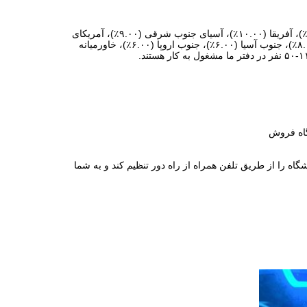
ما در گوانگدونگ، چین مستقر هستیم، از سال ۲۰۲۴ شروع به کار کرده‌ایم، به آمریکای جنوبی (۱۰.۰۰٪)، آفریقا (۱۰.۰۰٪)، آسیای جنوب شرقی (۹.۰۰٪)، آمریکای
مرکزی (۹.۰۰٪)، آمریکای شمالی (۸.۰۰٪)، بازار داخلی (۸.۰۰٪)، شمال اروپا (۸.۰۰٪)، غرب اروپا (۸.۰۰٪)، جنوب آسیا (۶.۰۰٪)، جنوب اروپا (۶.۰۰٪)، خاورمیانه
گاه فروش
ه را از طریق تلفن همراه از راه دور تنظیم کند و به شما