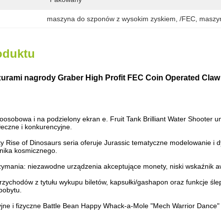
maszyna do szponów z wysokim zyskiem
, 
/FEC
, 
maszyn
oduktu
urami nagrody Graber High Profit FEC Coin Operated Cla
oosobowa i na podzielony ekran e. Fruit Tank
Brilliant Water Shooter u
łeczne i konkurencyjne.
 Rise of Dinosaurs seria oferuje Jurassic tematyczne modelowanie i d
nika kosmicznego.
rzymania: niezawodne urządzenia akceptujące monety, niski wskaźnik a
zychodów z tytułu wykupu biletów, kapsułki/gashapon oraz funkcje śle
pobytu.
yjne i fizyczne Battle Bean Happy Whack-a-Mole
"Mech Warrior Dance" 