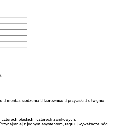
a
  montaż siedzenia  kierownicę  przyciski  dźwignię
 czterech płaskich i czterech zamkowych.
. Przynajmniej z jednym asystentem, reguluj wyważacze nóg.