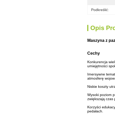
Podkreślić:
Opis Pr
Maszyna z paz
Cechy
Konkurencja wiel
umiejętności spo
Imersywne tematy
atmosferę wojow
Niskie koszty ut
Wysoki poziom pr
zwiększają czas 
Korzyści edukac
pedałach.