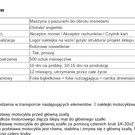
ów
Maszyna z pazurami do obrotu monetami
Chiński/ angielski
ci
Akceptor monet / Akceptor rachunków / Czytnik kart
lizacja
Logo/ naklejka na wzór/ język/ struktura/ projekt sklepu
Kolorowe oświetlenie
- Tak, proszę.
patrzenia
500 sztuk miesięcznie
10 dni na próbkę; 10-15 dni na produkcję
12 miesięcy, utrzymanie przez całe życie
aniowy
Folia bąbelkowa + folia rozciągająca + ramka drewnian
dzenia w transporcie następujących elementów:  naklejki motocyklowe
stawy motocykla przed główną szafą
podłoże motorowego złącza ślepy mat do głównego szafki
stawę motocykla do głównej szafki za pomocą czterech śrub 1⁄4-20x2',
że podstawa motocykla jest równa, stabilna i zmywa się z główną szafą
no cztery śruby.