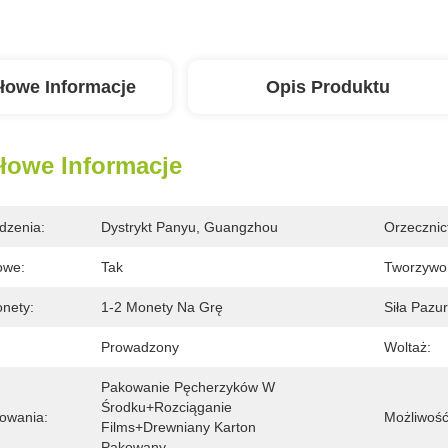
łowe Informacje
Opis Produktu
łowe Informacje
dzenia:
Dystrykt Panyu, Guangzhou
Orzecznic
owe:
Tak
Tworzywo
nety:
1-2 Monety Na Grę
Siła Pazu
Prowadzony
Woltaż:
Pakowanie Pęcherzyków W 
Środku+rozciąganie 
owania:
Możliwość
Films+drewniany Karton 
Pakowany