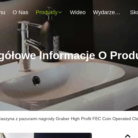
mu
O Nas
Produkty
Wideo
Wydarzenia
gółowe Informacje O Prod
aszyna z pazurami nagrody Graber High Profit FEC Coin Operated C