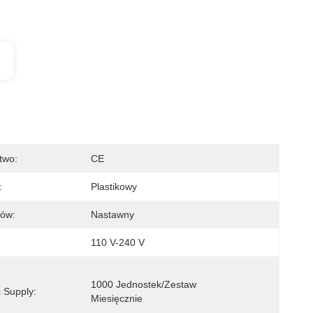
two:
CE
:
Plastikowy
rów:
Nastawny
110 V-240 V
1000 Jednostek/zestaw 
 Supply:
Miesięcznie