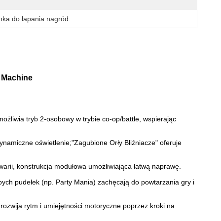
ka do łapania nagród.
w Machine
możliwia tryb 2-osobowy w trybie co-op/battle, wspierając
ynamiczne oświetlenie;
"Zagubione Orły Bliźniacze" oferuje
warii, konstrukcja modułowa umożliwiająca łatwą naprawę.
pych pudełek (np. Party Mania) zachęcają do powtarzania gry i
rozwija rytm i umiejętności motoryczne poprzez kroki na