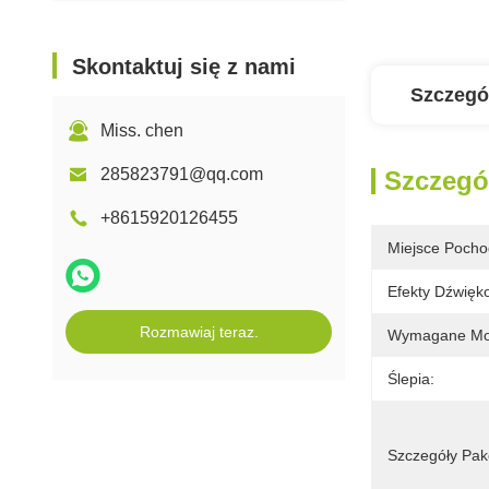
Skontaktuj się z nami
Szczegó
Miss. chen
285823791@qq.com
Szczegó
+8615920126455
Miejsce Pocho
Efekty Dźwięk
Rozmawiaj teraz.
Wymagane Mo
Ślepia:
Szczegóły Pak