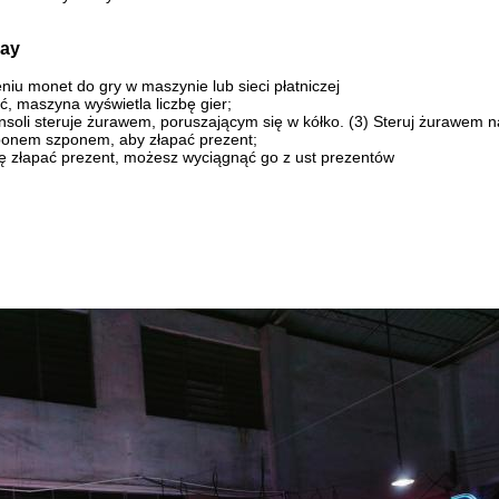
ay
niu monet do gry w maszynie lub sieci płatniczej
ć, maszyna wyświetla liczbę gier;
nsoli steruje żurawem, poruszającym się w kółko. (3) Steruj żurawem n
onem szponem, aby złapać prezent;
 się złapać prezent, możesz wyciągnąć go z ust prezentów