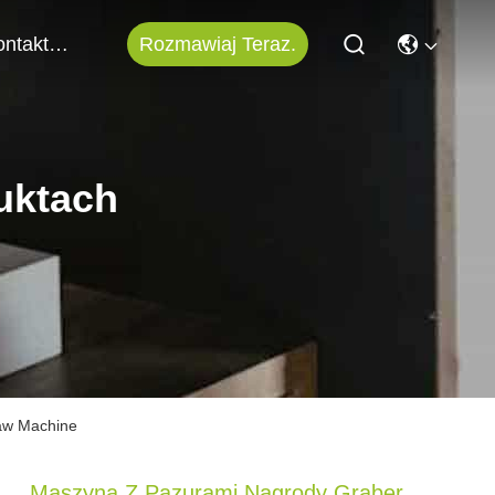
Rozmawiaj Teraz.
Skontaktuj Się Z Nami
uktach
law Machine
Maszyna Z Pazurami Nagrody Graber