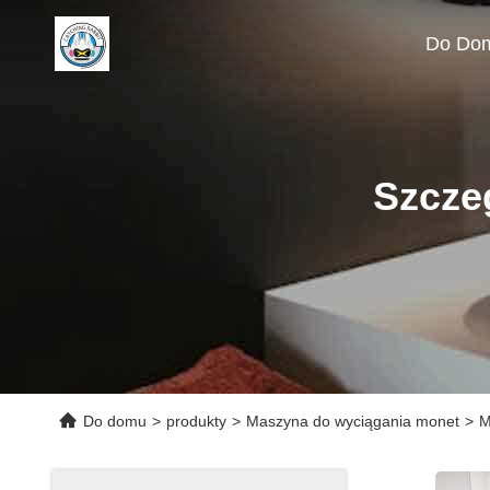
Do Do
Szcze
Do domu
>
produkty
>
Maszyna do wyciągania monet
>
M