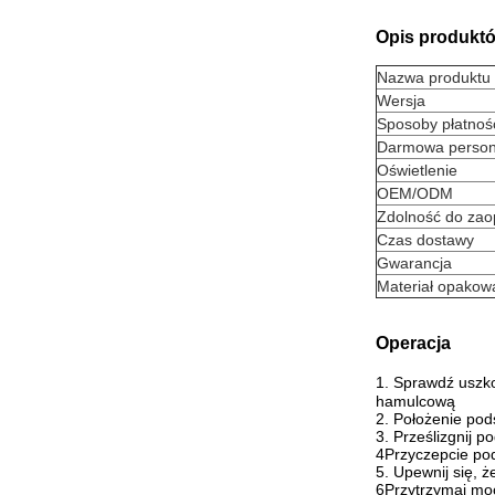
Opis produkt
Nazwa produktu
Wersja
Sposoby płatnoś
Darmowa persona
Oświetlenie
OEM/ODM
Zdolność do zao
Czas dostawy
Gwarancja
Materiał opakow
Operacja
1. Sprawdź uszko
hamulcową
2. Położenie pod
3. Prześlizgnij 
4Przyczepcie pod
5. Upewnij się, 
6Przytrzymaj moc