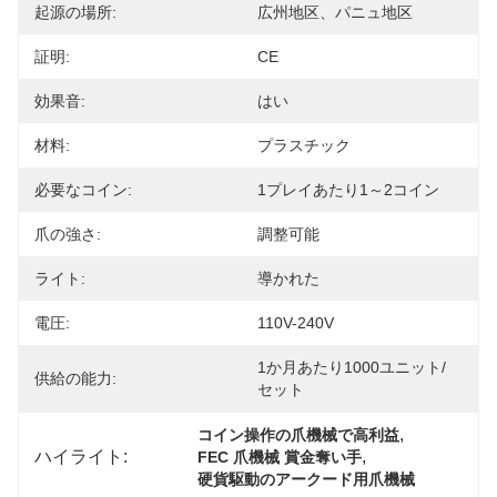
起源の場所:
広州地区、パニュ地区
証明:
CE
効果音:
はい
材料:
プラスチック
必要なコイン:
1プレイあたり1～2コイン
爪の強さ:
調整可能
ライト:
導かれた
電圧:
110V-240V
1か月あたり1000ユニット/
供給の能力:
セット
, 
コイン操作の爪機械で高利益
ハイライト:
, 
FEC 爪機械 賞金奪い手
硬貨駆動のアークード用爪機械