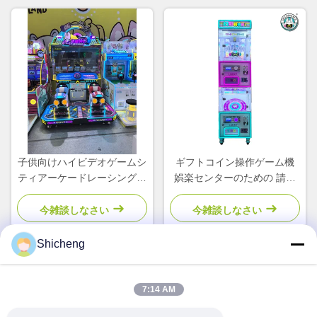
子供向けハイビデオゲームシ
ギフトコイン操作ゲーム機
ティアーケードレーシングシ
娯楽センターのための 請求
ミュレーター2プレイヤー自
書受付機
動販売機
今雑談しなさい
今雑談しなさい
Shicheng
クイックコンタクト
7:14 AM