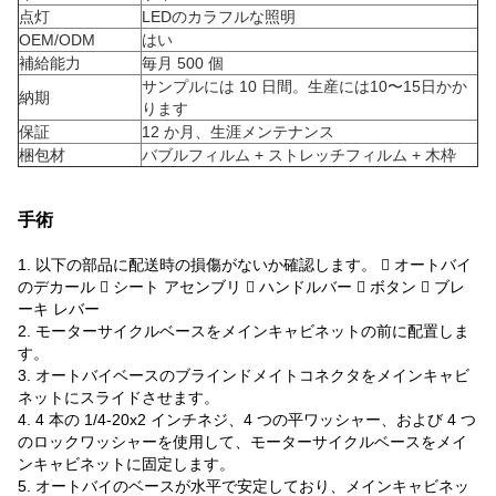
点灯
LEDのカラフルな照明
OEM/ODM
はい
補給能力
毎月 500 個
サンプルには 10 日間。生産には10〜15日かか
納期
ります
保証
12 か月、生涯メンテナンス
梱包材
バブルフィルム + ストレッチフィルム + 木枠
手術
1. 以下の部品に配送時の損傷がないか確認します。  オートバイ
のデカール  シート アセンブリ  ハンドルバー  ボタン  ブレ
ーキ レバー
2. モーターサイクルベースをメインキャビネットの前に配置しま
す。
3. オートバイベースのブラインドメイトコネクタをメインキャビ
ネットにスライドさせます。
4. 4 本の 1/4-20x2 インチネジ、4 つの平ワッシャー、および 4 つ
のロックワッシャーを使用して、モーターサイクルベースをメイ
ンキャビネットに固定します。
5. オートバイのベースが水平で安定しており、メインキャビネッ