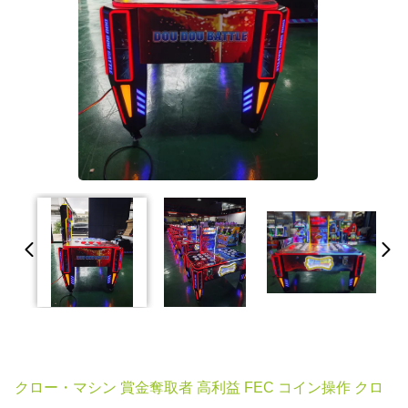
クロー・マシン 賞金奪取者 高利益 FEC コイン操作 クロ