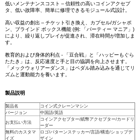
低いメンテナンスコスト – 信頼性の高いコインアクセプ
タ、低い故障率、簡単に修理できるモジュール式設計。
高い収益の創出 – チケット引き換え、カプセル/ガシャポ
ン、ブラインド ボックス機能 (例: 「パーティー マニア」)
により、繰り返しプレイが促進され、滞在時間が増加しま
す。
教育的および身体的利点 - 「豆合戦」と「ハッピーもぐら
たたき」は、反応速度と手と目の協調を向上させます。
「メックウォリアーダンス」はペダル踏み込みを通じてリ
ズムと運動能力を養います。
製品説明
製品名
コイン式クレーンマシン
バージョン
中国語/英語
コインアクセプター/紙幣アクセプター/カードリ
お支払い方法
ーダー
無料のカスタマ
ロゴ/パターンステッカー/言語/構造/ショップデ
イズ
ザイン