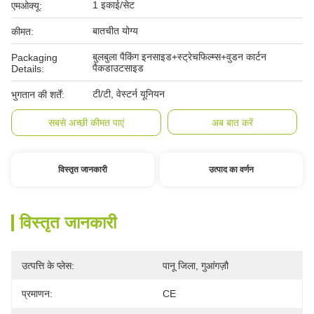
1 इकाई/सेट
एमओक्यू:
बातचीत योग्य
कीमत:
बुलबुला पैकिंग इनसाइड+स्ट्रेचफिल्म्स+वुडन कार्टन
Packaging
पैकडाउटसाइड
Details:
टी/टी, वेस्टर्न यूनियन
भुगतान की शर्तें:
सबसे अच्छी कीमत पाएं
अब बात करें
विस्तृत जानकारी
उत्पाद का वर्णन
विस्तृत जानकारी
उत्पत्ति के प्लेस:
पानू जिला, गुआंगज़ौ
प्रमाणन:
CE