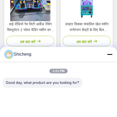
हाई वीडियो गेम सिटी आर्केड रेसिंग
उपहार सिक्का संचालित खेल मशीन
सिम्युलेटर 2 प्लेयर वेंडिंग मशीन बच्चों
मनोरंजन केंद्रों के लिए बिल
के लिए
स्वीकारकर्ता
अब बात करें
अब बात करें
Shicheng
त्वरित संपर्क करें
1:21 PM
Good day, what product are you looking for?
पता
कमरा 101, नंबर 13 वेमिन मिडिल रोड, नानकुन टाउन.पान्यू जिला,
गुआंगज़ौ,गुआंग्डोंग,चीन
टेलीफोन
0086-15920126455