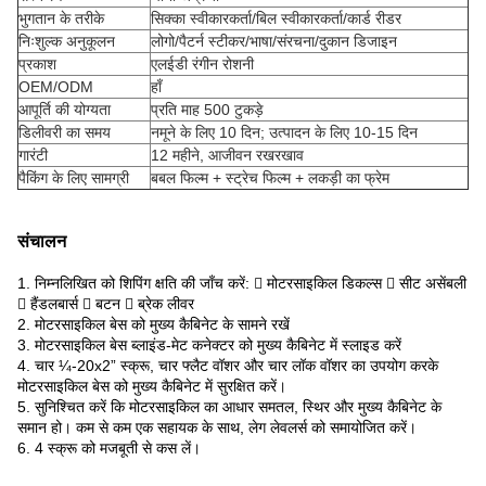
भुगतान के तरीके
सिक्का स्वीकारकर्ता/बिल स्वीकारकर्ता/कार्ड रीडर
निःशुल्क अनुकूलन
लोगो/पैटर्न स्टीकर/भाषा/संरचना/दुकान डिजाइन
प्रकाश
एलईडी रंगीन रोशनी
OEM/ODM
हाँ
आपूर्ति की योग्यता
प्रति माह 500 टुकड़े
डिलीवरी का समय
नमूने के लिए 10 दिन; उत्पादन के लिए 10-15 दिन
गारंटी
12 महीने, आजीवन रखरखाव
पैकिंग के लिए सामग्री
बबल फिल्म + स्ट्रेच फिल्म + लकड़ी का फ्रेम
संचालन
1. निम्नलिखित को शिपिंग क्षति की जाँच करें:  मोटरसाइकिल डिकल्स  सीट असेंबली
 हैंडलबार्स  बटन  ब्रेक लीवर
2. मोटरसाइकिल बेस को मुख्य कैबिनेट के सामने रखें
3. मोटरसाइकिल बेस ब्लाइंड-मेट कनेक्टर को मुख्य कैबिनेट में स्लाइड करें
4. चार ¼-20x2” स्क्रू, चार फ्लैट वॉशर और चार लॉक वॉशर का उपयोग करके
मोटरसाइकिल बेस को मुख्य कैबिनेट में सुरक्षित करें।
5. सुनिश्चित करें कि मोटरसाइकिल का आधार समतल, स्थिर और मुख्य कैबिनेट के
समान हो। कम से कम एक सहायक के साथ, लेग लेवलर्स को समायोजित करें।
6. 4 स्क्रू को मजबूती से कस लें।