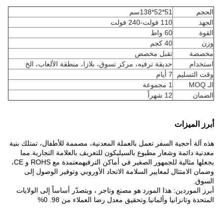
الحجم
51*52*138سم
الجهد
110 فولت-240 فولت
القوة
60 واط
وزن
40 كجم
مخصصة
تقبل مخصص
استخدام
حديقة ترفيه، مركز تسوق، بلازا، منطقة الألعاب، الخ
وقت التسليم
7 أيام
الـ MOQ
1 مجموعة
الضمان
12 شهراً
أبرز الميزات
هذه آلة أحجية السفر تعمل بالعملة المعدنية، مصممة للأطفال، تمتلك بنية
معدنية دائمة وشعار مطبوع بالسيليكون للتعريف بالعلامة التجارية.مما
يجعلها مثالية للجمهور الصغير في أماكن الترفيهمعتمدة مع ROHS و CE،
وضمان الامتثال لمعايير السلامة الاتحاد الأوروبي وتوفير الوصول إلى
السوق.
أبرز الموردين: هذا المورد هو مصنع وتاجر ، ويتصدّر أساساً إلى الولايات
المتحدة وتانزانيا وألمانيا.وتحقيق معدل رضا العملاء من 98. 0%