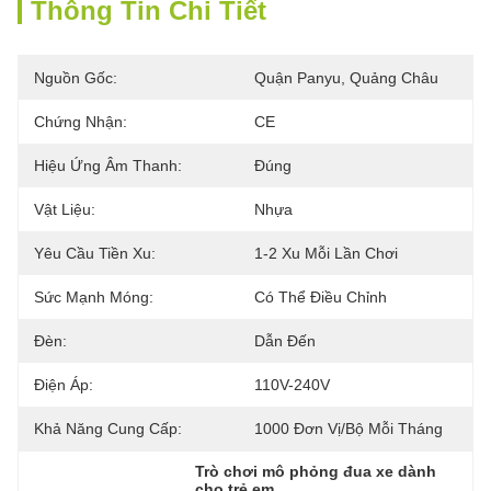
Thông Tin Chi Tiết
Nguồn Gốc:
Quận Panyu, Quảng Châu
Chứng Nhận:
CE
Hiệu Ứng Âm Thanh:
Đúng
Vật Liệu:
Nhựa
Yêu Cầu Tiền Xu:
1-2 Xu Mỗi Lần Chơi
Sức Mạnh Móng:
Có Thể Điều Chỉnh
Đèn:
Dẫn Đến
Điện Áp:
110V-240V
Khả Năng Cung Cấp:
1000 Đơn Vị/bộ Mỗi Tháng
Trò chơi mô phỏng đua xe dành 
cho trẻ em