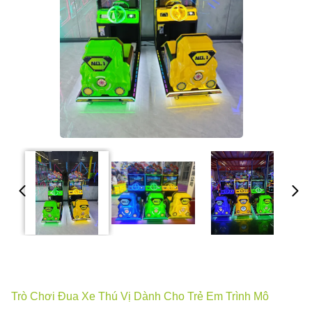
Trò Chơi Đua Xe Thú Vị Dành Cho Trẻ Em Trình Mô