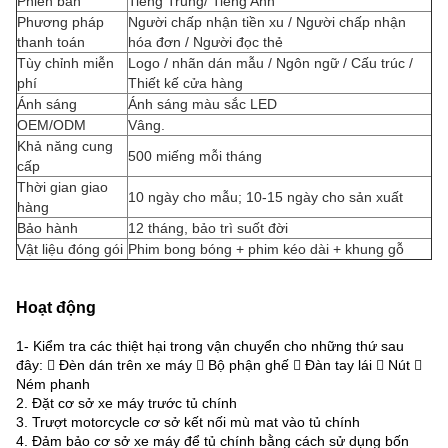
Phiên bản
Tiếng Trung/ Tiếng Anh
Phương pháp
Người chấp nhận tiền xu / Người chấp nhận
thanh toán
hóa đơn / Người đọc thẻ
Tùy chỉnh miễn
Logo / nhãn dán mẫu / Ngôn ngữ / Cấu trúc /
phí
Thiết kế cửa hàng
Ánh sáng
Ánh sáng màu sắc LED
OEM/ODM
Vâng.
Khả năng cung
500 miếng mỗi tháng
cấp
Thời gian giao
10 ngày cho mẫu; 10-15 ngày cho sản xuất
hàng
Bảo hành
12 tháng, bảo trì suốt đời
Vật liệu đóng gói
Phim bong bóng + phim kéo dài + khung gỗ
Hoạt động
1- Kiểm tra các thiệt hại trong vận chuyển cho những thứ sau
đây:  Đèn dán trên xe máy  Bộ phận ghế  Đàn tay lái  Nút 
Ném phanh
2. Đặt cơ sở xe máy trước tủ chính
3. Trượt motorcycle cơ sở kết nối mù mat vào tủ chính
4. Đảm bảo cơ sở xe máy để tủ chính bằng cách sử dụng bốn