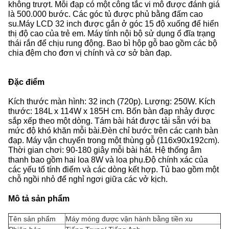
không trượt. Mỗi đạp có một công tắc vi mô được đánh giá
là 500.000 bước. Các góc tủ được phủ bằng đấm cao
su.Máy LCD 32 inch được gắn ở góc 15 độ xuống để hiển
thị độ cao của trẻ em. Máy tính nội bộ sử dụng ổ đĩa trạng
thái rắn để chịu rung động. Bao bì hộp gỗ bao gồm các bộ
chia đệm cho đơn vị chính và cơ sở bàn đạp.
Đặc điểm
Kích thước màn hình: 32 inch (720p). Lượng: 250W. Kích
thước: 184L x 114W x 185H cm. Bốn bàn đạp nhảy được
sắp xếp theo một dòng. Tám bài hát được tải sẵn với ba
mức độ khó khăn mỗi bài.Đèn chỉ bước trên các cạnh bàn
đạp. Máy vận chuyển trong một thùng gỗ (116x90x192cm).
Thời gian chơi: 90-180 giây mỗi bài hát. Hệ thống âm
thanh bao gồm hai loa 8W và loa phụ.Độ chính xác của
các yếu tố tính điểm và các dòng kết hợp. Tủ bao gồm một
chỗ ngồi nhỏ để nghỉ ngơi giữa các vở kịch.
Mô tả sản phẩm
Tên sản phẩm
Máy móng được vận hành bằng tiền xu