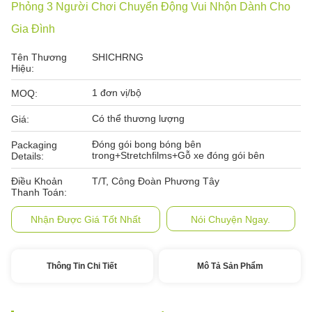
Phỏng 3 Người Chơi Chuyển Động Vui Nhộn Dành Cho
Gia Đình
Tên Thương
SHICHRNG
Hiệu:
1 đơn vị/bộ
MOQ:
Có thể thương lượng
Giá:
Đóng gói bong bóng bên
Packaging
trong+Stretchfilms+Gỗ xe đóng gói bên
Details:
Điều Khoản
T/T, Công Đoàn Phương Tây
Thanh Toán:
Nhận Được Giá Tốt Nhất
Nói Chuyện Ngay.
Thông Tin Chi Tiết
Mô Tả Sản Phẩm