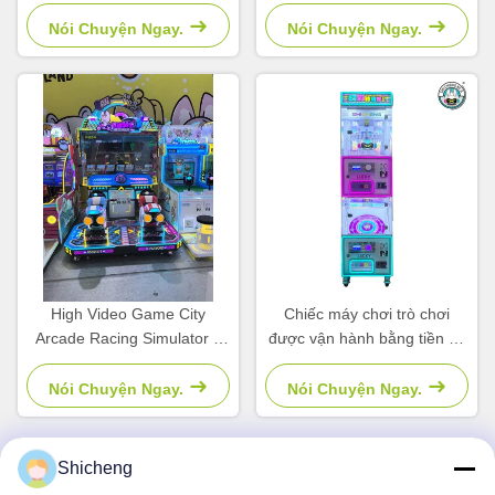
móng hoạt động bằng nhựa
bằng xu, dành cho công viên
Máy mô phỏng móng chơi
giải trí trẻ em
Nói Chuyện Ngay.
Nói Chuyện Ngay.
trò chơi trẻ em
High Video Game City
Chiếc máy chơi trò chơi
Arcade Racing Simulator 2
được vận hành bằng tiền xu
Player Máy bán hàng dành
quà tặng cho trung tâm giải
cho trẻ em
trí
Nói Chuyện Ngay.
Nói Chuyện Ngay.
Shicheng