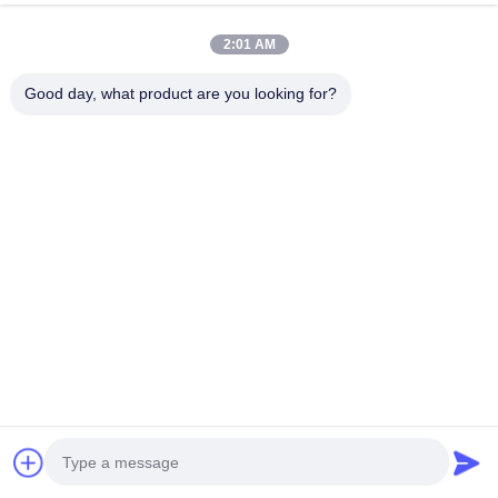
Liên hệ nhanh
2:01 AM
Địa chỉ
Good day, what product are you looking for?
Phòng 101, số 13 Weimin Middle Road, thị trấn Nancun.
Quận Panyu, Quảng Châu, Quảng Đông, Trung Quốc
Điện thoại
0086-15920126455
Email
285823791@qq.com
Chính sách bảo mật
|
Sơ đồ trang web
| Trung Quốc Chất
lượng tốt Máy móng được vận hành bằng tiền xu Nhà cung
cấp. 2025-2026 Guangzhou Shicheng Technology Co., Ltd. Tất
cả các quyền được bảo lưu.