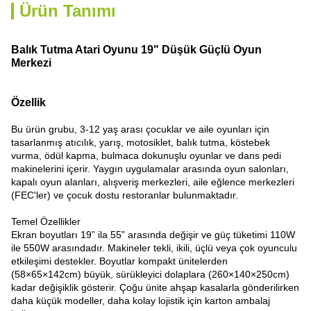
Ürün Tanımı
Balık Tutma Atari Oyunu 19" Düşük Güçlü Oyun
Merkezi
Özellik
Bu ürün grubu, 3-12 yaş arası çocuklar ve aile oyunları için
tasarlanmış atıcılık, yarış, motosiklet, balık tutma, köstebek
vurma, ödül kapma, bulmaca dokunuşlu oyunlar ve dans pedi
makinelerini içerir. Yaygın uygulamalar arasında oyun salonları,
kapalı oyun alanları, alışveriş merkezleri, aile eğlence merkezleri
(FEC'ler) ve çocuk dostu restoranlar bulunmaktadır.
Temel Özellikler
Ekran boyutları 19” ila 55” arasında değişir ve güç tüketimi 110W
ile 550W arasındadır. Makineler tekli, ikili, üçlü veya çok oyunculu
etkileşimi destekler. Boyutlar kompakt ünitelerden
(58×65×142cm) büyük, sürükleyici dolaplara (260×140×250cm)
kadar değişiklik gösterir. Çoğu ünite ahşap kasalarla gönderilirken
daha küçük modeller, daha kolay lojistik için karton ambalaj