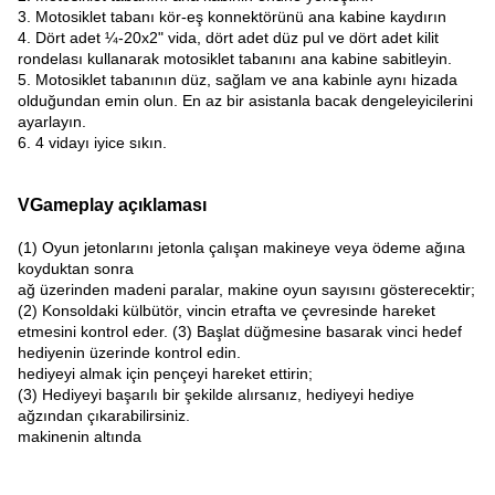
3. Motosiklet tabanı kör-eş konnektörünü ana kabine kaydırın
4. Dört adet ¼-20x2" vida, dört adet düz pul ve dört adet kilit
rondelası kullanarak motosiklet tabanını ana kabine sabitleyin.
5. Motosiklet tabanının düz, sağlam ve ana kabinle aynı hizada
olduğundan emin olun. En az bir asistanla bacak dengeleyicilerini
ayarlayın.
6. 4 vidayı iyice sıkın.
VGameplay açıklaması
(1) Oyun jetonlarını jetonla çalışan makineye veya ödeme ağına
koyduktan sonra
ağ üzerinden madeni paralar, makine oyun sayısını gösterecektir;
(2) Konsoldaki külbütör, vincin etrafta ve çevresinde hareket
etmesini kontrol eder. (3) Başlat düğmesine basarak vinci hedef
hediyenin üzerinde kontrol edin.
hediyeyi almak için pençeyi hareket ettirin;
(3) Hediyeyi başarılı bir şekilde alırsanız, hediyeyi hediye
ağzından çıkarabilirsiniz.
makinenin altında