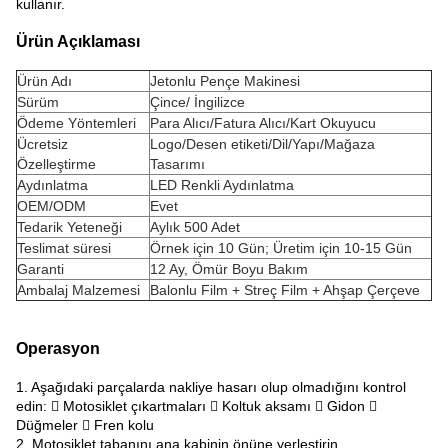
kullanır.
Ürün Açıklaması
Ürün Adı
Jetonlu Pençe Makinesi
Sürüm
Çince/ İngilizce
Ödeme Yöntemleri
Para Alıcı/Fatura Alıcı/Kart Okuyucu
Ücretsiz
Logo/Desen etiketi/Dil/Yapı/Mağaza
Özelleştirme
Tasarımı
Aydınlatma
LED Renkli Aydınlatma
OEM/ODM
Evet
Tedarik Yeteneği
Aylık 500 Adet
Teslimat süresi
Örnek için 10 Gün; Üretim için 10-15 Gün
Garanti
12 Ay, Ömür Boyu Bakım
Ambalaj Malzemesi
Balonlu Film + Streç Film + Ahşap Çerçeve
Operasyon
1. Aşağıdaki parçalarda nakliye hasarı olup olmadığını kontrol
edin:  Motosiklet çıkartmaları  Koltuk aksamı  Gidon 
Düğmeler  Fren kolu
2. Motosiklet tabanını ana kabinin önüne yerleştirin