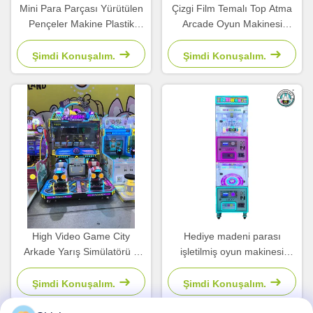
Mini Para Parçası Yürütülen
Çizgi Film Temalı Top Atma
Pençeler Makine Plastik
Arcade Oyun Makinesi
Pençeler Makine Simülatörü
Çocuk Eğlence Parkı İçin
Çocuk Oyunları
Madeni Parayla Çalışır
Şimdi Konuşalım.
Şimdi Konuşalım.
High Video Game City
Hediye madeni parası
Arkade Yarış Simülatörü 2
işletilmiş oyun makinesi
Oyuncu Otomatik Otomatik
eğlence merkezleri için
Otomatik Otomatik Otomatik
fatura kabul edici
Şimdi Konuşalım.
Şimdi Konuşalım.
Otomatik Otomatik Otomatik