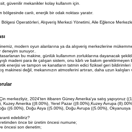
t, güvenilir mekanikler kolay kullanım için.
 bölgesinde canlı, enerjik bir odak noktası yaratır.
 Bölgesi Operatörleri, Alışveriş Merkezi Yönetimi, Aile Eğlence Merkezl
ası
akinemiz, modern oyun alanlarına ya da alışveriş merkezlerine mükemmel 
ir deneyim sunuyor..
in tasarlanan bu makine, günlük kullanımın zorluklarına dayanacak şekil
yışlı madeni para ile çalışan sistem, onu kârlı ve bakım gerektirmeyen b
k enerjisi ve tampon ve kanatların tatmin edici fiziksel geri bildirimleri t
ış makinesi değil, mekanınızın atmosferini artıran, daha uzun kalışları 
orular
in merkezliyiz, 2024'ten itibaren Güney Amerika'ya satış yapıyoruz ((
, Kuzey Amerika ((8.00%), Yerel Pazar ((8.00%),Kuzey Avrupa (8).00%
oğu ((6.00%), Doğu Asya ((5.00%), Doğu Avrupa ((5.00%), Okyanusya 
aranti edebiliriz?
retimden önce bir üretim öncesi numune;
e öncesi son denetim;