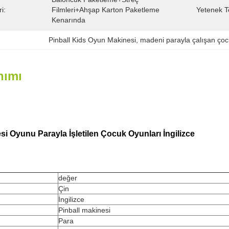
i:
Filmleri+ahşap Karton Paketleme 
Yetenek T
Kenarında
Pinball Kids Oyun Makinesi
, 
madeni parayla çalışan ço
nımı
si Oyunu Parayla İşletilen Çocuk Oyunları İngilizce
değer
Çin
İngilizce
Pinball makinesi
Para