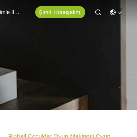
Şimdi Konuşalım.
Bizimle İletişim
Pinball Çocuklar Oyun Makinesi Oyun