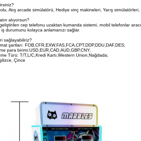
irsiniz?
lu, Atış arcade simülatörü, Hediye vinç makineleri, Yarış simülatörleri
tın alıyorsun?
eliştirilen cep telefonu uzaktan kumanda sistemi, mobil telefonlar arac
iş durumunu kolayca anlamanızı sağlar.
i sağlayabiliriz?
slimat şartları: FOB,CFR,EXW,FAS,FCA,CPT,DDP,DDU,DAF,DES;
deme para birimi:USD,EUR,CAD,AUD,GBP,CNY;
me Türü: T/T,L/C,Kredi Kartı,Western Union,Nağdada;
gilizce, Çince