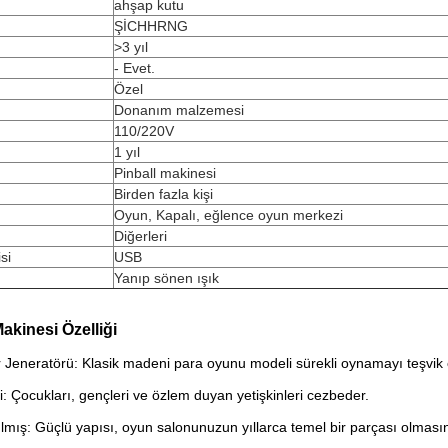
ahşap kutu
ŞİCHHRNG
>3 yıl
- Evet.
Özel
Donanım malzemesi
110/220V
1 yıl
Pinball makinesi
Birden fazla kişi
Oyun, Kapalı, eğlence oyun merkezi
Diğerleri
si
USB
Yanıp sönen ışık
kinesi Özelliği
r Jeneratörü: Klasik madeni para oyunu modeli sürekli oynamayı teşvik 
ği: Çocukları, gençleri ve özlem duyan yetişkinleri cezbeder.
ılmış: Güçlü yapısı, oyun salonunuzun yıllarca temel bir parçası olmasın