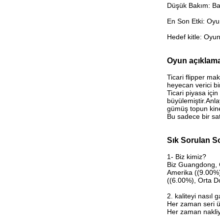
Düşük Bakım: Basi
En Son Etki: Oyun
Hedef kitle: Oyun
Oyun açıklam
Ticari flipper m
heyecan verici b
Ticari piyasa iç
büyülemiştir.Anla
gümüş topun kineti
Bu sadece bir sat
Sık Sorulan S
1- Biz kimiz?
Biz Guangdong, Ç
Amerika ((9.00%)
((6.00%), Orta D
2. kaliteyi nasıl g
Her zaman seri ü
Her zaman nakliy