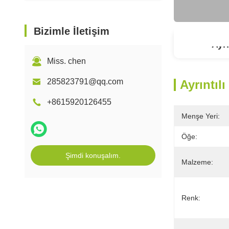
Bizimle İletişim
Ayrı
Miss. chen
285823791@qq.com
Ayrıntılı
+8615920126455
Menşe Yeri:
Öğe:
Şimdi konuşalım.
Malzeme:
Renk: