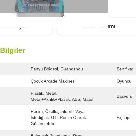
ntılı Bilgiler
Ürün Tanımı
 Bilgiler
Panyu Bölgesi, Guangzhou
Sertifika:
Çocuk Arcade Makinesi
Oyuncu:
Plastik, Metal, 
Başvuru:
Metal+akrilik+plastik, ABS, Matel
Resim, Özelleştirilebilir Veya 
Istediğiniz Gibi Resim Olarak 
Fiş Tipi:
Gösterilebilir
Baloncuk Paketleme+streç 