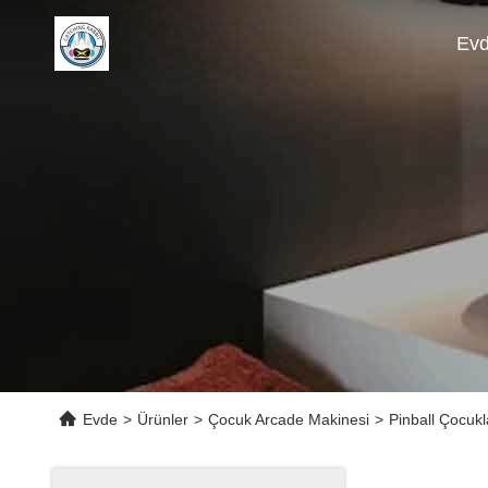
Ev
Evde
>
Ürünler
>
Çocuk Arcade Makinesi
>
Pinball Çocukl