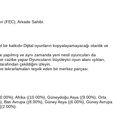
eri (FEC), Arkade Sahibi.
bir katkıdır.Dijital oyunların kopyalayamayacağı otantik ve
de yapılmış ve aynı zamanda yeni nesil oyuncuları da
ir cazibe yapar.Oyuncuların büyüleyici oyun alanı ışıkları,
arafından çekildiğini izleyin.
ve tekrarlamaları teşvik eden bir merkez parçası.
10.00%), Afrika ((10.00%), Güneydoğu Asya ((9.00%), Orta
), Batı Avrupa ((8.00%), Güney Asya ((6.00%), Güney Avrupa
((2.00%).