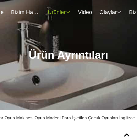
de
Bizim Hakkımızda
Ürünler
Video
Olaylar
Ürün Ayrıntıları
ar Oyun Makinesi Oyun Madeni Para İşletilen Çocuk Oyunları İngilizce