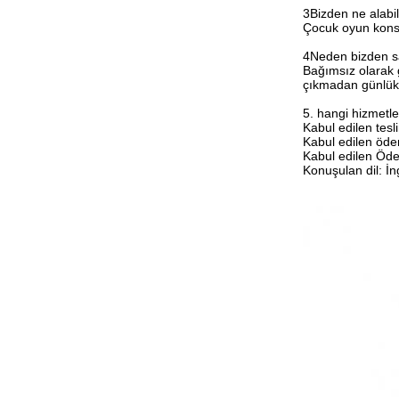
3Bizden ne alabil
Çocuk oyun konso
4Neden bizden sa
Bağımsız olarak g
çıkmadan günlük 
5. hangi hizmetler
Kabul edilen te
Kabul edilen ö
Kabul edilen Öde
Konuşulan dil: İn